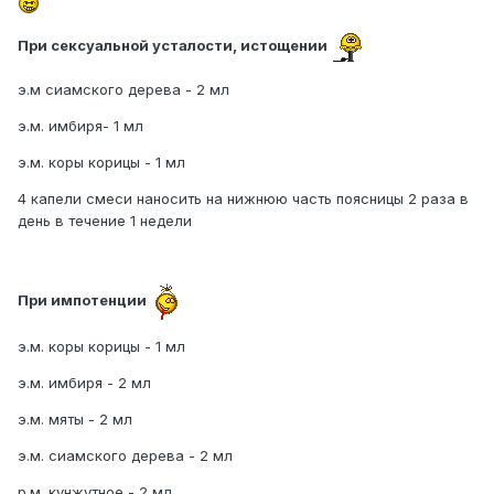
При сексуальной усталости, истощении
э.м сиамского дерева - 2 мл
э.м. имбиря- 1 мл
э.м. коры корицы - 1 мл
4 капели смеси наносить на нижнюю часть поясницы 2 раза в
день в течение 1 недели
При импотенции
э.м. коры корицы - 1 мл
э.м. имбиря - 2 мл
э.м. мяты - 2 мл
э.м. сиамского дерева - 2 мл
р.м. кунжутное - 2 мл