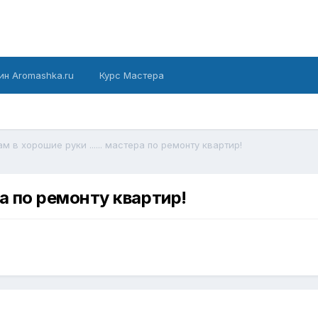
ин Aromashka.ru
Курс Мастера
м в хорошие руки ...... мастера по ремонту квартир!
ра по ремонту квартир!