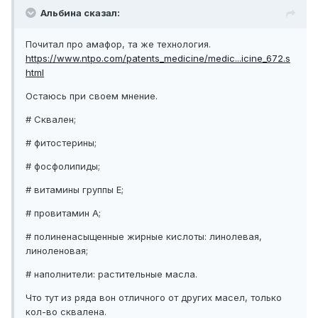
Альбина сказал:
Почитал про амафор, та же технология.
https://www.ntpo.com/patents_medicine/medic...icine_672.s
html
Остаюсь при своем мнение.
# Сквален;
# фитостерины;
# фосфолипиды;
# витамины группы Е;
# провитамин А;
# полиненасыщенные жирные кислоты: линолевая,
линоленовая;
# наполнители: растительные масла.
Что тут из ряда вон отличного от других масел, только
кол-во сквалена.