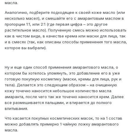
масла.
Аналогично, подберите подходящее к своей коже масло (или
несколько масел), и смешайте его с амарантовым маслом в
пропорции 1:1, или 2:1 (где первая цифра – это другое
растительное масло). Полученную смесь можно использовать
как в чистом виде, в качестве крема или маски для лица, так
и в смесях (так, как описаны способы применения того масла,
которое вы выбрали).
Ну и еще один способ применения амарантового масла, о
котором бы хотелось упомянуть, это добавление его в уже
готовую покупную косметику (маски, кремы для лица, рук и
тела). Делается это следующим образом – на очищенную
кожу точечно наносится небольшое количество масла
амаранта, после чего так же точечно наносится крем. Далее
все размешивается пальцами, и втирается до полного
впитывания.
Что касается покупных косметических масок, то на 1 состав
можно добавлять примерно 1 чайную ложку амарантового
масла.