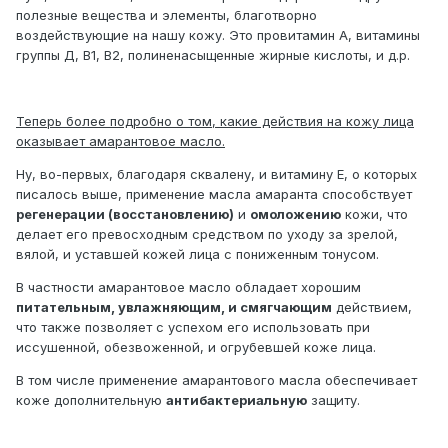
полезные вещества и элементы, благотворно
воздействующие на нашу кожу. Это провитамин A, витамины
группы Д, B1, B2, полиненасыщенные жирные кислоты, и д.р.
Теперь более подробно о том, какие действия на кожу лица
оказывает амарантовое масло.
Ну, во-первых, благодаря сквалену, и витамину E, о которых
писалось выше, применение масла амаранта способствует
регенерации (восстановлению)
и
омоложению
кожи, что
делает его превосходным средством по уходу за зрелой,
вялой, и уставшей кожей лица с пониженным тонусом.
В частности амарантовое масло обладает хорошим
питательным, увлажняющим, и смягчающим
действием,
что также позволяет с успехом его использовать при
иссушенной, обезвоженной, и огрубевшей коже лица.
В том числе применение амарантового масла обеспечивает
коже дополнительную
антибактериальную
защиту.