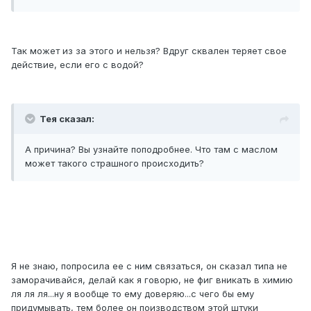
Так может из за этого и нельзя? Вдруг сквален теряет свое
действие, если его с водой?
Тея сказал:
А причина? Вы узнайте поподробнее. Что там с маслом
может такого страшного происходить?
Я не знаю, попросила ее с ним связаться, он сказал типа не
заморачивайся, делай как я говорю, не фиг вникать в химию
ля ля ля...ну я вообще то ему доверяю...с чего бы ему
придумывать, тем более он поизводством этой штуки