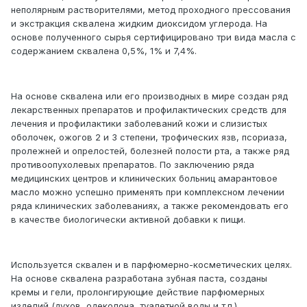
неполярным растворителями, метод проходного прессования
и экстракция сквалена жидким диоксидом углерода. На
основе полученного сырья сертифицировано три вида масла с
содержанием сквалена 0,5%, 1% и 7,4%.
На основе сквалена или его производных в мире создан ряд
лекарственных препаратов и профилактических средств для
лечения и профилактики заболеваний кожи и слизистых
оболочек, ожогов 2 и 3 степени, трофических язв, псориаза,
пролежней и опрелостей, болезней полости рта, а также ряд
противоопухолевых препаратов. По заключению ряда
медицинских центров и клинических больниц амарантовое
масло можно успешно применять при комплексном лечении
ряда клинических заболеваниях, а также рекомендовать его
в качестве биологически активной добавки к пищи.
Используется сквален и в парфюмерно-косметических целях.
На основе сквалена разработана зубная паста, созданы
кремы и гели, пролонгирующие действие парфюмерных
изделий (духов, одеколона, туалетной воды и т.п.).