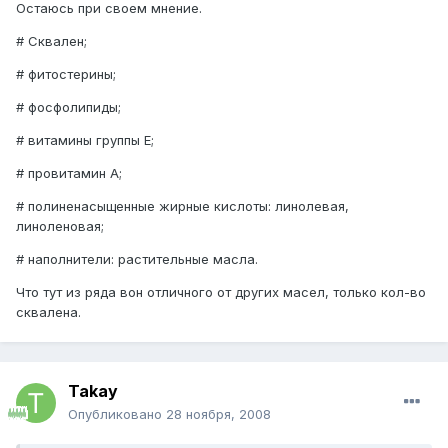
Остаюсь при своем мнение.
# Сквален;
# фитостерины;
# фосфолипиды;
# витамины группы Е;
# провитамин А;
# полиненасыщенные жирные кислоты: линолевая,
линоленовая;
# наполнители: растительные масла.
Что тут из ряда вон отличного от других масел, только кол-во
сквалена.
Takay
Опубликовано
28 ноября, 2008