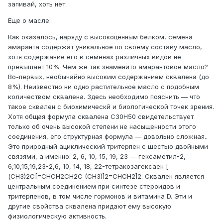
запивай, хоть нет.
Еще о масле.
Как оказалось, наряду с высокоценным белком, семена
амаранта содержат уникальное по своему составу масло,
хотя содержание его в семенах различных видов не
превышает 10%. Чем же так знаменито амарантовое масло?
Во-первых, необычайно высоким содержанием сквалена (до
8%). Неизвестно ни одно растительное масло с подобным
количеством сквалена. Здесь необходимо пояснить — что
такое сквален с биохимическй и биологической точек зрения.
Хотя общая формула сквалена C30H50 свидетельствует
только об очень высокой степени не насыщенности этого
соединения, его структурная формула — довольно сложная..
Это природный ациклический тритерпен с шестью двойными
связями, а именно: 2, 6, 10, 15, 19, 23 — гексаметил-2,
6,10,15,19,23-2,6, 10, 14, 18, 22-тетракозагексаен [
(CH3)2C[=CHCH2CH2C (CH3)]2=CHCH2]2. Cквален является
центральным соединением при синтезе стероидов и
тритерпенов, в том числе гормонов и витамина D. Эти и
другие свойства сквалена придают ему высокую
физиологическую активность.