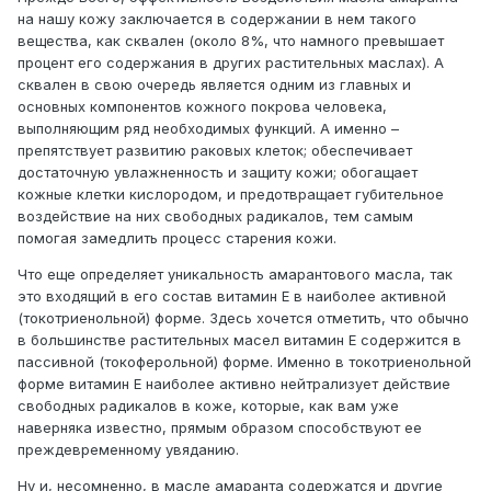
на нашу кожу заключается в содержании в нем такого
вещества, как сквален (около 8%, что намного превышает
процент его содержания в других растительных маслах). А
сквален в свою очередь является одним из главных и
основных компонентов кожного покрова человека,
выполняющим ряд необходимых функций. А именно –
препятствует развитию раковых клеток; обеспечивает
достаточную увлажненность и защиту кожи; обогащает
кожные клетки кислородом, и предотвращает губительное
воздействие на них свободных радикалов, тем самым
помогая замедлить процесс старения кожи.
Что еще определяет уникальность амарантового масла, так
это входящий в его состав витамин E в наиболее активной
(токотриенольной) форме. Здесь хочется отметить, что обычно
в большинстве растительных масел витамин E содержится в
пассивной (токоферольной) форме. Именно в токотриенольной
форме витамин E наиболее активно нейтрализует действие
свободных радикалов в коже, которые, как вам уже
наверняка известно, прямым образом способствуют ее
преждевременному увяданию.
Ну и, несомненно, в масле амаранта содержатся и другие