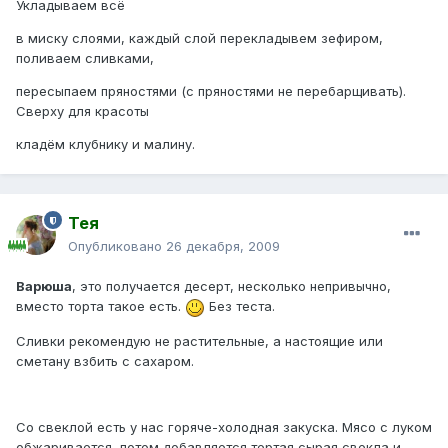
Укладываем всё
в миску слоями, каждый слой перекладывем зефиром,
поливаем сливками,
пересыпаем пряностями (с пряностями не перебарщивать).
Сверху для красоты
кладём клубнику и малину.
Тея
Опубликовано
26 декабря, 2009
Варюша
, это получается десерт, несколько непривычно,
вместо торта такое есть.
Без теста.
Сливки рекомендую не растительные, а настоящие или
сметану взбить с сахаром.
Со свеклой есть у нас горяче-холодная закуска. Мясо с луком
обжаривается, потом добавляется тертая сырая свекла и