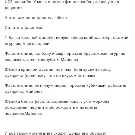
U22, спасибо. У меня в семье фасоль любят, запишу ваш
рецептик.
А это вам,если фасоль любите
Салаты с фасолью
1) Банка красной фасоли, полукопчёная колбаса, сыр, свежий
огурчик, много зелени.
Фасоль слить, колбасу и сыр порезать брусочками, огурчик
меленько, зелень порубить. Майонез
2)Банка красной фасоли, ветчина, болгарский перец,
сухарики (если покупные со вкусом ветчины)
Фасоль слить, ветчину и перец порезать кубиками, добавить
сухарики, майонез.
3)Банка белой фасоли, варёные яйца, лук и морковь
обжареные, чёрный хлеб обжарить и натереть
чесноком.Майонез
И вот такой у меня влёт уходит, дочка его обожает