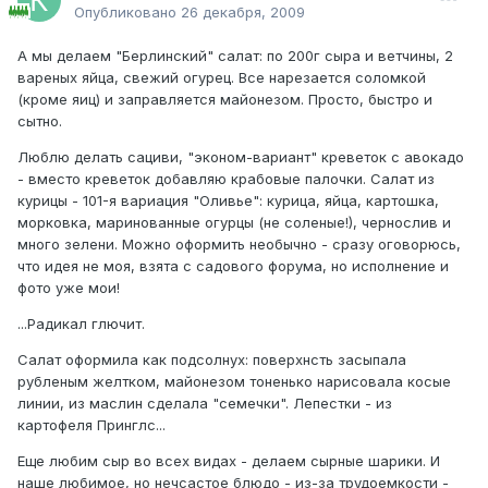
Опубликовано
26 декабря, 2009
А мы делаем "Берлинский" салат: по 200г сыра и ветчины, 2
вареных яйца, свежий огурец. Все нарезается соломкой
(кроме яиц) и заправляется майонезом. Просто, быстро и
сытно.
Люблю делать сациви, "эконом-вариант" креветок с авокадо
- вместо креветок добавляю крабовые палочки. Салат из
курицы - 101-я вариация "Оливье": курица, яйца, картошка,
морковка, маринованные огурцы (не соленые!), чернослив и
много зелени. Можно оформить необычно - сразу оговорюсь,
что идея не моя, взята с садового форума, но исполнение и
фото уже мои!
...Радикал глючит.
Салат оформила как подсолнух: поверхнсть засыпала
рубленым желтком, майонезом тоненько нарисовала косые
линии, из маслин сделала "семечки". Лепестки - из
картофеля Принглс...
Еще любим сыр во всех видах - делаем сырные шарики. И
наше любимое, но нечсастое блюдо - из-за трудоемкости -