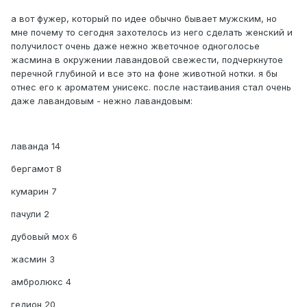
а вот фужер, который по идее обычно бывает мужским, но
мне почему то сегодня захотелось из него сделать женский и
получилост очень даже нежно жветочное одноголосье
жасмина в окружении лавандовой свежести, подчеркнутое
перечной глубиной и все это на фоне животной нотки. я бы
отнес его к ароматем унисекс. после настаивания стал очень
даже лавандовым - нежно лавандовым:
лаванда 14
бергамот 8
кумарин 7
пачули 2
дубовый мох 6
жасмин 3
амбролюкс 4
гедион 20