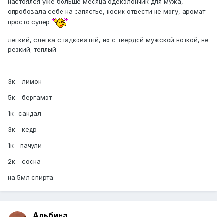
настоялся уже больше месяца одеколончик для мужа,
опробовала себе на запястье, носик отвести не могу, аромат
просто супер
легкий, слегка сладковатый, но с твердой мужской ноткой, не
резкий, теплый
3к - лимон
5к - бергамот
1к- сандал
3к - кедр
1к - пачули
2к - сосна
на 5мл спирта
Альбина