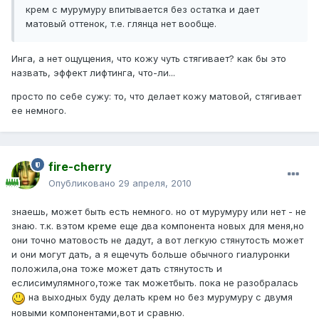
крем с мурумуру впитывается без остатка и дает
матовый оттенок, т.е. глянца нет вообще.
Инга, а нет ощущения, что кожу чуть стягивает? как бы это
назвать, эффект лифтинга, что-ли...
просто по себе сужу: то, что делает кожу матовой, стягивает
ее немного.
fire-cherry
Опубликовано
29 апреля, 2010
знаешь, может быть есть немного. но от мурумуру или нет - не
знаю. т.к. вэтом креме еще два компонента новых для меня,но
они точно матовость не дадут, а вот легкую стянутость может
и они могут дать, а я ещечуть больше обычного гиалуронки
положила,она тоже может дать стянутость и
еслисимулямного,тоже так можетбыть. пока не разобралась
на выходных буду делать крем но без мурумуру с двумя
новыми компонентами,вот и сравню.