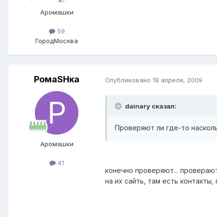
Аромашки
59
Город
Москва
РомаSHка
Опубликовано
18 апреля, 2009
dainary сказал:
Проверяют ли где-то насколь
Аромашки
41
конечно проверяют... проверают 
на их сайть, там есть контакты,