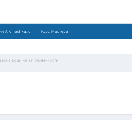
ин Aromashka.ru
Курс Мастера
верка воды на загрязненность