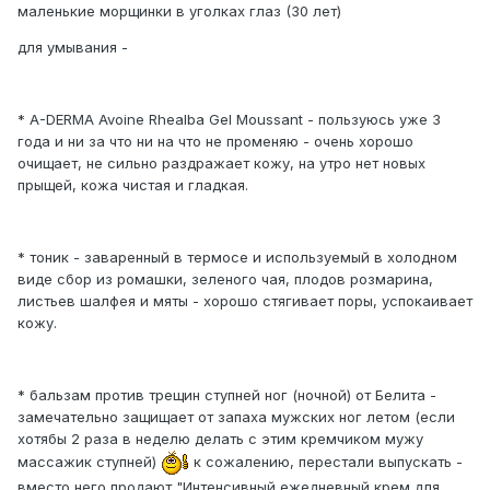
маленькие морщинки в уголках глаз (30 лет)
для умывания -
* A-DERMA Avoine Rhealba Gel Moussant - пользуюсь уже 3
года и ни за что ни на что не променяю - очень хорошо
очищает, не сильно раздражает кожу, на утро нет новых
прыщей, кожа чистая и гладкая.
* тоник - заваренный в термосе и используемый в холодном
виде сбор из ромашки, зеленого чая, плодов розмарина,
листьев шалфея и мяты - хорошо стягивает поры, успокаивает
кожу.
* бальзам против трещин ступней ног (ночной) от Белита -
замечательно защищает от запаха мужских ног летом (если
хотябы 2 раза в неделю делать с этим кремчиком мужу
массажик ступней)
к сожалению, перестали выпускать -
вместо него продают "Интенсивный ежедневный крем для