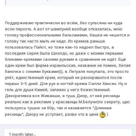
Поддерживаю практически во всём, без сульсены ни куда
если перхоть. А вот от шампуней вообще отказалась, мою
голову профессиональными бальзамами, башка не чешется и
голову так часто мыть не надо. Из кремов раньше
пользовалась Пайот, но тоже как-то надоел быстро, а
последняя серия была Шиэлдо, но даже с моими первыми
блинами-кремами своими руками в сравнение не идёт. Ещё
один крем был фирма израильская, название не помню, белая
баночка с синими буквами))), в Летуале покупала, это просто
улёт, единственный крем, который не разонравился после
первых 3-5 дней. Для рук и ногтей крема Салли Хансен. Ну и
гель для душа Камей, запааах у него божественный.
Декоративка вся Живанши, а тушь Диор, от неё ресницы
реально как в рекламе у красавицы М.Белучи(по секрету, щас
пользуюсь тушью за 60р, так и называется "Длинные
ресницы", Диору не уступает, разве что в цене
)
1 month later...