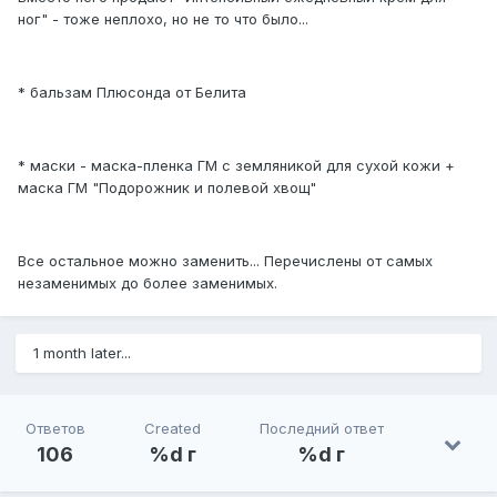
ног" - тоже неплохо, но не то что было...
* бальзам Плюсонда от Белита
* маски - маска-пленка ГМ с земляникой для сухой кожи +
маска ГМ "Подорожник и полевой хвощ"
Все остальное можно заменить... Перечислены от самых
незаменимых до более заменимых.
1 month later...
Ответов
Created
Последний ответ
106
%d г
%d г