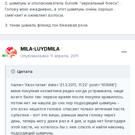
2. шампунь и ополаскиватель Sunsilk “зеркальный блеск“ .
Голову мою ежедневно, а этот шампунь очень хорошо
смягчает и оживляет волосы.
3. тонак шанель флюид тон бежевая роза.
MILA-LUYDMILA
Опубликовано
11 апреля, 2011
Цитата
name='Хвостатая' date='21.3.2011, 11:22' post='101998']
меня покупная косметика редко когда устраивала, чаще
всего было так: первое время после покупки нравилось,
потом нет. не нашла до сих пор подходящий шампунь -
ото всех чешется голова. спасает только аптечная паста
сульсена - вот это вешь, раньше мыла голову через
день, теперь могу даже раз в 4 дня, и зуда нет благодаря
этой пасте, но хотелось бы с нее слезть и найти наконец
подходящий шампунь.