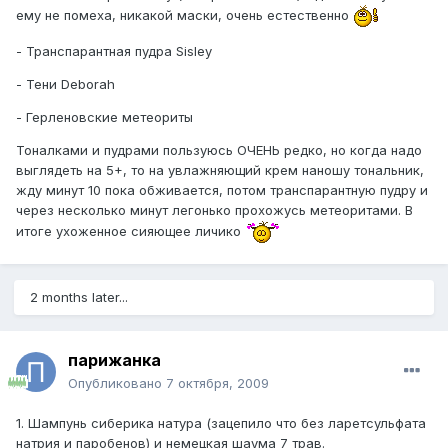
ему не помеха, никакой маски, очень естественно
- Транспарантная пудра Sisley
- Тени Deborah
- Герленовские метеориты
Тоналками и пудрами пользуюсь ОЧЕНЬ редко, но когда надо
выглядеть на 5+, то на увлажняющий крем наношу тональник,
жду минут 10 пока обживается, потом транспарантную пудру и
через несколько минут легонько прохожусь метеоритами. В
итоге ухоженное сияющее личико
2 months later...
парижанка
Опубликовано
7 октября, 2009
1. Шампунь сиберика натура (зацепило что без ларетсульфата
натрия и паробенов) и немецкая шаума 7 трав.