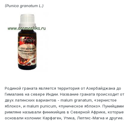
(Punica granatum L.)
Родиной граната является территория от Азербайджана до
Гималаев на севере Индии. Название граната происходит от
двух латинских вариантов - malum granatum, «зернистое
яблоко», и malum punicum, «пуническое яблоко». Пунийцами
римляне называли финикийцев в Северной Африке, которые
основали колонии: Карфаген, Утика, Лептис-Магна и другие.