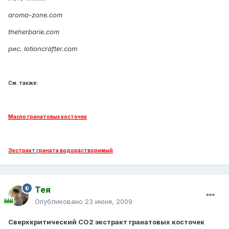
aroma-zone.com
theherbarie.com
рис. lotioncrafter.com
См. также:
Масло гранатовых косточек
Экстракт граната водорастворимый
Тея
Опубликовано
23 июня, 2009
Сверхкритический СО2 экстракт гранатовых косточек