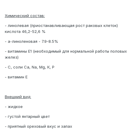
Химический состав:
- линолевая (приостанавливающая рост раковых клеток)
кислота 46,2-52,6 %
- а-линоленовая - 7.9-8.5%
- витамины Е1 (необходимый для нормальной работы половых
желез)
- С, соли Са, Nа, Мg, К, Р
- витамин E
Внешний вид:
- жидкое
- густой янтарный цвет
- приятный ореховый вкус и запах