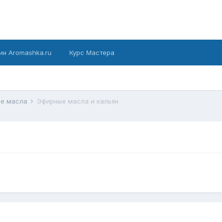
ин Aromashka.ru
Курс Мастера
ые масла
Эфирные масла и кальян