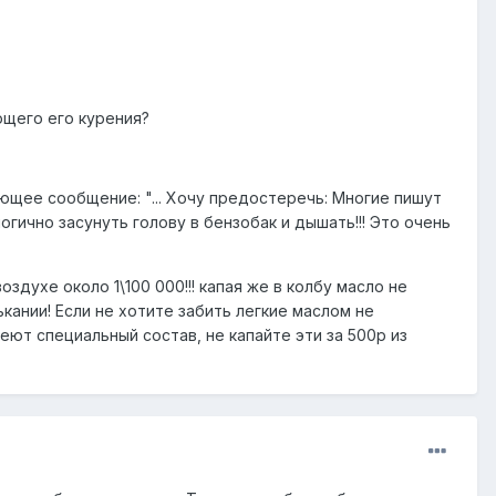
ющего его курения?
ющее сообщение: "... Хочу предостеречь: Многие пишут
логично засунуть голову в бензобак и дышать!!! Это очень
здухе около 1\100 000!!! капая же в колбу масло не
кании! Если не хотите забить легкие маслом не
еют специальный состав, не капайте эти за 500р из