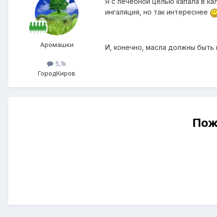
Я с лечебной целью капала в ка
ингаляция, но так интереснее
Аромашки
И, конечно, масла должны быть к
5,1k
Город
Киров
Пож