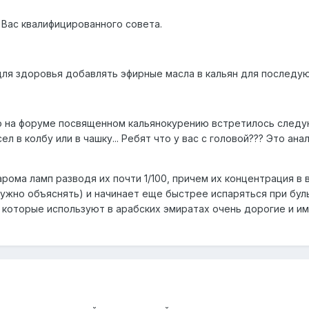
Вас квалифицированного совета.
 для здоровья добавлять эфирные масла в кальян для последу
что на форуме посвященном кальянокурению встретилось следу
л в колбу или в чашку... Ребят что у вас с головой??? Это ана
ома ламп разводя их почти 1/100, причем их концентрация в во
ужно объяснять) и начинает еще быстрее испаряться при буль
 которые используют в арабских эмиратах очень дорогие и им