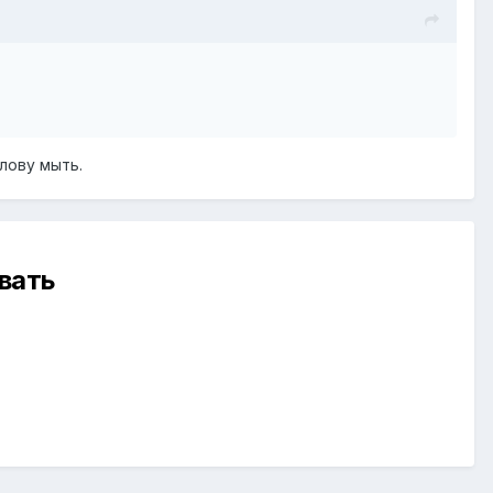
лову мыть.
вать