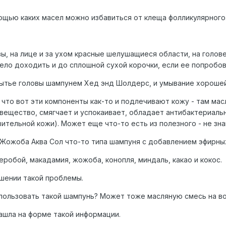
ощью каких масел можно избавиться от клеща фолликулярного
вы, на лице и за ухом красные шелушащиеся области, на голове
ело доходить и до сплошной сухой корочки, если ее попробова
мытье головы шампунем Хед энд Шолдерс, и умывание хорошей
 что вот эти компоненты как-то и подлечивают кожу - там масл
е вещество, смягчает и успокаивает, обладает антибактериаль
ительной кожи). Может еще что-то есть из полезного - не зна
 Жожоба Аква Сол что-то типа шампуня с добавлением эфирных
веробой, макадамия, жожоба, конопля, миндаль, какао и кокос.
ешении такой проблемы.
пользовать такой шампунь? Может тоже масляную смесь на во
нашла на форме такой информации.