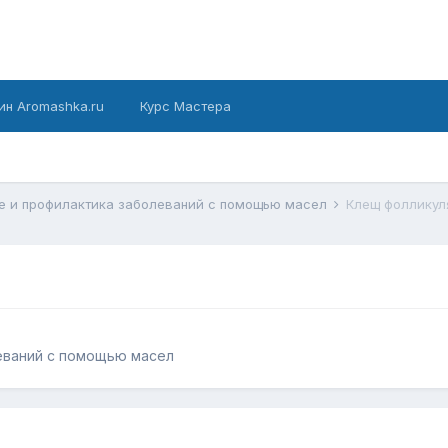
ин Aromashka.ru
Курс Мастера
е и профилактика заболеваний с помощью масел
Клещ фолликул
еваний с помощью масел