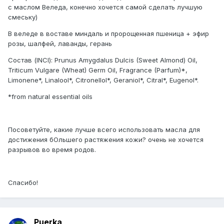
с маслом Веледа, конечно хочется самой сделать лучшую
смеську)
В веледе в воставе миндаль и пророщенная пшеница + эфир
розы, шалфей, лаванды, герань
Состав (INCI): Prunus Amygdalus Dulcis (Sweet Almond) Oil,
Triticum Vulgare (Wheat) Germ Oil, Fragrance (Parfum)*,
Limonene*, Linalool*, Citronellol*, Geraniol*, Citral*, Eugenol*.
*from natural essential oils
Посоветуйте, какие лучше всего использовать масла для
достижения бОльшего растяжения кожи? очень не хочется
разрывов во время родов.
Спасибо!
Puerka