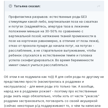
Татьяна сказал:
Профилактика разрывов: естественные роды БЕЗ
стимуляции какой-либо, вертикальная поза на схватках
и потугах (задумайтесь, апертура таза в лежачем
положении меньше на 30-50% по сравнению с
вертикальной позой; натяжение тканей промежности в
позе на корточках равномерно, в отличие от позы лежа),
отказ от прокола пузыря до начала потуг, на потугах -
расслабление, а не старательное вытуживание, чтобы
ребенок спускался в естественном темпе и головка
успела сконфигурироваться. Во время беременности
имеет смысл учиться расслабляться.
Об этом я не подумала как то))) Я для себя роды по другому не
представляю просто (насмотрелась в роддомах и
наслушалась) - для меня роды это только так. А вообще,
народ же в роддомах рожает - поэтому про естественные
роды знать надо обязательно, чтобы хоть от части "ужасов"
роддома застраховаться, поговорить со своей акушеркой
(сейчас некоторые р/д поддерживают то, о чём ты написала