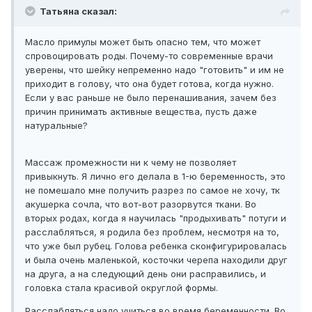
Татьяна сказал:
Масло примулы может быть опасно тем, что может
спровоцировать роды. Почему-то современные врачи
уверены, что шейку непременно надо "готовить" и им не
приходит в голову, что она будет готова, когда нужно.
Если у вас раньше не было перенашивания, зачем без
причин принимать активные вещества, пусть даже
натуральные?
Массаж промежности ни к чему не позволяет
привыкнуть. Я лично его делала в 1-ю беременность, это
не помешало мне получить разрез по самое не хочу, тк
акушерка сочла, что вот-вот разорвутся ткани. Во
вторых родах, когда я научилась "продыхивать" потуги и
расслабляться, я родила без проблем, несмотря на то,
что уже был рубец. Голова ребенка сконфигурировалась
и была очень маленькой, косточки черепа находили друг
на друга, а на следующий день они расправились, и
головка стала красивой округлой формы.
Расслабляться надо учиться во время беременности. Во