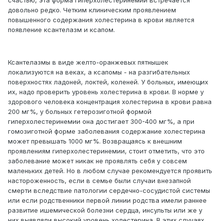
счастью, эта форма гиперхолестеринемии встречается
довольно редко. Четким клиническим проявлением
повышенного содержания холестерина в крови является
появление ксантелазм и ксапом.
Ксантелазмы в виде желто-оранжевых пятнышек
локализуются на веках, а ксапомы - на разгибательных
поверхностях ладоней, локтей, коленей. У больных, имеющих
их, надо проверить уровень холестерина в крови. В норме у
здорового человека концентрация холестерина в крови равна
200 мг%, у больных гетерозиготной формой
гиперхолестеринемии она достигает 300-400 мг%, а при
гомозиготной форме заболевания содержание холестерина
может превышать 1000 мг%. Возвращаясь к внешним
проявлениям гиперхолестеринемии, стоит отметить, что это
заболевание может никак не проявлять себя у совсем
маленьких детей. Но в любом случае рекомендуется проявить
настороженность, если в семье были случаи внезапной
смерти вследствие патологии сердечно-сосудистой системы
или если родственники первой линии родства имели раннее
развитие ишемической болезни сердца, инсульты или же у
них выявляли высокий уровень холестерина. В этих случаях