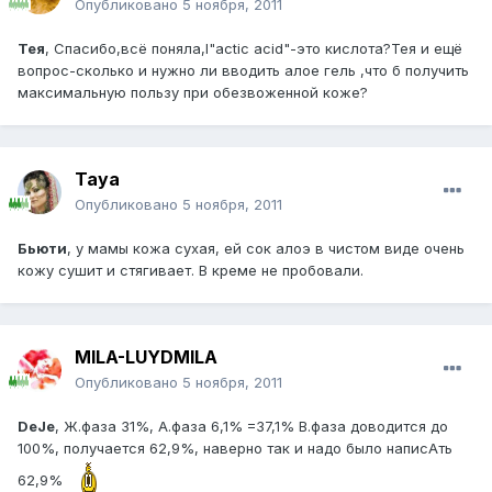
Опубликовано
5 ноября, 2011
Тея
, Спасибо,всё поняла,l"actic acid"-это кислота?Тея и ещё
вопрос-сколько и нужно ли вводить алое гель ,что б получить
максимальную пользу при обезвоженной коже?
Taya
Опубликовано
5 ноября, 2011
Бьюти
, у мамы кожа сухая, ей сок алоэ в чистом виде очень
кожу сушит и стягивает. В креме не пробовали.
MILA-LUYDMILA
Опубликовано
5 ноября, 2011
DeJe
, Ж.фаза 31%, А.фаза 6,1% =37,1% В.фаза доводится до
100%, получается 62,9%, наверно так и надо было написАть
62,9%