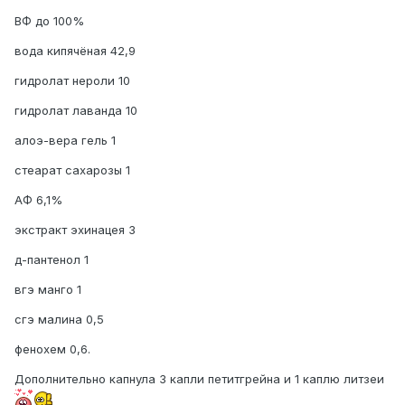
ВФ до 100%
вода кипячёная 42,9
гидролат нероли 10
гидролат лаванда 10
алоэ-вера гель 1
стеарат сахарозы 1
АФ 6,1%
экстракт эхинацея 3
д-пантенол 1
вгэ манго 1
сгэ малина 0,5
фенохем 0,6.
Дополнительно капнула 3 капли петитгрейна и 1 каплю литзеи