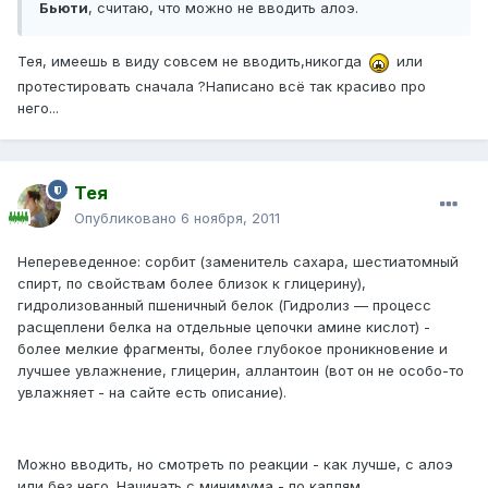
Бьюти
, считаю, что можно не вводить алоэ.
Тея, имеешь в виду совсем не вводить,никогда
или
протестировать сначала ?Написано всё так красиво про
него...
Тея
Опубликовано
6 ноября, 2011
Непереведенное: сорбит (заменитель сахара, шестиатомный
спирт, по свойствам более близок к глицерину),
гидролизованный пшеничный белок (Гидролиз — процесс
расщеплени белка на отдельные цепочки амине кислот) -
более мелкие фрагменты, более глубокое проникновение и
лучшее увлажнение, глицерин, аллантоин (вот он не особо-то
увлажняет - на сайте есть описание).
Можно вводить, но смотреть по реакции - как лучше, с алоэ
или без него. Начинать с минимума - по каплям.