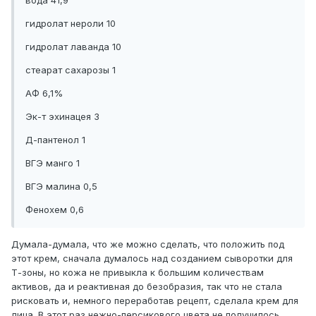
вода 41,9
гидролат нероли 10
гидролат лаванда 10
стеарат сахарозы 1
АФ 6,1%
Эк-т эхинацея 3
Д-пантенол 1
ВГЭ манго 1
ВГЭ малина 0,5
Фенохем 0,6
Думала-думала, что же можно сделать, что положить под
этот крем, сначала думалось над созданием сыворотки для
Т-зоны, но кожа не привыкла к большим количествам
активов, да и реактивная до безобразия, так что не стала
рисковать и, немного переработав рецепт, сделала крем для
лица. В этот раз нежно-персикового цвета не получилось,