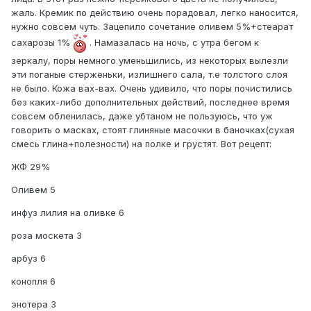
жаль. Кремик по действию очень порадовал, легко наносится,
нужно совсем чуть. Зацепило сочетание оливем 5%+стеарат
сахарозы 1%
. Намазалась на ночь, с утра бегом к
зеркалу, поры немного уменьшились, из некоторых вылезли
эти поганые стерженьки, излишнего сала, т.е толстого слоя
не было. Кожа вах-вах. Очень удивило, что поры почистились
без каких-либо дополнительных действий, последнее время
совсем обленилась, даже убтаном не пользуюсь, что уж
говорить о масках, стоят глиняные масочки в баночках(сухая
смесь глина+полезности) на полке и грустят. Вот рецепт:
ЖФ 29%
Оливем 5
инфуз лилия на оливке 6
роза москета 3
арбуз 6
конопля 6
энотера 3