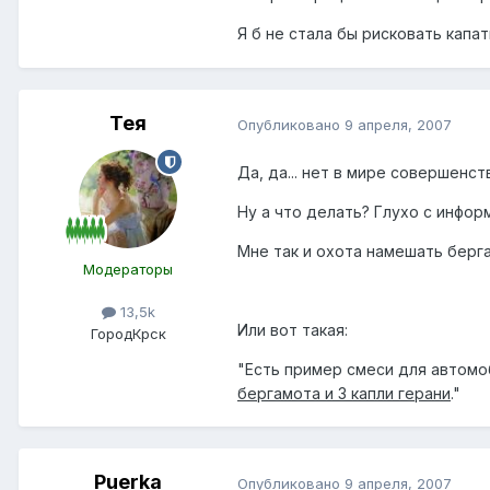
Я б не стала бы рисковать капа
Тея
Опубликовано
9 апреля, 2007
Да, да... нет в мире совершенства
Ну а что делать? Глухо с инфор
Мне так и охота намешать берга
Модераторы
13,5k
Или вот такая:
Город
Крск
"Есть пример смеси для автомоб
бергамота и 3 капли герани
."
Puerka
Опубликовано
9 апреля, 2007