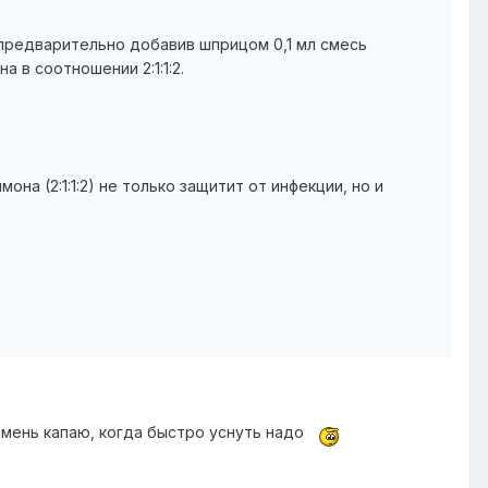
предварительно добавив шприцом 0,1 мл смесь
а в соотношении 2:1:1:2.
на (2:1:1:2) не только защитит от инфекции, но и
амень капаю, когда быстро уснуть надо