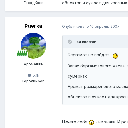
Город
Крск
объектов и сужает для красных.
Puerka
Опубликовано
10 апреля, 2007
Тея сказал:
Бергамот не пойдет
:
Аромашки
Запах бергамотового масла, 
5,1k
сумерках.
Город
Киров
Аромат розмаринового масла
объектов и сужает для красн
Ничего себе
- не знала. И р