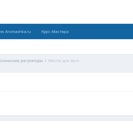
ин Aromashka.ru
Курс Мастера
огические регуляторы
Масла для авто