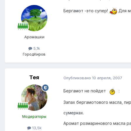
Бергамот -это супер!
Для м
Аромашки
5,1k
Город
Киров
Тея
Опубликовано
10 апреля, 2007
Бергамот не пойдет
:
Запах бергамотового масла, пир
сумерках.
Модераторы
Аромат розмаринового масла р
13,5k