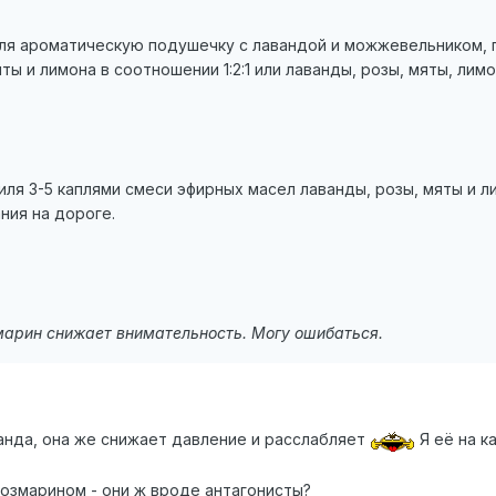
ля ароматическую подушечку с лавандой и можжевельником, 
ы и лимона в соотношении 1:2:1 или лаванды, розы, мяты, лимон
 3-5 каплями смеси эфирных масел лаванды, розы, мяты и лимо
ния на дороге.
змарин снижает внимательность. Могу ошибаться.
ванда, она же снижает давление и расслабляет
Я её на к
розмарином - они ж вроде антагонисты?