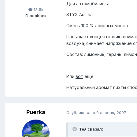
Для автомобилиста
13,5k
STYX Austria
Город
Крск
Смесь 100 % эфирных масел
Повышает концентрацию внимани
воздуха; снимает напряжение с
Состав: лимонник, герань, лимон
Или
вот
еще:
Натуральный аромат пихты спос
Puerka
Опубликовано
9 апреля, 2007
Тея сказал: