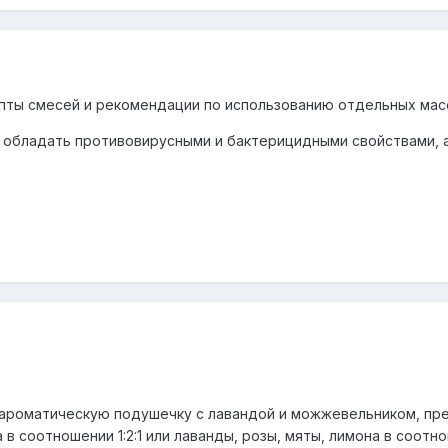
пты смесей и рекомендации по использованию отдельных масе
 обладать противовирусными и бактерицидными свойствами, а
 ароматическую подушечку с лавандой и можжевельником, пре
в соотношении 1:2:1 или лаванды, розы, мяты, лимона в соотноше