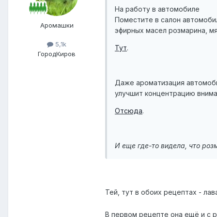
На работу в автомобиле
Поместите в салон автомоби
Аромашки
эфирных масел розмарина, мят
5,1k
Тут
.
Город
Киров
Даже ароматизация автомобиля
улучшит концентрацию внима
Отсюда
.
И еще где-то видела, что ро
Тей, тут в обоих рецептах - ла
В первом рецепте она ещё и с 