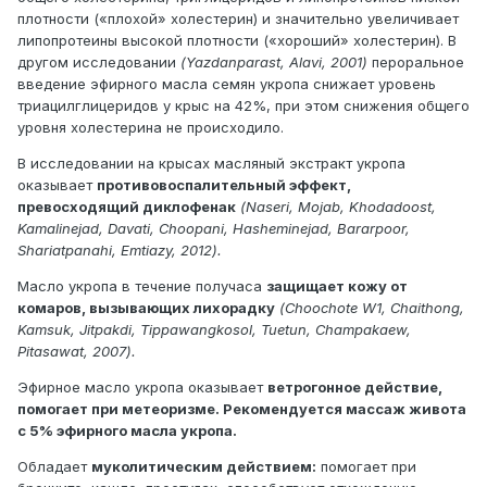
плотности («плохой» холестерин) и значительно увеличивает
липопротеины высокой плотности («хороший» холестерин). В
другом исследовании
(Yazdanparast, Alavi, 2001)
пероральное
введение эфирного масла семян укропа снижает уровень
триацилглицеридов у крыс на 42%, при этом снижения общего
уровня холестерина не происходило.
В исследовании на крысах масляный экстракт укропа
оказывает
противовоспалительный эффект,
превосходящий диклофенак
(Naseri, Mojab, Khodadoost,
Kamalinejad, Davati, Choopani, Hasheminejad, Bararpoor,
Shariatpanahi, Emtiazy, 2012).
Масло укропа в течение получаса
защищает кожу от
комаров, вызывающих лихорадку
(Choochote W1, Chaithong,
Kamsuk, Jitpakdi, Tippawangkosol, Tuetun, Champakaew,
Pitasawat, 2007).
Эфирное масло укропа оказывает
ветрогонное действие,
помогает при метеоризме. Рекомендуется массаж живота
с 5% эфирного масла укропа.
Обладает
муколитическим действием:
помогает при