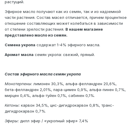
растущий.
Эфирное масло получают как из семян, так и из надземной
части растения. Состав масел отличается, причем процентное
отношение составляющих может колебаться в зависимости
от степени зрелости растения.
В нашем магазине
представлено масло из семян.
Семена укропа
содержат 1-4% эфирного масла.
Аромат масла
семян укропа: свежий, пряный.
Состав эфирного масла семян укропа
Монотерпены
: лимонен 30,3%, альфа-фелландрен 20,6%,
бета-фелландрен 2,01%, пара-цимен 0,9%, альфа-пинен 0,7%,
мирцен 0,4%, альфа-туйен 0,1%, сабинен 0,1%.
Кетоны:
карвон 34,5%, цис-дигидрокарвон 0,8%, транс-
дигидрокарвон 0,7%.
Эфиры:
дилл эфир / «укропный эфир» 7,4%