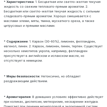
*
Характеристика
: 1. Бесцветная или светло-желтая текучая
жидкость со свежим тепловато-пряным ароматом. 2.
Бесцветная или светло-желтая текучая жидкость с сильным
сладковато-пряным ароматом. Хорошо смешивается с
маслами элеми, мяты, тмина, мускатного ореха, а также
цитрусовых и пряными маслами.
*
Содержание
: 1. Карвон (30-60%), лимонен, фелландрен,
евгенол, пинен. 2. Карвон, лимонен, пинен, терпен. Существует
несколько хемотипов укропа, например, фелландрен
присутствует в английском и испанском масле, но
отсутствует в немецком.
*
Меры безопасности
: Нетоксично, но обладает
раздражающим действием.
*
Ароматерапия
: В домашних условиях эффективно действует
при коликах, диспепсии, метеоризме, несварении желудка.
Помогает при лечении мочеполовой и эндокринной систем,