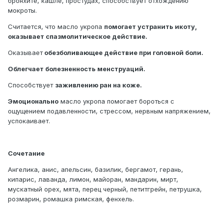
бронхите, кашле, простудах, способствует отхождению
мокроты.
Считается, что масло укропа
помогает устранить икоту,
оказывает спазмолитическое действие.
Оказывает
обезболивающее действие при головной боли.
Облегчает болезненность менструаций.
Способствует
заживлению ран на коже.
Эмоционально
масло укропа помогает бороться с
ощущением подавленности, стрессом, нервным напряжением,
успокаивает.
Сочетание
Ангелика, анис, апельсин, базилик, бергамот, герань,
кипарис, лаванда, лимон, майоран, мандарин, мирт,
мускатный орех, мята, перец черный, петитгрейн, петрушка,
розмарин, ромашка римская, фенхель.