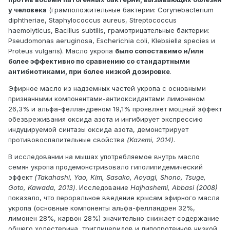
у человека
(грамположительные бактерии: Corynebacterium
diphtheriae, Staphylococcus aureus, Streptococcus
haemolyticus, Bacillus subtilis, грамотрицательные бактерии:
Pseudomonas aeruginosa, Escherichia coli, Klebsiella species и
Proteus vulgaris). Масло укропа
было сопоставимо и/или
более эффективно по сравнению со стандартными
антибиотиками, при более низкой дозировке
.
Эфирное масло из надземных частей укропа с основными
признанными компонентами-антиоксидантами лимоненом
26,3% и альфа-фелландреном 19,1% проявляет мощный эффект
обезвреживания оксида азота и ингибирует экспрессию
индуцируемой синтазы оксида азота, демонстрирует
противовоспалительные свойства
(Kazemi, 2014)
.
В исследовании на мышах употребляемое внутрь масло
семян укропа продемонстривовало гиполипидемический
эффект
(Takahashi, Yao, Kim, Sasako, Aoyagi, Shono, Tsuge,
Goto, Kawada, 2013)
. Исследование
Hajhashemi, Abbasi (2008)
показало, что пероральное введение крысам эфирного масла
укропа (основные компоненты альфа-фелландрен 32%,
лимонен 28%, карвон 28%) значительно снижает содержание
общего холестерина, триглицеридов и липопротеинов низкой