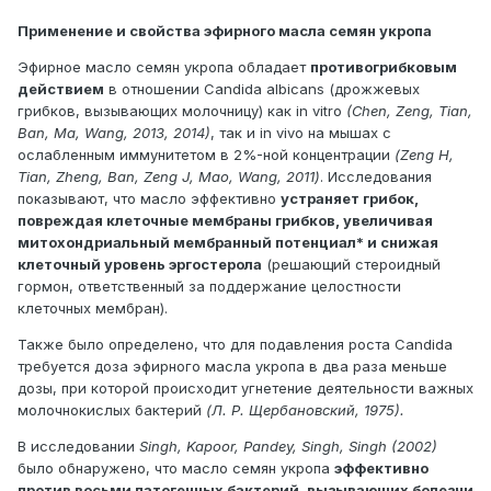
Применение и свойства эфирного масла семян укропа
Эфирное масло семян укропа обладает
противогрибковым
действием
в отношении Candida albicans (дрожжевых
грибков, вызывающих молочницу) как in vitro
(Chen, Zeng, Tian,
Ban, Ma, Wang, 2013, 2014)
, так и in vivo на мышах с
ослабленным иммунитетом в 2%-ной концентрации
(Zeng H,
Tian, Zheng, Ban, Zeng J, Mao, Wang, 2011)
. Исследования
показывают, что масло эффективно
устраняет грибок,
повреждая клеточные мембраны грибков, увеличивая
митохондриальный мембранный потенциал* и снижая
клеточный уровень эргостерола
(решающий стероидный
гормон, ответственный за поддержание целостности
клеточных мембран).
Также было определено, что для подавления роста Candida
требуется доза эфирного масла укропа в два раза меньше
дозы, при которой происходит угнетение деятельности важных
молочнокислых бактерий
(Л. Р. Щербановский, 1975).
В исследовании
Singh, Kapoor, Pandey, Singh, Singh (2002)
было обнаружено, что масло семян укропа
эффективно
против восьми патогенных бактерий, вызывающих болезни