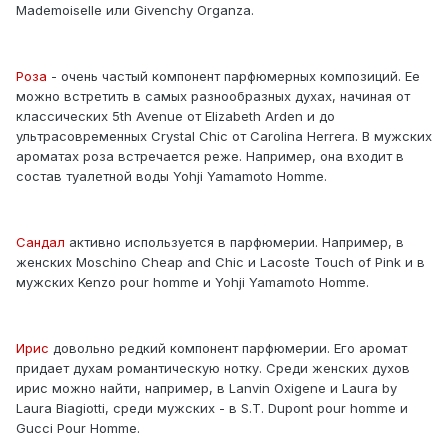
Mademoiselle или Givenchy Organza.
Роза
- очень частый компонент парфюмерных композиций. Ее
можно встретить в самых разнообразных духах, начиная от
классических 5th Avenue от Elizabeth Arden и до
ультрасовременных Crystal Chic от Carolina Herrera. В мужских
ароматах роза встречается реже. Например, она входит в
состав туалетной воды Yohji Yamamoto Homme.
Сандал
активно используется в парфюмерии. Например, в
женских Moschino Cheap and Chic и Lacoste Touch of Pink и в
мужских Kenzo pour homme и Yohji Yamamoto Homme.
Ирис
довольно редкий компонент парфюмерии. Его аромат
придает духам романтическую нотку. Среди женских духов
ирис можно найти, например, в Lanvin Oxigene и Laura by
Laura Biagiotti, среди мужских - в S.T. Dupont pour homme и
Gucci Pour Homme.