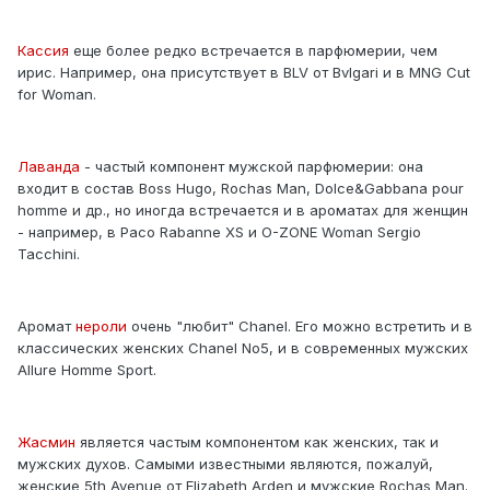
Кассия
еще более редко встречается в парфюмерии, чем
ирис. Например, она присутствует в BLV от Bvlgari и в MNG Cut
for Woman.
Лаванда
- частый компонент мужской парфюмерии: она
входит в состав Boss Hugo, Rochas Man, Dolce&Gabbana pour
homme и др., но иногда встречается и в ароматах для женщин
- например, в Paco Rabanne XS и O-ZONE Woman Sergio
Tacchini.
Аромат
нероли
очень "любит" Chanel. Его можно встретить и в
классических женских Chanel No5, и в современных мужских
Allure Homme Sport.
Жасмин
является частым компонентом как женских, так и
мужских духов. Самыми известными являются, пожалуй,
женские 5th Avenue от Elizabeth Arden и мужские Rochas Man.