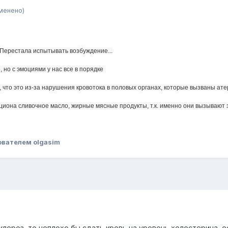
менено)
 Перестала испытывать возбуждение...
 но с эмоциями у нас все в порядке
л, что это из-за нарушения кровотока в половых органах, которые вызваны ат
рациона сливочное масло, жирные мясные продукты, т.к. именно они вызывают 
ователем olgasim
лероз, то неплохо бы сдать кровь на уровень холестерина, ес