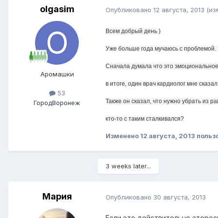
olgasim
Опубликовано
12 августа, 2013
(из
Всем добрый день )
Уже больше года мучаюсь с проблемой.
Сначала думала что это эмоциональное,
Аромашки
в итоге, один врач кардиолог мне сказа
53
Также он сказал, что нужно убрать из 
Город
Воронеж
кто-то с таким сталкивался?
Изменено
12 августа, 2013
польз
3 weeks later...
Мария
Опубликовано
30 августа, 2013
Если это действительно атероск