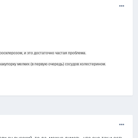
еросклерозом, и это достаточно частая проблема.
закупорку мелких (в первую очередь) сосудов холестерином.
ли он высокий, то да, можно думать, что оно так и есть