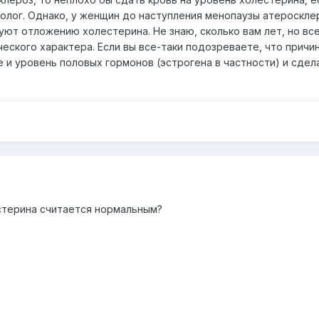
диолог. Однако, у женщин до наступления менопаузы атероскл
уют отложению холестерина. Не знаю, сколько вам лет, но в
еского характера. Если вы все-таки подозреваете, что причин
и уровень половых гормонов (эстрогена в частности) и сдела
естерина считается нормальным?