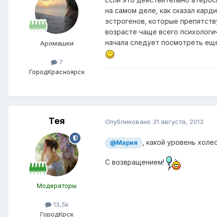
на самом деле, как сказал кар
эстрогенов, которые препятств
возрасте чаще всего психологич
начала следует посмотреть еще 
Аромашки
7
Город
Красноярск
Тея
Опубликовано
31 августа, 2013
, какой уровень хол
@Мария
С возвращением!
Модераторы
13,5k
Город
Крск