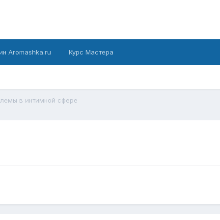
ин Aromashka.ru
Курс Мастера
лемы в интимной сфере