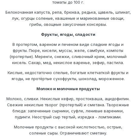
томаты до 100 г.
Белокочанная капуста, репа, брюква, редька, щавель, шпинат,
лук, огурцы соленые, квашеные и маринованные овощи,
грибы, овощные закусочные консервы.
Фрукты, ягоды, сладости
В протертом, вареном и печеном виде сладкие ягоды и
фрукты. Пюре, кисели, муссы, желе, самбуки, компоты
(протертые). Меренги, снежки, сливочный крем, молочный
кисель. Сахар, мед, некислое варенье, зефир, пастила.
Кислые, недостаточно спелые, богатые клетчаткой фрукты и
ягоды, не протёртые сухофрукты, шоколад, мороженное.
Молоко и молочные продукты
Молоко, сливки. Некислые кефир, простокваша, ацидофилин.
Свежие некислые творог (протертый) и сметана. Творожные
блюда: запеченные сырники, суфле, ленивые вареники,
пудинги. Неострый сыр тертый, изредка - ломтиками.
Молочные продукты с высокой кислотностью, острые,
соленые сыры. Ограничивают сметану.