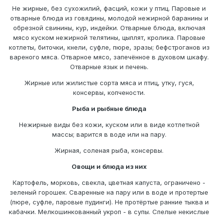
Не жирные, без сухожилий, фасций, кожи у птиц. Паровые и
отварные блюда из говядины, молодой нежирной баранины и
обрезной свинины, кур, индейки. Отварные блюда, включая
мясо куском нежирной телятины, цыплят, кролика. Паровые
котлеты, биточки, кнели, суфле, пюре, зразы; бефстроганов из
вареного мяса. Отварное мясо, запечённое в духовом шкафу.
Отварные язык и печень.
Жирные или жилистые сорта мяса и птиц, утку, гуся,
консервы, копчености.
Рыба и рыбные блюда
Нежирные виды без кожи, куском или в виде котлетной
массы; варится в воде или на пару.
Жирная, соленая рыба, консервы.
Овощи и блюда из них
Картофель, морковь, свекла, цветная капуста, ограничено -
зеленый горошек. Сваренные на пару или в воде и протертые
(пюре, суфле, паровые пудинги). Не протёртые ранние тыква и
кабачки. Мелкошинкованный укроп - в супы. Спелые некислые