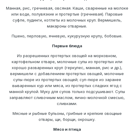
Манная, рис, гречневая, овсяная. Каши, сваренные на молоке
или воде, полувязкие и протертые (гречневая). Паровые
суфле, пудинги, котлеты из молочных круп. Вермишель,
макароны отварные.
Пшено, перловую, ячневую, кукурузную крупу, бобовые.
Первые блюда
Из разрешенных протертых овощей на морковном,
картофельном отваре, молочные супы из протертых или
хорошо разваренных круп (геркулес, манная, рис и др.),
вермишели с добавлением протертых овощей, молочные
супы-пюре из протертых овощей; суп-пюре из заранее
вываренных кур или мяса, из протертых сладких ягод с
манной крупой. Муку для супов только подсушивают. Супы
заправляют сливочным маслом, яично-молочной смесью,
сливками.
Мясные и рыбные бульоны, грибные и крепкие овощные
отвары, щи, борщи, окрошку.
Мясо и птица