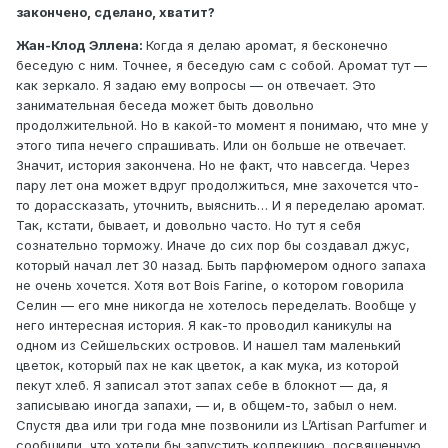
закончено, сделано, хватит?
Жан-Клод Эллена:
Когда я делаю аромат, я бесконечно
беседую с ним. Точнее, я беседую сам с собой. Аромат тут —
как зеркало. Я задаю ему вопросы — он отвечает. Это
занимательная беседа может быть довольно
продолжительной. Но в какой-то момент я понимаю, что мне у
этого типа нечего спрашивать. Или он больше не отвечает.
Значит, история закончена. Но не факт, что навсегда. Через
пару лет она может вдруг продолжиться, мне захочется что-
то дорассказать, уточнить, выяснить… И я переделаю аромат.
Так, кстати, бывает, и довольно часто. Но тут я себя
сознательно торможу. Иначе до сих пор бы создавал джус,
который начал лет 30 назад. Быть парфюмером одного запаха
не очень хочется. Хотя вот Bois Farine, о котором говорила
Селин — его мне никогда не хотелось переделать. Вообще у
него интересная история. Я как-то проводил каникулы на
одном из Сейшельских островов. И нашел там маленький
цветок, который пах не как цветок, а как мука, из которой
пекут хлеб. Я записал этот запах себе в блокнот — да, я
записываю иногда запахи, — и, в общем-то, забыл о нем.
Спустя два или три года мне позвонили из L’Artisan Parfumer и
сообщили, что хотели бы запустить коллекцию, посвященную