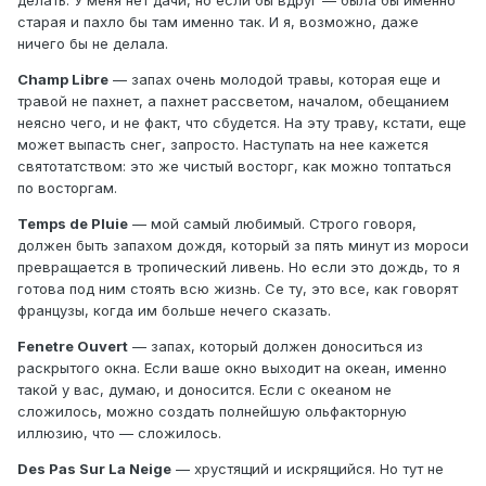
старая и пахло бы там именно так. И я, возможно, даже
ничего бы не делала.
Champ Libre
— запах очень молодой травы, которая еще и
травой не пахнет, а пахнет рассветом, началом, обещанием
неясно чего, и не факт, что сбудется. На эту траву, кстати, еще
может выпасть снег, запросто. Наступать на нее кажется
святотатством: это же чистый восторг, как можно топтаться
по восторгам.
Temps de Pluie
— мой самый любимый. Строго говоря,
должен быть запахом дождя, который за пять минут из мороси
превращается в тропический ливень. Но если это дождь, то я
готова под ним стоять всю жизнь. Се ту, это все, как говорят
французы, когда им больше нечего сказать.
Fenetre Ouvert
— запах, который должен доноситься из
раскрытого окна. Если ваше окно выходит на океан, именно
такой у вас, думаю, и доносится. Если с океаном не
сложилось, можно создать полнейшую ольфакторную
иллюзию, что — сложилось.
Des Pas Sur La Neige
— хрустящий и искрящийся. Но тут не