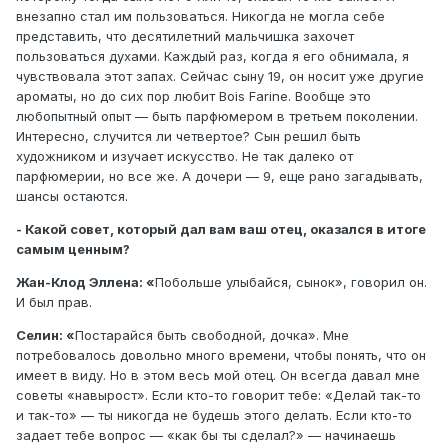
внезапно стал им пользоваться. Никогда не могла себе
представить, что десятилетний мальчишка захочет
пользоваться духами. Каждый раз, когда я его обнимала, я
чувствовала этот запах. Сейчас сыну 19, он носит уже другие
ароматы, но до сих пор любит Bois Farine. Вообще это
любопытный опыт — быть парфюмером в третьем поколении.
Интересно, случится ли четвертое? Сын решил быть
художником и изучает искусство. Не так далеко от
парфюмерии, но все же. А дочери — 9, еще рано загадывать,
шансы остаются.
- Какой совет, который дал вам ваш отец, оказался в итоге
самым ценным?
Жан-Клод Эллена: «
Побольше улыбайся, сынок», говорил он.
И был прав.
Селин: «
Постарайся быть свободной, дочка». Мне
потребовалось довольно много времени, чтобы понять, что он
имеет в виду. Но в этом весь мой отец. Он всегда давал мне
советы «навырост». Если кто-то говорит тебе: «Делай так-то
и так-то» — ты никогда не будешь этого делать. Если кто-то
задает тебе вопрос — «как бы ты сделал?» — начинаешь