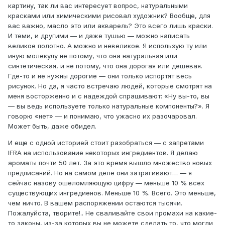
картину, так ли вас интересует вопрос, натуральными
красками или химическими рисовал художник? Вообще, для
вас важно, масло это или акварель? Это всего лишь краски.
И теми, и другими — и даже тушью — можно написать
великое полотно. А можно и невеликое. Я использую ту или
иную молекулу не потому, что она натуральная или
синтетическая, и не потому, что она дорогая или дешевая.
Где-то и не нужны дорогие — они только испортят весь
рисунок. Но да, я часто встречаю людей, которые смотрят на
меня восторженно и с надеждой спрашивают: «Ну вы-то, вы
— вы ведь используете только натуральные компоненты?». Я
говорю «нет» — и понимаю, что ужасно их разочаровал.
Может быть, даже обидел.
И еще с одной историей стоит разобраться — с запретами
IFRA на использование некоторых ингредиентов. Я делаю
ароматы почти 50 лет. За это время вышло множество новых
предписаний. Но на самом деле они затрагивают… — я
сейчас назову ошеломляющую цифру — меньше 10 % всех
существующих ингредиенов. Меньше 10 %. Всего. Это меньше,
чем ничто. В вашем распоряжении остаются тысячи.
Пожалуйста, творите!.. Не сваливайте свои промахи на какие-
то законы, из-за которых вы не можете сделать то, что могли