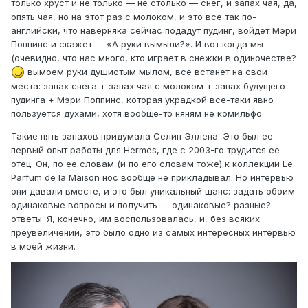
только хруст и не только — не столько — снег, и запах чая, да,
опять чая, но на этот раз с молоком, и это все так по-
английски, что наверняка сейчас подадут пудинг, войдет Мэри
Поппинс и скажет — «А руки вымыли?». И вот когда мы
(очевидно, что нас много, кто играет в снежки в одиночестве?
вымоем руки душистым мылом, все встанет на свои
места: запах снега + запах чая с молоком + запах будущего
пудинга + Мэри Поппинс, которая украдкой все-таки явно
пользуется духами, хотя вообще-то няням не комильфо.
Такие пять запахов придумала Селин Эллена. Это был ее
первый опыт работы для Hermes, где c 2003-го трудится ее
отец. Он, по ее словам (и по его словам тоже) к коллекции Le
Parfum de la Maison нос вообще не прикладывал. Но интервью
они давали вместе, и это был уникальный шанс: задать обоим
одинаковые вопросы и получить — одинаковые? разные? —
ответы. Я, конечно, им воспользовалась, и, без всяких
преувеличений, это было одно из самых интересных интервью
в моей жизни.