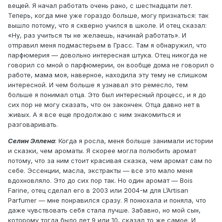
вещей. Я начал работать очень рано, с шестнадцати лет.
Теперь, когда мне уже гораздо больше, могу признаться: так
вышло потому, что я скверно учился в школе. И отец сказал:
«Ну, раз учиться ты не желаешь, начинай работать». И
отправил меня подмастерьем в Грасс. Там я обнаружил, что
парфюмерия — довольно интересная штука. Отец никогда не
говорил со мной о парфюмерии, он вообще дома не говорил о
работе, мама моя, наверное, находила эту тему не слишком
интересной. И чем больше я узнавал это ремесло, тем
больше я понимал отца. Это был интересный процесс, и я до
сих пор не могу сказать, что он закончен. Отца давно нет в
живых. А я все еще продолжаю с ним знакомиться и
разговаривать.
Селин Эллена
: Когда я росла, меня больше занимали истории
и сказки, чем ароматы. Я скорее могла полюбить аромат
потому, что за ним стоит красивая сказка, чем аромат сам по
себе. Эссенции, масла, экстракты — все это мало меня
вдохновляло. Это до сих пор так. Но один аромат — Bois
Farine, отец сделал его в 2003 или 2004-м для L’Artisan
Parfumer — мне понравился сразу. Я понюхала и поняла, что
даже чувствовать себя стала лучше. Забавно, но мой сын,
которому тогда было лет 9 или 10, сказал то же самое. И