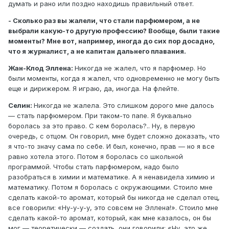
думать и рано или поздно находишь правильный ответ.
- Сколько раз вы жалели, что стали парфюмером, а не
выбрали какую-то другую профессию? Вообще, были такие
моменты? Мне вот, например, иногда до сих пор досадно,
что я журналист, а не капитан дальнего плавания.
Жан-Клод Эллена:
Никогда не жалел, что я парфюмер. Но
были моменты, когда я жалел, что одновременно не могу быть
еще и дирижером. Я играю, да, иногда. На флейте.
Селин:
Никогда не жалела. Это слишком дорого мне далось
— стать парфюмером. При таком-то папе. Я буквально
боролась за это право. С кем боролась?.. Ну, в первую
очередь, с отцом. Он говорил, мне будет сложно доказать, что
я что-то значу сама по себе. И был, конечно, прав — но я все
равно хотела этого. Потом я боролась со школьной
программой. Чтобы стать парфюмером, надо было
разобраться в химии и математике. А я ненавидела химию и
математику. Потом я боролась с окружающими. Стоило мне
сделать какой-то аромат, который бы никогда не сделал отец,
все говорили: «Ну-у-у-у, это совсем не Эллена!». Стоило мне
сделать какой-то аромат, который, как мне казалось, он бы
мог — теоретически — создать, они говорили: «Ну, это же