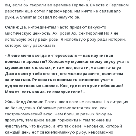
бы, если бы творили во времена Герлена. Вместе с Герленом
работали еще сотни парфюмеров. Им ничто не связывало
руки. А Shalimar создал почему-то он.
Селин:
Да, ингредиентам часто придают какую-то
мистическую ценность. Ах, роза! Ах, сентифолия! Но я не
использую розу ради розы. Я использую розу ради истории,
которую хочу рассказать.
- А еще меня всегда интересовало — как научиться
понимать ароматы? Хорошему музыкальному вкусу учат в
музыкальных школах, и там же, кстати, «ставят» слух.
Даже если у тебя его нет, его можно развить, если этим
заниматься. Рисовать и понимать живопись учат в
художественных школах. Как, где и кто учит обонянию?
Может, есть какие-то самоучители?..
Жан-Клод Эллена: Т
аких школ пока не открыли. Но ситуация
не безнадежна. Обоняние развивается так же, как
гастрономический вкус. Чем больше разных блюд вы
пробуете, тем шире ваши горизонты и тем точнее вы
чувствуете, что вкусно, а что так себе. Человека, который
каждый день ест свежепойманную рыбу, невозможно