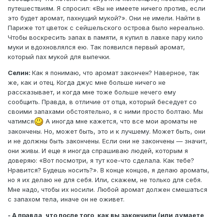
путешествиям. Я спросил: «Вы не имеете ничего против, если
это будет аромат, пахнущий мукой?». Они не имели. Найти в
Париже тот цветок с сейшельского острова было нереально.
Чтобы воскресить запах в памяти, я купил в лавке пару кило
муки и вдохновлялся ею. Так появился первый аромат,
который пах мукой для выпечки.
Селин:
Как я понимаю, что аромат закончен? Наверное, так
же, как и отец. Когда джус мне больше ничего не
рассказывает, и когда мне тоже больше нечего ему
сообщить. Правда, в отличие от отца, который беседует со
своими запахами обстоятельно, я с ними просто болтаю. Мы
чатимся
А иногда мне кажется, что все мои ароматы не
закончены. Но, может быть, это и к лучшему. Может быть, они
и не должны быть закончены. Если они не закончены — значит,
они живы. И еще я иногда спрашиваю людей, которым я
доверяю: «Вот посмотри, я тут кое-что сделала. Как тебе?
Нравится? Будешь носить?». В конце концов, я делаю ароматы,
но я их делаю не для себя. Или, скажем, не только для себя.
Мне надо, чтобы их носили. Любой аромат должен смешаться
с запахом тела, иначе он не оживет.
- А правда, что после того, как вы закончили (или думаете,