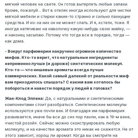
мягкий человек на свете. Он готов вытерпеть любые запахи.
Кроме, пожалуй… Вот в отелях иногда используют для чистки
мягкой мебели и стирки какие-то странно и сильно пахнущие
средства. И из-за них он не может спать. И я, кстати, тоже. Я
иногда натягиваю на наволочку какую-нибудь свою майку, —
и наконец засыпаю. Потому что тогда все в порядке, тогда —
как дома.
- Вокруг парфюмерии накручено огромное количество
мифов. Кто-то верит, что натуральные ингредиенты
непременно лучше (и дороже) синтетических молекул.
Кто-то — что нишевые ароматы всегда лучше
коммерческих. Какой самый далекий от реальности миф
вам приходилось слышать? С каким вам хотелось бы
побороться и навести порядок у людей в головах?
Жан-Клод Эллена:
Да, с натуральными и синтетическими
компонентами стоит разобраться. Синтетические молекулы
используются уже почти век. И благодаря им парфюмерия
развивается, иначе бы все до сих пор пахли, как в 19-м веке,
«чистой розой». Сейчас можно сконструировать любую
молекулу, и на качестве аромата это никак не скажется. Не от
этого зависит, хорош ли аромат. Когда вы смотрите на