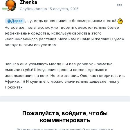
Zhenka
Опубликовано
15 августа, 2015
, ну, ведь целая линия с бессмертником и есть!
@Дарза
Но все же, полагаю, можно творить самостоятельно более
эффективные средства, используя свойства этого
необыкновенного растения. Чего нам с Вами и желаю! С умом
овладеть этим искусством.
Забыла еще упомянуть масло ши без добавок - заметно
смягчает губы! Шелушения прошли после недельного
использования на ночь. Но это же ши... Оно, как говорится, и в
Африке...))) И купить его можно значительно дешевле, чем у
Локситан.
Пожалуйста, войдите, чтобы
комментировать
Вы сможете оставить комментарий после входа в