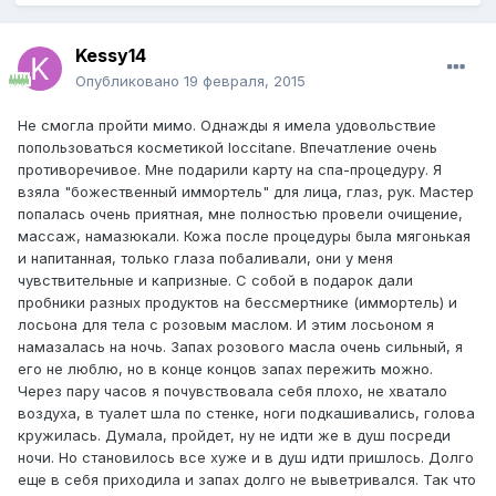
Kessy14
Опубликовано
19 февраля, 2015
Не смогла пройти мимо. Однажды я имела удовольствие
попользоваться косметикой loccitane. Впечатление очень
противоречивое. Мне подарили карту на спа-процедуру. Я
взяла "божественный иммортель" для лица, глаз, рук. Мастер
попалась очень приятная, мне полностью провели очищение,
массаж, намазюкали. Кожа после процедуры была мягонькая
и напитанная, только глаза побаливали, они у меня
чувствительные и капризные. С собой в подарок дали
пробники разных продуктов на бессмертнике (иммортель) и
лосьона для тела с розовым маслом. И этим лосьоном я
намазалась на ночь. Запах розового масла очень сильный, я
его не люблю, но в конце концов запах пережить можно.
Через пару часов я почувствовала себя плохо, не хватало
воздуха, в туалет шла по стенке, ноги подкашивались, голова
кружилась. Думала, пройдет, ну не идти же в душ посреди
ночи. Но становилось все хуже и в душ идти пришлось. Долго
еще в себя приходила и запах долго не выветривался. Так что