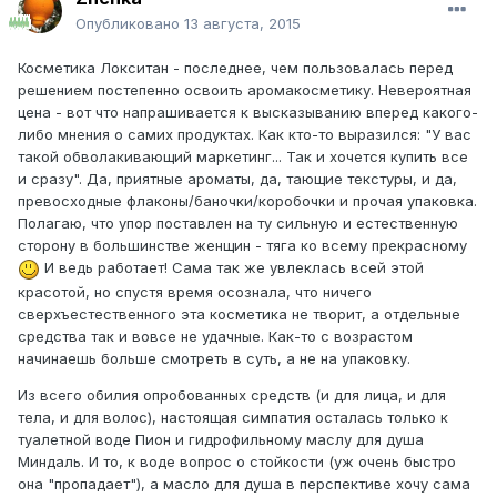
Опубликовано
13 августа, 2015
Косметика Локситан - последнее, чем пользовалась перед
решением постепенно освоить аромакосметику. Невероятная
цена - вот что напрашивается к высказыванию вперед какого-
либо мнения о самих продуктах. Как кто-то выразился: "У вас
такой обволакивающий маркетинг... Так и хочется купить все
и сразу". Да, приятные ароматы, да, тающие текстуры, и да,
превосходные флаконы/баночки/коробочки и прочая упаковка.
Полагаю, что упор поставлен на ту сильную и естественную
сторону в большинстве женщин - тяга ко всему прекрасному
И ведь работает! Сама так же увлеклась всей этой
красотой, но спустя время осознала, что ничего
сверхъестественного эта косметика не творит, а отдельные
средства так и вовсе не удачные. Как-то с возрастом
начинаешь больше смотреть в суть, а не на упаковку.
Из всего обилия опробованных средств (и для лица, и для
тела, и для волос), настоящая симпатия осталась только к
туалетной воде Пион и гидрофильному маслу для душа
Миндаль. И то, к воде вопрос о стойкости (уж очень быстро
она "пропадает"), а масло для душа в перспективе хочу сама