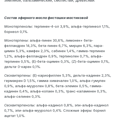
земляной, бальзамический, смолистый, древесный.
Состав эфирного масла фисташки мастиковой
Монотерпенолы:
терпинен-4-ол 3,9%, альфа-терпинеол 1,1%,
борнеол 0,1%.
Монотерпены
: альфа-пинен 30,6%, лимонен+ бета-
фелландрен 14,3%, бета-пинен 6,7%, мирцен 6,3%, пара-
цимен 5,3%, камфен 2,3%, сабинен 1,4%, гамма-терпинен
1,2%, альфа-фелландрен 0,9%, терпинолен 0,7%, альфа-
терпинен 0,5%, (Е)-бета-оцимен 0,3%, (Z)-бета-оцимен 0,1%,
дельта-3-карен 0,1%.
Сесквитерпены:
(Е)-кариофиллен 5,3%, дельта-кадинен 2,3%,
гермакрен D 1,5%, гамма-химачален 1,0%, альфа-гумулен
0,9%, альфа-мууролен 0,8%, бета-элемен 0,5%, гамма-
кадинен 0,4%, альфа-копаен 0,3%, транс-каламенен 0,3%,
альфа-селинен 0,3%.
Сесквитерпенолы:
альфа-кадинол 0,8%, эпи-альфа-кадинол
0,7%, эпи-альфа-мууролол 0,4%. Сложные эфиры: борнил
ацетат 1,0%.