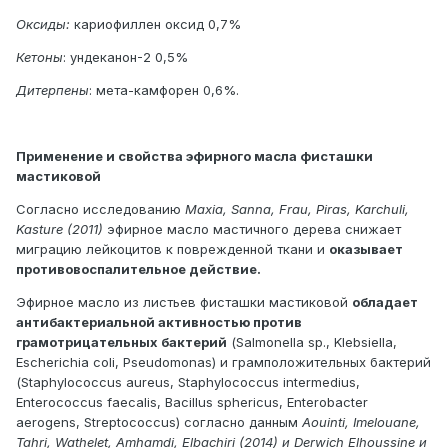
Оксиды:
кариофиллен оксид 0,7%
Кетоны
: ундеканон-2 0,5%
Дитерпены
: мета-камфорен 0,6%.
Применение и свойства эфирного масла фисташки
мастиковой
Согласно исследованию
Maxia, Sanna, Frau, Piras, Karchuli,
Kasture (2011)
эфирное масло мастичного дерева снижает
миграцию лейкоцитов к поврежденной ткани и
оказывает
противовоспалительное действие.
Эфирное масло из листьев фисташки мастиковой
обладает
антибактериальной активностью против
грамотрицательных бактерий
(Salmonella sp., Klebsiella,
Escherichia coli, Pseudomonas) и грамположительных бактерий
(Staphylococcus aureus, Staphylococcus intermedius,
Enterococcus faecalis, Bacillus sphericus, Enterobacter
aerogens, Streptococcus) согласно данным
Aouinti, Imelouane,
Tahri, Wathelet, Amhamdi, Elbachiri (2014) и Derwich Elhoussine и