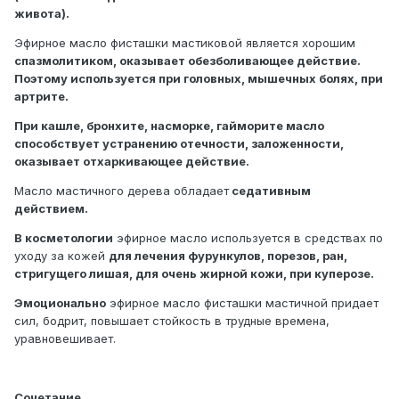
живота).
Эфирное масло фисташки мастиковой является хорошим
спазмолитиком, оказывает обезболивающее действие.
Поэтому используется при головных, мышечных болях, при
артрите.
При кашле, бронхите, насморке, гайморите масло
способствует устранению отечности, заложенности,
оказывает отхаркивающее действие.
Масло мастичного дерева обладает
седативным
действием.
В косметологии
эфирное масло используется в средствах по
уходу за кожей
для лечения фурункулов, порезов, ран,
стригущего лишая, для очень жирной кожи, при куперозе.
Эмоционально
эфирное масло фисташки мастичной придает
сил, бодрит, повышает стойкость в трудные времена,
уравновешивает.
Сочетание