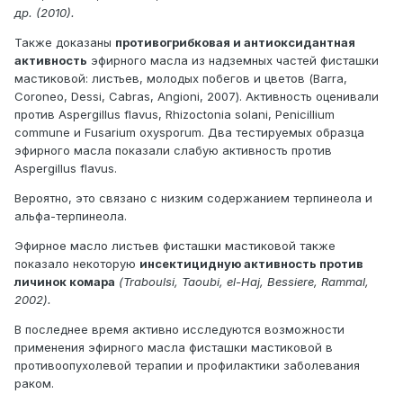
др. (2010).
Также доказаны
противогрибковая и антиоксидантная
активность
эфирного масла из надземных частей фисташки
мастиковой: листьев, молодых побегов и цветов (Barra,
Coroneo, Dessi, Cabras, Angioni, 2007). Активность оценивали
против Aspergillus flavus, Rhizoctonia solani, Penicillium
commune и Fusarium oxysporum. Два тестируемых образца
эфирного масла показали слабую активность против
Aspergillus flavus.
Вероятно, это связано с низким содержанием терпинеола и
альфа-терпинеола.
Эфирное масло листьев фисташки мастиковой также
показало некоторую
инсектицидную активность против
личинок комара
(Traboulsi, Taoubi, el-Haj, Bessiere, Rammal,
2002).
В последнее время активно исследуются возможности
применения эфирного масла фисташки мастиковой в
противоопухолевой терапии и профилактики заболевания
раком.