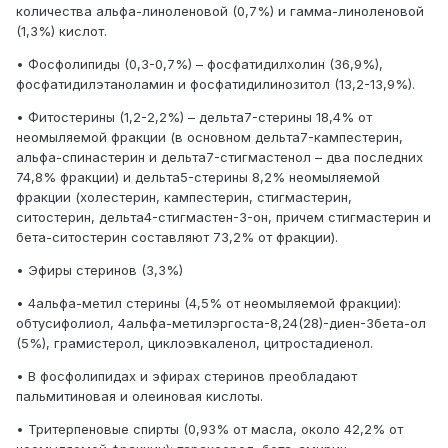
количества альфа-линоленовой (0,7%) и гамма-линоленовой
(1,3%) кислот.
• Фосфолипиды (0,3-0,7%) – фосфатидилхолин (36,9%),
фосфатидилэтаноламин и фосфатидилинозитол (13,2-13,9%).
• Фитостерины (1,2-2,2%) – дельта7-стерины 18,4% от
неомыляемой фракции (в основном дельта7-кампестерин,
альфа-спинастерин и дельта7-стигмастенол – два последних
74,8% фракции) и дельта5-стерины 8,2% неомыляемой
фракции (холестерин, кампестерин, стигмастерин,
ситостерин, дельта4-стигмастен-3-он, причем стигмастерин и
бета-ситостерин составляют 73,2% от фракции).
• Эфиры стеринов (3,3%)
• 4альфа-метил стерины (4,5% от неомыляемой фракции):
обтусифолиол, 4альфа-метилэргоста-8,24(28)-диен-3бета-ол
(5%), грамистерол, циклоэвкаленол, цитростадиенол.
• В фосфолипидах и эфирах стеринов преобладают
пальмитиновая и олеиновая кислоты.
• Тритерпеновые спирты (0,93% от масла, около 42,2% от