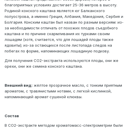
благоприятных условиях достигает 25-36 метров в высоту.
Родиной конского каштана является юг Балканского
полуострова, а именно Греция, Албания, Македония, Сербия и
Болгария. Конским каштан был назван по разным версиям: из-
за необходимости отличать от похожих плодов съедобного
каштана и по причине скармливания их турками своим
лошадям (хотя, считается, что для лошадей плоды также
ядовиты); из-за остающихся после листопада следов на
побегах по форме, напоминающих лошадиную подкову.
Для получения СО2-экстракта используются плоды, они же
орехи, они же семена конского каштана.
Внешний вид:
жёлтое прозрачное масло, с тонким приятным
ароматом, с травянистыми нотами, с легкой кислинкой,
напоминающей аромат сушеной клюквы.
Состав
В СО2-экстракте методом хроматомасс-спектрометрии были