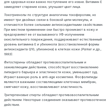
для здоровья кожи важно поступление его извне. Витамин Е
замедляет старение кожи, улучшает цвет лица.
Токотриенолы
по структуре аналогичны токоферолам, но
имеют три двойных связи в боковой цепи молекулы, и
отличаются более сильными антиоксидантными свойствами.
При местном применении они быстро проникают в кожу и
предохраняют ее от вызыванного УФ-излучением
окислительного повреждения, поддерживают естественный
уровень витамина Е и убихинола (восстановленной формы
антиоксиданта Q10, убихинона) в клетках кожи
(Parker и др.,
1993)
.
Фитостерины
обладают противовоспалительным и
заживляющим действием, способствует восстановлению
липидного барьера и эластичности кожи, уменьшают зуд.
Играют важную роль в anti-age косметике. Фосфолипиды
являются важными составляющими клеточных мембран,
смягчают кожу, восстанавливают эластичность.
Тритерпеновые спирты
обладают противовоспалительным
действием. Некоторые соединения оказывают противоотечное
действие.