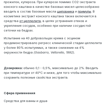
прожилок, купероза. При куперозе помимо СО2-экстракта
конского каштана в качестве базовых масел целесообразно
вводить в состав базовые масла
шиповника
и
примулы
. В
косметике экстракт конского каштана также включается в
средства
от целлюлита
, в целях устранения отеков и
укрепления сосудов, особенно при наличии сосудистой
сеточки на бедрах.
Испытание на 40 добровольцах крема с эсцином
продемонстрировало регресс клинической стадии целлюлита
у более 80% испытуемых, а также снижение на 4%
окружности бедра
(Gasbarro, Vettorello, 1992).
Дозировка:
обычно 0,1 - 0,5%, максимально до 2%. Вводить
при температуре от 40°С и ниже, для того чтобы максимально
сохранить полезные свойства экстракта.
Сфера применения
Средства для ванны и душа