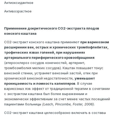
Антиоксидантное
Антивозрастное
Применение докритического СО2-экстракта плодов
конского каштана
СО2-экстракт конского каштана применяют
при варикозном
расширении вен, острых и хронических тромбофлебитах,
трофических язвах голеней, при нарушениях
артериального периферического кровообращения
(атеросклероз сосудов конечностей, артериит,
тромбоэмболия мелких сосудов). Каштан повышает тонус
венозной стенки, устраняет венозный застой, отек при
хронической венозной недостаточности,
уменьшает
проницаемость и ломкость капилляров
. В случае
варикозных язв эффект от традиционной терапии в сочетании
с экстрактом каштана был более выраженным и
экономически эффективным за счет менее частых посещений
пациентами больницы
(Leach, Pincombe, Foster, 2006)
.
СО2-экстракт каштана целесообразно включать в составы