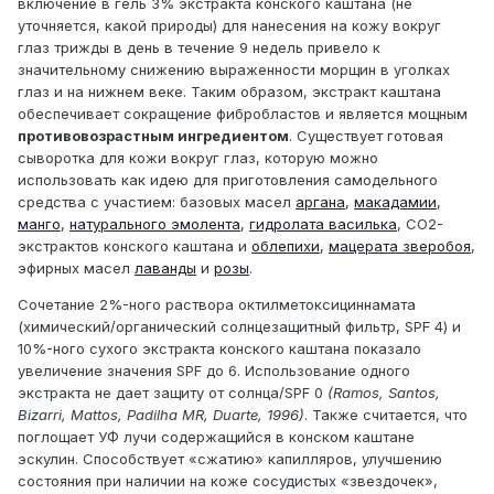
включение в гель 3% экстракта конского каштана (не
уточняется, какой природы) для нанесения на кожу вокруг
глаз трижды в день в течение 9 недель привело к
значительному снижению выраженности морщин в уголках
глаз и на нижнем веке. Таким образом, экстракт каштана
обеспечивает сокращение фибробластов и является мощным
противовозрастным ингредиентом
. Существует готовая
сыворотка для кожи вокруг глаз, которую можно
использовать как идею для приготовления самодельного
средства с участием: базовых масел
аргана
,
макадамии
,
манго
,
натурального эмолента
,
гидролата василька
, СО2-
экстрактов конского каштана и
облепихи
,
мацерата зверобоя
,
эфирных масел
лаванды
и
розы
.
Сочетание 2%-ного раствора октилметоксициннамата
(химический/органический солнцезащитный фильтр, SPF 4) и
10%-ного сухого экстракта конского каштана показало
увеличение значения SPF до 6. Использование одного
экстракта не дает защиту от солнца/SPF 0
(Ramos, Santos,
Bizarri, Mattos, Padilha MR, Duarte, 1996)
. Также считается, что
поглощает УФ лучи содержащийся в конском каштане
эскулин. Способствует «сжатию» капилляров, улучшению
состояния при наличии на коже сосудистых «звездочек»,