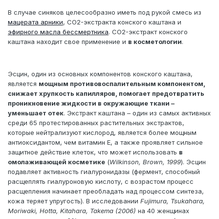
В случае синяков целесообразно иметь под рукой смесь из
мацерата арники
, СО2-экстракта конского каштана и
эфирного масла бессмертника
. СО2-экстракт конского
каштана находит свое применение и
в косметологии
.
Эсцин, один из основных компонентов конского каштана,
является
мощным противовоспалительным компонентом,
снижает хрупкость капилляров, помогает предотвратить
проникновение жидкости в окружающие ткани –
уменьшает отек
. Экстракт каштана – один из самых активных
среди 65 протестированных растительных экстрактов,
которые нейтрализуют кислород, является более мощным
антиоксидантом, чем витамин Е, а также проявляет сильное
защитное действие клеток, что может использовать
в
омолаживающей косметике
(
Wilkinson, Brown, 1999
). Эсцин
подавляет активность гиалуронидазы (фермент, способный
расщеплять гиалуроновую кислоту, с возрастом процесс
расщепления начинает преобладать над процессом синтеза,
кожа теряет упругость). В исследовании
Fujimura, Tsukahara,
Moriwaki, Hotta, Kitahara, Takema (2006)
на 40 женщинах