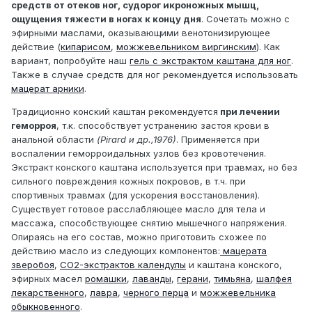
средств от отеков ног, судорог икроножных мышц,
ощущения тяжести в ногах к концу дня
. Сочетать можно с
эфирными маслами, оказывающими венотонизирующее
действие (
кипарисом
,
можжевельником виргинским
). Как
вариант, попробуйте наш
гель с экстрактом каштана для ног
.
Также в случае средств для ног рекомендуется использовать
мацерат арники
.
Традиционно конский каштан рекомендуется
при лечении
геморроя
, т.к. способствует устранению застоя крови в
анальной области
(Pirard и др.,1976)
. Применяется при
воспалении геморроидальных узлов без кровотечения.
Экстракт конского каштана используется при травмах, но без
сильного повреждения кожных покровов, в т.ч. при
спортивных травмах (для ускорения восстановления).
Существует готовое расслабляющее масло для тела и
массажа, способствующее снятию мышечного напряжения.
Опираясь на его состав, можно приготовить схожее по
действию масло из следующих компонентов:
мацерата
зверобоя
,
СО2-экстрактов календулы
и каштана конского,
эфирных масел
ромашки
,
лаванды
,
герани
,
тимьяна
,
шалфея
лекарственного
,
лавра
,
черного перца
и
можжевельника
обыкновенного
.