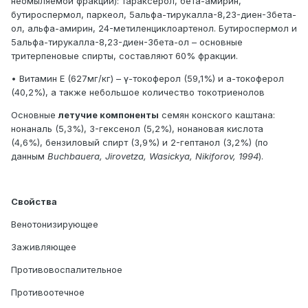
неомыляемой фракции): тараксерол, бета-амирин,
бутироспермол, паркеол, 5aльфа-тирукалла-8,23-диен-3бета-
ол, альфа-амирин, 24-метиленциклоартенол. Бутироспермол и
5aльфа-тирукалла-8,23-диен-3бета-ол – основные
тритерпеновые спирты, составляют 60% фракции.
• Витамин Е (627мг/кг) – γ-токоферол (59,1%) и a-токоферол
(40,2%), а также небольшое количество токотриенолов
Основные
летучие компоненты
семян конского каштана:
нонаналь (5,3%), 3-гексенол (5,2%), нонановая кислота
(4,6%), бензиловый спирт (3,9%) и 2-гептанол (3,2%) (по
данным
Buchbauera, Jirovetza, Wasickya, Nikiforov, 1994
).
Свойства
Венотонизирующее
Заживляющее
Противовоспалительное
Противоотечное