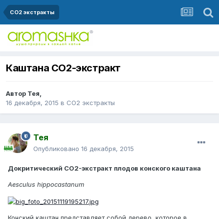
СО2 экстракты
Каштана СО2-экстракт
Автор
Тея
,
16 декабря, 2015
в
СО2 экстракты
Тея
Опубликовано
16 декабря, 2015
Докритический СО2-экстракт плодов конского каштана
Aesculus hippocastanum
Конский каштан представляет собой дерево, которое в