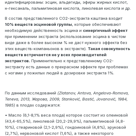
идентифицированы: эсцин, альдегиды, эфиры жирных кислот,
н-гексаналь, пальмитиновая кислота, линолевая кислота и др.
В состав представленного СО2-экстракта каштана входит
10% веществ эсциновой группы
, которые обеспечивают
необходимую действенность эсцина и
синергичный эффект
при применении экстракта (использование эсцина в чистом
виде даже в более высоком % не даст нужного эффекта без
этих веществ-компаньонов в экстракте).
Такая совокупность
веществ встречается не у всех производителей
экстрактов.
Применительно к представленному СО2-
экстракту есть данные о прекрасном эффекте при проблемах
с ногами у пожилых людей в дозировке экстракта 1%.
По данным исследований
(Zlatanov, Antova, Angelova-Romova,
Teneva, 2013, Жарова, 2009, Stanković, Bastić, Jovanović, 1984,
1985)
в плодах содержатся:
• Масло (6,1-8,1% веса плода) которое состоит из олеиновой
(43,4-65,5%), линолевой (20,2-29,9%), пальмитиновой (4,8-
10%), стеариновой (2,1-2,9%), гондоиновой (4,8%), эруковой
(2,7%), нервоновой кислот (1,6%), а также некоторого