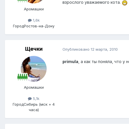
взрослого уважаемого кота.
Аромашки
1,6k
Город
Ростов-на-Дону
Щечки
Опубликовано
12 марта, 2010
primula
, а как ты поняла, что 
Аромашки
5,1k
Город
Сибирь (мск + 4
часа)