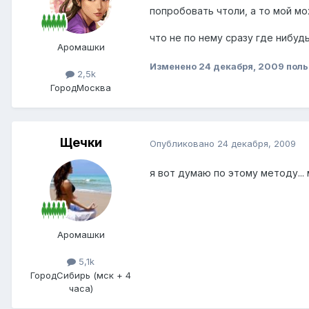
попробовать чтоли, а то мой м
что не по нему сразу где нибуд
Аромашки
Изменено
24 декабря, 2009
поль
2,5k
Город
Москва
Щечки
Опубликовано
24 декабря, 2009
я вот думаю по этому методу..
Аромашки
5,1k
Город
Сибирь (мск + 4
часа)