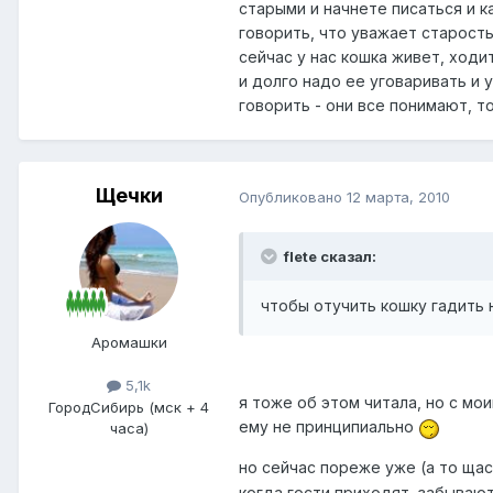
старыми и начнете писаться и ка
говорить, что уважает старость
сейчас у нас кошка живет, ходи
и долго надо ее уговаривать и у
говорить - они все понимают, то
Щечки
Опубликовано
12 марта, 2010
flete сказал:
чтобы отучить кошку гадить 
Аромашки
5,1k
я тоже об этом читала, но с мои
Город
Сибирь (мск + 4
ему не принципиально
часа)
но сейчас пореже уже (а то щас
когда гости приходят, забываю