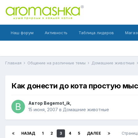
Наш форум
Активность
Таблица лидеров
Магаз
Главная
Общение на различные темы
Домашние животные
Как донести до кота простую мы
Автор
Begemot_ik
,
15 июня, 2007
в
Домашние животные
НАЗАД
1
2
3
4
5
ДАЛЕЕ
Страница