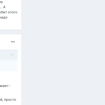
ла
.. А
юбит этого
 надо
акает -
ой, просто