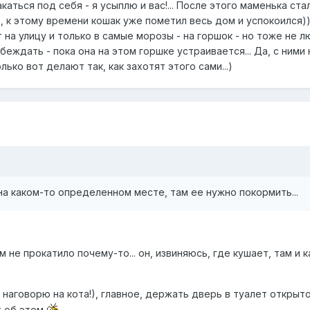
каться под себя - я усыплю и вас!... После этого маменька ста
, к этому времени кошак уже пометил весь дом и успокоился)).
т на улицу и только в самые морозы - на горшок - но тоже не л
беждать - пока она на этом горшке устраивается... Да, с ними
лько вот делают так, как захотят этого сами...)
на каком-то определенном месте, там ее нужно покормить...
м не прокатило почему-то... он, извиняюсь, где кушает, там и к
 наговорю на кота!), главное, держать дверь в туалет открыт
т об этом