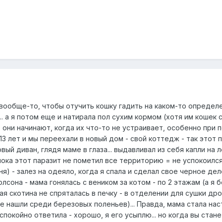
ки, вообще-то, чтобы отучить кошку гадить на каком-то опреде
.. а я потом еще и натирала пол сухим кормом (хотя им кошек с
 они начинают, когда их что-то не устраивает, особенно при п
13 лет и мы переехали в новый дом - свой коттедж - так этот 
новый диван, глядя маме в глаза... выдавливал из себя капли на 
 пока этот паразит не пометил все территорию = не успокоился
я) - залез на одеяло, когда я спала и сделал свое черное дел
рлсона - мама гонялась с веником за котом - по 2 этажам (а я 
я скотина не спряталась в печку - в отделении для сушки дров
е нашли среди березовых поленьев)... Правда, мама стала нас
 спокойно ответила - хорошо, я его усыплю... но когда вы стан