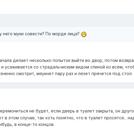
о у него муки совести? По морде лица?
ачала делает несколько попыток выйти во двор, потом возвр
 и усаживается со страдальчиским видом спиной ко всем, что
зненно смотрит, мяукнет пару раз и лезет прячется под стол.
еремониться не будет, если дверь в туалет закрыта, он друг
т в этом случае, так хоть понятно, что в туалет просятся... н
ибудь, в конце-то концов.