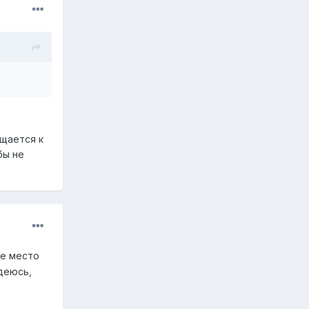
ащается к
бы не
ое место
адеюсь,