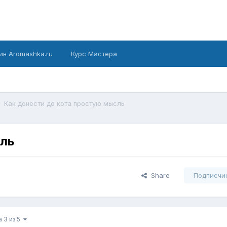
ин Aromashka.ru
Курс Мастера
Как донести до кота простую мысль
сль
Share
Подписчи
 3 из 5