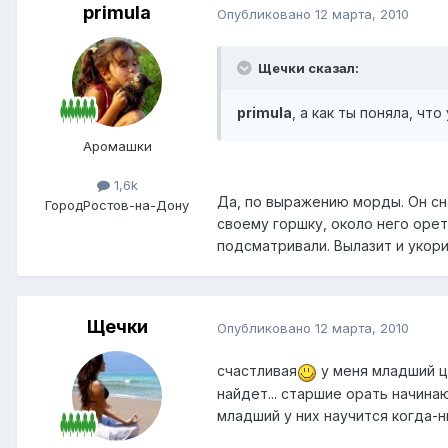
primula
Опубликовано
12 марта, 2010
Щечки сказал:
primula
, а как ты поняла, чт
Аромашки
1,6k
Да, по выражению морды. Он сн
Город
Ростов-на-Дону
своему горшку, около него орет
подсматривали. Вылазит и укори
Щечки
Опубликовано
12 марта, 2010
счастливая
у меня младший ц
найдет... старшие орать начинаю
младший у них научится когда-н