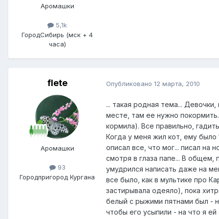
Аромашки
5,1k
Город
Сибирь (мск + 4
часа)
flete
Опубликовано
12 марта, 2010
... такая родная тема... Девоч
месте, там ее нужно покормить.
кормила). Все правильно, гадить
Когда у меня жил кот, ему было 
описал все, что мог... писал на 
Аромашки
смотря в глаза папе... В общем,
93
умудрился написать даже на мен
Город
пригород Кургана
все было, как в мультике про Ка
застирывала одеяло), пока хитра
белый с рыжими пятнами был - н
чтобы его усыпили - на что я ей