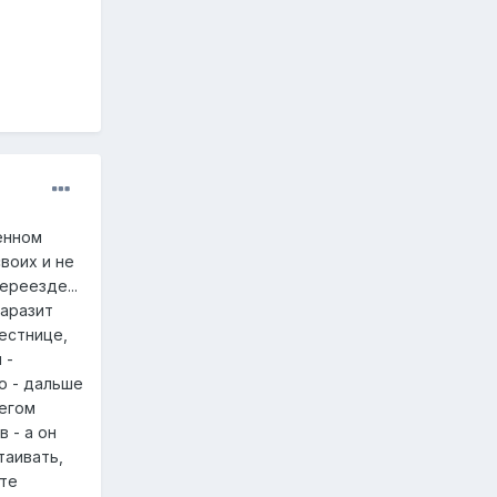
ленном
воих и не
ереезде...
паразит
лестнице,
 -
о - дальше
бегом
 - а он
таивать,
ете