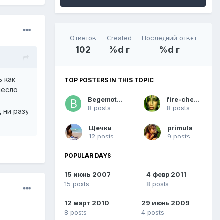
Ответов
Created
Последний ответ
102
%d г
%d г
 как
TOP POSTERS IN THIS TOPIC
несло
Begemot_ik
fire-cherry
8 posts
8 posts
 ни разу
Щечки
primula
12 posts
9 posts
POPULAR DAYS
15 июнь 2007
4 февр 2011
15 posts
8 posts
12 март 2010
29 июнь 2009
8 posts
4 posts