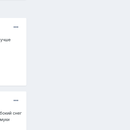
лучше
убокий снег
 муки