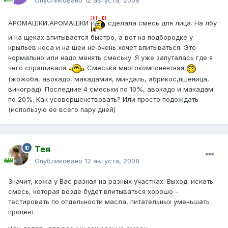
Опубликовано
12 августа, 2008
АРОМАШКИ,АРОМАШКИ
сделала смесь для лица. На лбу
и на щеках впитывается быстро, а вот на подбородке у
крыльев носа и на шеи не очень хочет впитываться. Это
нормально или надо менять смеську. Я уже запуталась где я
чего спрашивала
Смеська многокомпонентная
(жожоба, авокадо, макадамия, миндаль, абрикос,пшеница,
виноград). Последние 4 смеськи по 10%, авокадо и макадам
по 20%. Как усовершенствовать? Или просто подождать
(использую ее всего пару дней)
Тея
Опубликовано
12 августа, 2008
Значит, кожа у Вас разная на разных участках. Выход: искать
смесь, которая везде будет впитываться хорошо -
тестировать по отдельности масла, питательных уменьшать
процент.