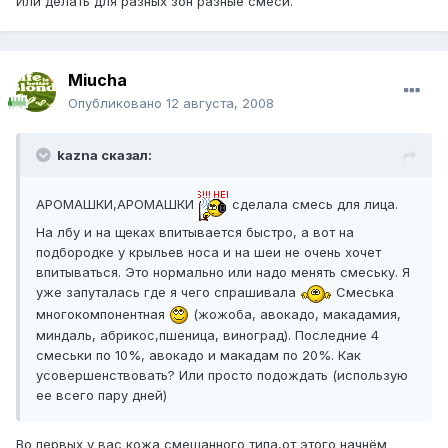
Или делать для разных зон разные смеси.
Miucha
Опубликовано
12 августа, 2008
kazna сказал:
АРОМАШКИ,АРОМАШКИ
сделала смесь для лица.
На лбу и на щеках впитывается быстро, а вот на
подбородке у крыльев носа и на шеи не очень хочет
впитываться. Это нормально или надо менять смеську. Я
уже запуталась где я чего спрашивала
Смеська
многокомпонентная
(жожоба, авокадо, макадамия,
миндаль, абрикос,пшеница, виноград). Последние 4
смеськи по 10%, авокадо и макадам по 20%. Как
усовершенствовать? Или просто подождать (использую
ее всего пару дней)
Во первых у вас кожа смешанного типа,от этого начнём