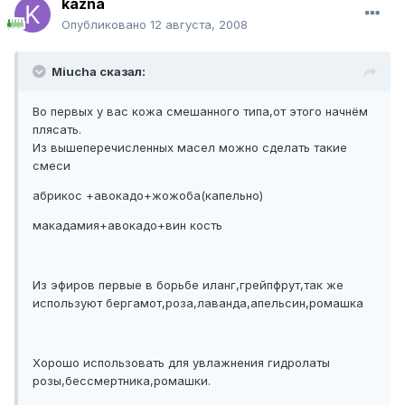
kazna
Опубликовано
12 августа, 2008
Miucha сказал:
Во первых у вас кожа смешанного типа,от этого начнём
плясать.
Из вышеперечисленных масел можно сделать такие
смеси
абрикос +авокадо+жожоба(капельно)
макадамия+авокадо+вин кость
Из эфиров первые в борьбе иланг,грейпфрут,так же
используют бергамот,роза,лаванда,апельсин,ромашка
Хорошо использовать для увлажнения гидролаты
розы,бессмертника,ромашки.