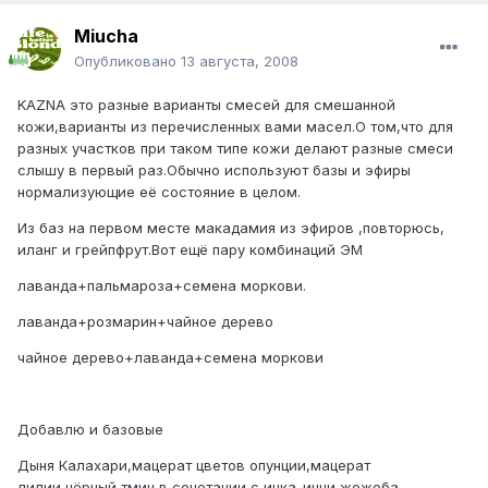
Miucha
Опубликовано
13 августа, 2008
KAZNA это разные варианты смесей для смешанной
кожи,варианты из перечисленных вами масел.О том,что для
разных участков при таком типе кожи делают разные смеси
слышу в первый раз.Обычно используют базы и эфиры
нормализующие её состояние в целом.
Из баз на первом месте макадамия из эфиров ,повторюсь,
иланг и грейпфрут.Вот ещё пару комбинаций ЭМ
лаванда+пальмароза+семена моркови.
лаванда+розмарин+чайное дерево
чайное дерево+лаванда+семена моркови
Добавлю и базовые
Дыня Калахари,мацерат цветов опунции,мацерат
лилии,чёрный тмин в сочетании с инка-инчи,жожоба.