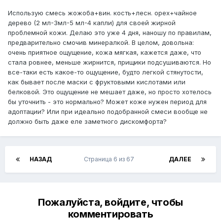
Использую смесь жожоба+вин. кость+лесн. орех+чайное
дерево (2 мл-3мл-5 мл-4 капли) для своей жирной
проблемной кожи. Делаю это уже 4 дня, наношу по правилам,
предварительно смочив минералкой. В целом, довольна:
очень приятное ощущение, кожа мягкая, кажется даже, что
стала ровнее, меньше жирнится, прищики подсушиваются. Но
все-таки есть какое-то ощущение, будто легкой стянутости,
как бывает после маски с фруктовыми кислотами или
белковой. Это ощущение не мешает даже, но просто хотелось
бы уточнить - это нормально? Может коже нужен период для
адоптации? Или при идеально подобранной смеси вообще не
должно быть даже еле заметного дискомфорта?
НАЗАД
Страница 6 из 67
ДАЛЕЕ
Пожалуйста, войдите, чтобы
комментировать