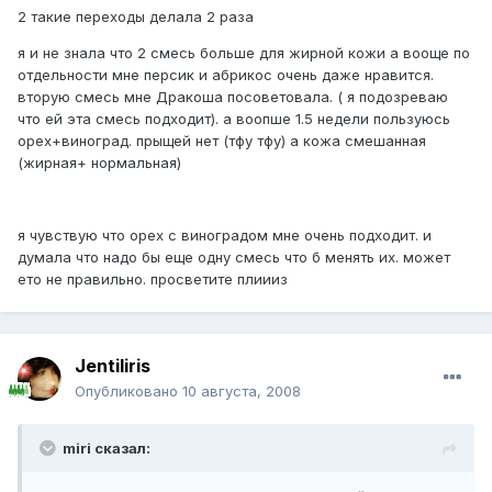
2 такие переходы делала 2 раза
я и не знала что 2 смесь больше для жирной кожи а воoще по
отдельности мне персик и абрикос очень даже нравится.
вторую смесь мне Дракоша посоветовала. ( я подозреваю
что ей эта смесь подходит). а воопше 1.5 недели пользуюсь
орех+виноград. прыщей нет (тфу тфу) а кожа смешанная
(жирная+ нормальная)
я чувствую что орех с виноградом мне очень подходит. и
думала что надо бы еще одну смесь что б менять их. может
ето не правильно. просветите плиииз
Jentiliris
Опубликовано
10 августа, 2008
miri сказал: