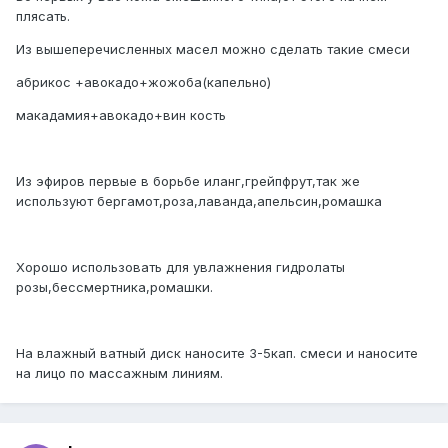
плясать.
Из вышеперечисленных масел можно сделать такие смеси
абрикос +авокадо+жожоба(капельно)
макадамия+авокадо+вин кость
Из эфиров первые в борьбе иланг,грейпфрут,так же
используют бергамот,роза,лаванда,апельсин,ромашка
Хорошо использовать для увлажнения гидролаты
розы,бессмертника,ромашки.
На влажный ватный диск наносите 3-5кап. смеси и наносите
на лицо по массажным линиям.