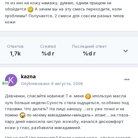
то из них на кожу намажу, думаю, одним прыщом не
обойдется
А зачем вы на эту смесь переходите, коли
проблемы? Получается, 2 смеси для совсем разных типов
кожи
Ответов
Created
Последний ответ
1,7k
%d г
%d г
kazna
Опубликовано
9 августа, 2008
Девченки, спасайте новичка! Т.е. меня
ипользую масла
чуть больше недели.Сухость стала ощущаться, особенно под
глазами. Что делать? На лицо наношу ....ого уже точно и не
помню
по-моему макадамии+миндаль+ иланг.....на глаза-
пару дней наносила чистую жожобу, начался дискомфорт
кожи у глаз, разбавила макадамией.
Что не так? Что поменять? Какая у меня кожа- стыдно сказать,