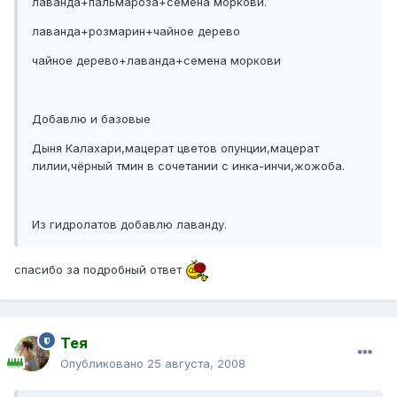
лаванда+пальмароза+семена моркови.
лаванда+розмарин+чайное дерево
чайное дерево+лаванда+семена моркови
Добавлю и базовые
Дыня Калахари,мацерат цветов опунции,мацерат
лилии,чёрный тмин в сочетании с инка-инчи,жожоба.
Из гидролатов добавлю лаванду.
спасибо за подробный ответ
Тея
Опубликовано
25 августа, 2008