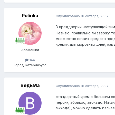
Polinka
Опубликовано
18 октября, 2007
В преддверии наступающей зим
Незнаю, правильно ли завожу те
множество всяких средств пред
кремик для морозных дней, как
Аромашки
144
Город
Екатеринбург
ВедъМа
Опубликовано
18 октября, 2007
стандартный крем с большим со
персик, абрикос, авокадо. Ника
выхода), можно сделать бальза