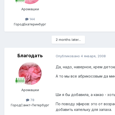
Аромашки
144
Город
Екатеринбург
2 months later...
Благодать
Опубликовано
4 января, 2008
Да, надо, наверное, крем детски
А то мы все абрикосовым да ми
Аромашки
Ши я бы добавила, а какао - хот
78
По поводу эфиров: это от возра
Город
Санкт-Петербург
добавить капельку для запаха.