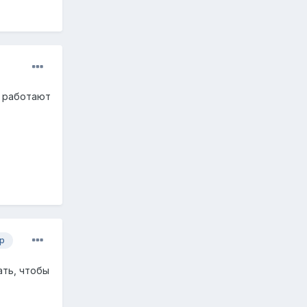
е работают
р
ать, чтобы