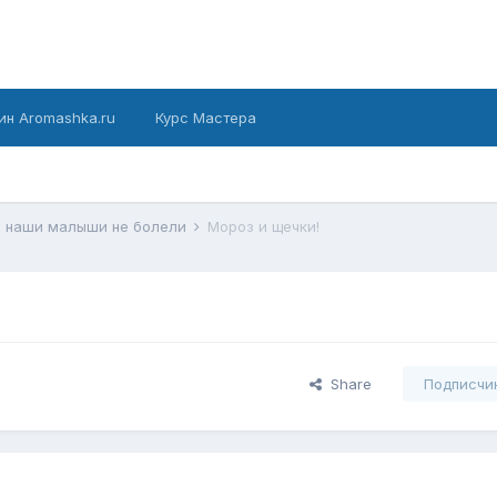
ин Aromashka.ru
Курс Мастера
ы наши малыши не болели
Мороз и щечки!
Share
Подписчи