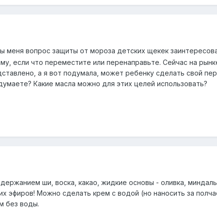
ы меня вопрос защиты от мороза детских щекек заинтересов
му, если что переместите или перенаправьте. Сейчас на рынк
ставлено, а я вот подумала, может ребенку сделать свой пе
 думаете? Какие масла можно для этих целей использовать?
держанием ши, воска, какао, жидкие основы - оливка, миндаль
ких эфиров! Можно сделать крем с водой (но наносить за полча
м без воды.