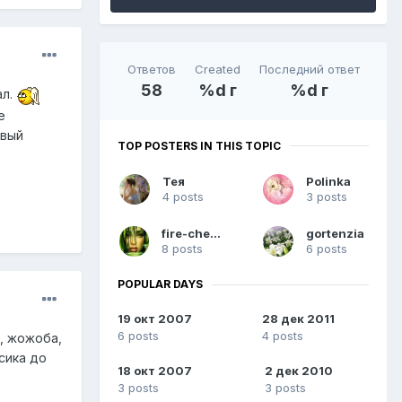
Ответов
Created
Последний ответ
58
%d г
%d г
ал.
е
рвый
TOP POSTERS IN THIS TOPIC
Тея
Polinka
4 posts
3 posts
fire-cherry
gortenzia
8 posts
6 posts
POPULAR DAYS
19 окт 2007
28 дек 2011
6 posts
4 posts
, жожоба,
сика до
18 окт 2007
2 дек 2010
3 posts
3 posts