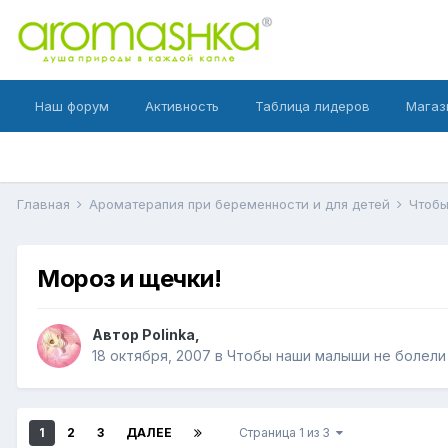
Наш форум
Активность
Таблица лидеров
Магаз
Главная
Ароматерапия при беременности и для детей
Чтоб
Мороз и щечки!
Автор
Polinka
,
18 октября, 2007
в
Чтобы наши малыши не болели
1
2
3
ДАЛЕЕ
Страница 1 из 3