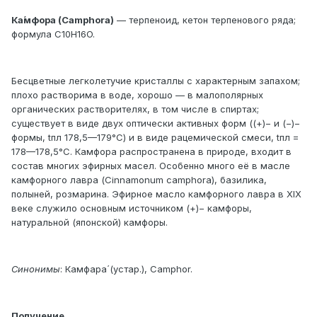
Ка́мфора (Camphora)
— терпеноид, кетон терпенового ряда;
формула C10H16O.
Бесцветные легколетучие кристаллы с характерным запахом;
плохо растворима в воде, хорошо — в малополярных
органических растворителях, в том числе в спиртах;
существует в виде двух оптически активных форм ((+)− и (−)−
формы, tпл 178,5—179°C) и в виде рацемической смеси, tпл =
178—178,5°С. Камфора распространена в природе, входит в
состав многих эфирных масел. Особенно много её в масле
камфорного лавра (Cinnamonum camphora), базилика,
полыней, розмарина. Эфирное масло камфорного лавра в ХIХ
веке служило основным источником (+)− камфоры,
натуральной (японской) камфоры.
Синонимы
: Камфара́ (устар.), Camphor.
Получение