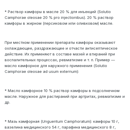
* Раствор камфоры в масле 20 % для инъекций (Solutio
Camphorae oleosae 20 % pro injectionibus). 20 % раствор
камфоры в жирном (персиковом или оливковом) масле.
При местном применении препараты камфоры оказывают
охлаждающее, раздражающее и отчасти антисептическое
действие. Их применяют в составе мазей и втираний при
воспалительных процессах, ревматизме и т. п. Пример —
масло камфорное для наружного применения (Solutio
Camphorae oleosae аd usum externum):
* Масло камфорное 10 % раствор камфоры в подсолнечном
масле. Наружное для растираний при артритах, ревматизме и
др.
* Мазь камфорная (Unguentum Camphoratum): камфоры 10 г,
вазелина медицинского 54 г, парафина медицинского 8 г,