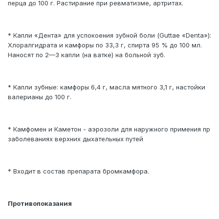
перца до 100 г. Растирание при ревматизме, артритах.
* Капли «Дента» для успокоения зубной боли (Guttae «Denta»):
Хлоралгидрата и камфоры по 33,3 г, спирта 95 % до 100 мл.
Наносят по 2—3 капли (на ватке) на больной зуб.
* Капли зубные: камфоры 6,4 г, масла мятного 3,1 г, настойки
валерианы до 100 г.
* Камфомен и Каметон - аэрозоли для наружного примения пр
заболеваниях верхних дыхательных путей
* Входит в состав препарата бромкамфора.
Противопоказания