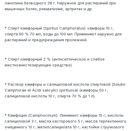
ланолина безводного 28 г. Наружное для растираний при
мышечных болях, ревматизме, артритах и др.
* Спирт камфорный (Spiritus Camphoratus): камфоры 10 г,
спирта 90 % 70 мл, воды до 100 мл. Применяют наружно для
растираний и предупреждения пролежней.
* Спирт камфорный 2 % (антисептическое и слабое
местноанестезирующее средство).
* Раствор камфоры и салициловой кислоты спиртовой (Solutio
Camphorae et Acidi salicylici spirituosa) (камфоры 50 г,
салициловой кислоты 10 г, спирта 70 % до 1 л).
* Камфоцин (Сamphocinum). Линимент: камфоры 15 г, кислоты
салициловой 3 г, масла касторового 5 г, масла терпентинного
очищенного 10 г, метилсалицилата 10 г, настойки стручкового