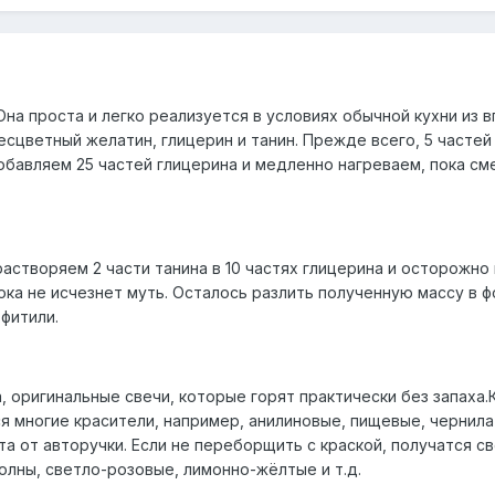
Она проста и легко реализуется в условиях обычной кухни из 
сцветный желатин, глицерин и танин. Прежде всего, 5 частей
обавляем 25 частей глицерина и медленно нагреваем, пока см
астворяем 2 части танина в 10 частях глицерина и осторожно
ока не исчезнет муть. Осталось разлить полученную массу в 
фитили.
, оригинальные свечи, которые горят практически без запаха.К
 многие красители, например, анилиновые, пищевые, чернила
а от авторучки. Если не переборщить с краской, получатся св
олны, светло-розовые, лимонно-жёлтые и т.д.