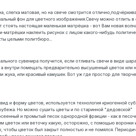
а, слегка матовая, но на свече смотрится отлично,подчёркив
нальный фон для цветного изображения.Свечу можно отлить в
т стоять настоящая маленькая матрёшка - вот Вам новая волн
чи-матрёшки наклеить рисунок с лицом какого-нибудь политич
кты целыми политбюро...
ального сувенира получится, если отливать свечи в виде шар
 а внутри помещать предварительно высушенный цветок или
ли жука, или красивый камушек. Вот уж где простор для творч
вид и форму цветов, используется технология криогенной суб
 рубежа. Но можно сушить цветы и по старинной "дедовской"
осеенный и промытый песок однородной фракции - как в песоч
им цветок или веточку какую, осторожно, с помощью воронки 
к, чтобы цветок был закрыт полностью и не помялся. Периоди