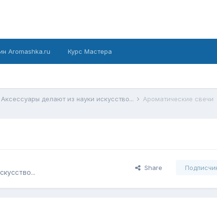
ин Aromashka.ru
Курс Мастера
Аксессуары делают из науки искусство...
Ароматические свечи
Share
Подписчи
кусство...