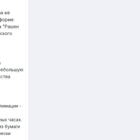
ая её
 форме
а "Рашен
еского
а
 небольшую
ества
лимации -
ных часах.
из бумаги
чески