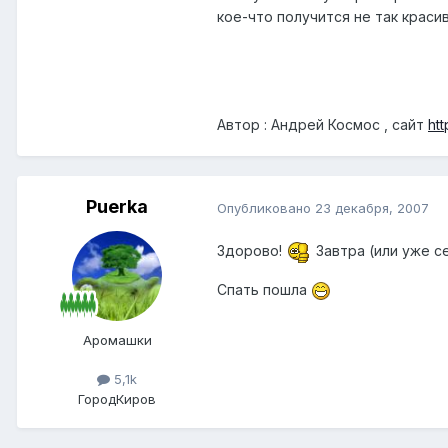
кое-что получится не так краси
Автор : Андрей Космос , сайт
ht
Puerka
Опубликовано
23 декабря, 2007
Здорово!
Завтра (или уже с
Спать пошла
Аромашки
5,1k
Город
Киров