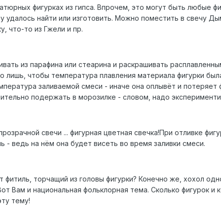
атюрных фигурках из гипса. Впрочем, это могут быть любые фи
му удалось найти или изготовить. Можно поместить в свечу Д
, что-то из Гжели и пр.
ливать из парафина или стеарина и раскрашивать расплавленны
 лишь, чтобы температура плавления материала фигурки был
мпература заливаемой смеси - иначе она оплывёт и потеряет 
ительно подержать в морозилке - словом, надо эксперименти
розрачной свечи ... фигурная цветная свечка!При отливке фиг
ь - ведь на нём она будет висеть во время заливки смеси.
т фитиль, торчащий из головы фигурки? Конечно же, хохол одн
 Вот Вам и национальная фольклорная тема. Сколько фигурок и 
ту тему!