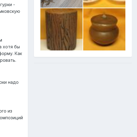
гурки -
ымковскую
м
а хотя бы
форму. Как
ровать.
урки надо
ого из
композиций