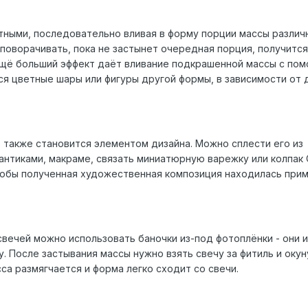
тными, последовательно вливая в форму порции массы различ
 поворачивать, пока не застынет очередная порция, получится
Ещё больший эффект даёт вливание подкрашенной массы с по
ся цветные шары или фигуры другой формы, в зависимости от
ь также становится элементом дизайна. Можно сплести его из
бантиками, макраме, связать миниатюрную варежку или колпак
чтобы полученная художественная композиция находилась при
свечей можно использовать баночки из-под фотоплёнки - они 
 После застывания массы нужно взять свечу за фитиль и окун
са размягчается и форма легко сходит со свечи.