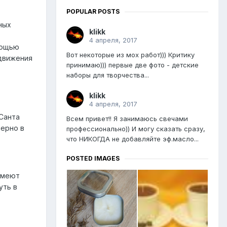
POPULAR POSTS
ных
klikk
4 апреля, 2017
мощью
Вот некоторые из мох работ))) Критику
 движения
принимаю))) первые две фото - детские
наборы для творчества...
klikk
4 апреля, 2017
 Санта
Всем привет!! Я занимаюсь свечами
мерно в
профессионально)) И могу сказать сразу,
что НИКОГДА не добавляйте эф.масло...
POSTED IMAGES
имеют
уть в