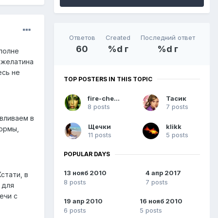
Ответов
Created
Последний ответ
60
%d г
%d г
вполне
 желатина
есь не
TOP POSTERS IN THIS TOPIC
fire-cherry
Тасик
8 posts
7 posts
 вливаем в
Щечки
klikk
формы,
11 posts
5 posts
POPULAR DAYS
13 нояб 2010
4 апр 2017
стати, в
8 posts
7 posts
 для
ечи с
19 апр 2010
16 нояб 2010
6 posts
5 posts