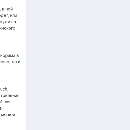
 в ней
ре", или
аружи на
инского
анорама в
рно, да и
uch,
отовления
айшая
е
 мягкой