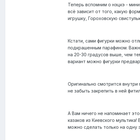
Теперь вспомним о нэцкэ - мини
всё зависит от того, какую фор
игрушку, Гороховскую свистульку
Кстати, сами фигурки можно от
подкрашенным парафином. Важно
на 20-30 градусов выше, чем те
вариант можно фигурки предвар
Оригинально смотрится внутри п
не забыть закрепить в ней фитил
А Вам ничего не напоминает это
казаков из Киевского мультика!
можно сделать только на одну э