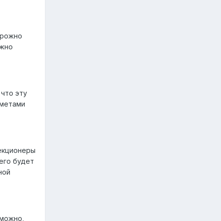
орожно
ожно
 что эту
дметами
лекционеры
 его будет
ной
зможно,