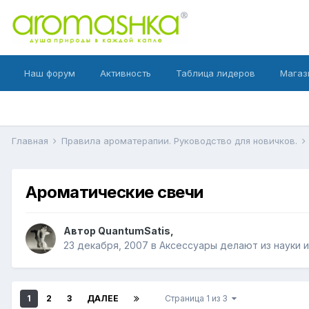
Наш форум
Активность
Таблица лидеров
Магаз
Главная
Правила ароматерапии. Руководство для новичков.
Ароматические свечи
Автор
QuantumSatis
,
23 декабря, 2007
в
Аксессуары делают из науки ис
1
2
3
ДАЛЕЕ
Страница 1 из 3