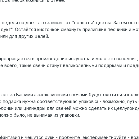
тобы песок ложился плотнее.
 недели на две - это зависит от "полноты" цветка. Затем ост
одукт". Остаётся кисточкой смахнуть прилипшие песчинки и м
или для других целей.
превращается в произведение искусства и мало кто вспомнит,
ее всего, такие свечи станут великолепными подарками и пре
 лет за Вашими эксклюзивными свечами будут охотиться кол
ого подарка нужна соответствующая упаковка - возможно, путь
робочки или цилиндры для свечей можно сделать их целлулоид
ожно было, не вынимая из упаковки.
 фантазия и чешутся руки - пробуйте, экспериментируйте - во