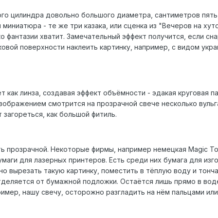
ого цилиндра довольно большого диаметра, сантиметров пять,
миниатюра - те же три казака, или сценка из "Вечеров на хуто
ько фантазии хватит. Замечательный эффект получится, если сн
ковой поверхности наклеить картинку, например, с видом укра
 как линза, создавая эффект объёмности - эдакая круговая п
зображением смотрится на прозрачной свече несколько вульга
 загореться, как большой фитиль.
ть прозрачной. Некоторые фирмы, например немецкая Magic To
маги для лазерных принтеров. Есть среди них бумага для изг
о вырезать такую картинку, поместить в тёплую воду и тонч
тделяется от бумажной подложки. Остаётся лишь прямо в вод
имер, нашу свечу, осторожно разгладить на нём пальцами или