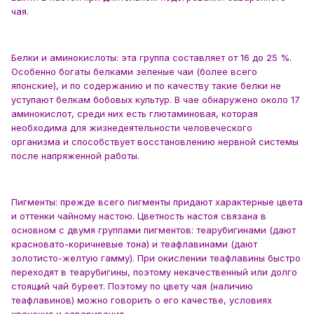
чая.
Белки и аминокислоты: эта группа составляет от 16 до 25 %.
Особенно богаты белками зеленые чаи (более всего
японские), и по содержанию и по качеству такие белки не
уступают белкам бобовых культур. В чае обнаружено около 17
аминокислот, среди них есть глютаминовая, которая
необходима для жизнедеятельности человеческого
организма и способствует восстановлению нервной системы
после напряженной работы.
Пигменты: прежде всего пигменты придают характерные цвета
и оттенки чайному настою. Цветность настоя связана в
основном с двумя группами пигментов: теарубигинами (дают
красновато-коричневые тона) и теафлавинами (дают
золотисто-желтую гамму). При окислении теафлавины быстро
переходят в теарубигины, поэтому некачественный или долго
стоящий чай буреет. Поэтому по цвету чая (наличию
теафлавинов) можно говорить о его качестве, условиях