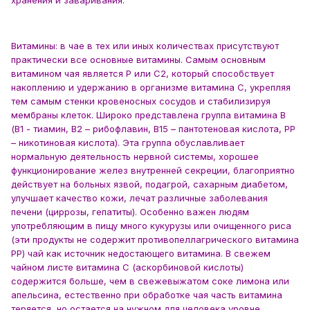
хранения и заваривания.
Витамины: в чае в тех или иных количествах присутствуют
практически все основные витамины. Самым основным
витамином чая является Р или С2, который способствует
накоплению и удержанию в организме витамина С, укрепляя
тем самым стенки кровеносных сосудов и стабилизируя
мембраны клеток. Широко представлена группа витамина В
(В1 - тиамин, В2 – рибофлавин, В15 – пантотеновая кислота, РР
– никотиновая кислота). Эта группа обуславливает
нормальную деятельность нервной системы, хорошее
функционирование желез внутренней секреции, благоприятно
действует на больных язвой, подагрой, сахарным диабетом,
улучшает качество кожи, лечат различные заболевания
печени (циррозы, гепатиты). Особенно важен людям
употребляющим в пищу много кукурузы или очищенного риса
(эти продукты не содержит противопеллагрического витамина
РР) чай как источник недостающего витамина. В свежем
чайном листе витамина С (аскорбиновой кислоты)
содержится больше, чем в свежевыжатом соке лимона или
апельсина, естественно при обработке чая часть витамина
теряется, но остается на нужном для человека уровне.