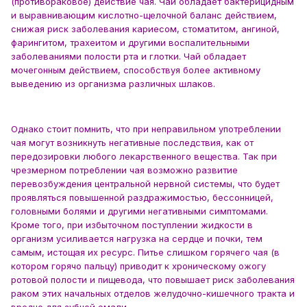
(противораковое) действие чая. Чай обладает бактерицидным
и выравнивающим кислотно-щелочной баланс действием,
снижая риск заболевания кариесом, стоматитом, ангиной,
фарингитом, трахеитом и другими воспалительными
заболеваниями полости рта и глотки. Чай обладает
мочегонным действием, способствуя более активному
выведению из организма различных шлаков.
Однако стоит помнить, что при неправильном употреблении
чая могут возникнуть негативные последствия, как от
передозировки любого лекарственного вещества. Так при
чрезмерном потреблении чая возможно развитие
перевозбуждения центральной нервной системы, что будет
проявляться повышенной раздражимостью, бессонницей,
головными болями и другими негативными симптомами.
Кроме того, при избыточном поступлении жидкости в
организм усиливается нагрузка на сердце и почки, тем
самым, истощая их ресурс. Питье слишком горячего чая (в
котором горячо пальцу) приводит к хроническому ожогу
ротовой полости и пищевода, что повышает риск заболевания
раком этих начальных отделов желудочно-кишечного тракта и