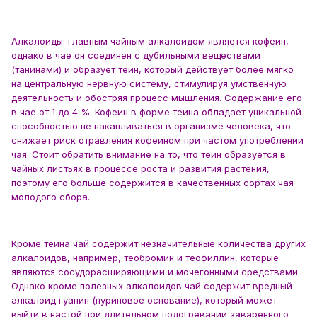
Алкалоиды: главным чайным алкалоидом является кофеин,
однако в чае он соединен с дубильными веществами
(танинами) и образует теин, который действует более мягко
на центральную нервную систему, стимулируя умственную
деятельность и обостряя процесс мышления. Содержание его
в чае от 1 до 4 %. Кофеин в форме теина обладает уникальной
способностью не накапливаться в организме человека, что
снижает риск отравления кофеином при частом употреблении
чая. Стоит обратить внимание на то, что теин образуется в
чайных листьях в процессе роста и развития растения,
поэтому его больше содержится в качественных сортах чая
молодого сбора.
Кроме теина чай содержит незначительные количества других
алкалоидов, например, теобромин и теофиллин, которые
являются сосудорасширяющими и мочегонными средствами.
Однако кроме полезных алкалоидов чай содержит вредный
алкалоид гуанин (пуриновое основание), который может
выйти в настой при длительном подогревании заваренного