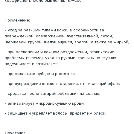
Коэффициент/число омыления: 187–200
Применение:
- уход за разными типами кожи, в особенности за
поврежденной, обезвоженной, чувствительной, сухой,
шершавой, грубой, шелушащейся, зрелой, а также за жирной;
- при воспалении и кожном раздражении, атопические
проблемы (экзема), уход за руками, трещины на ступнях -
подсушивает и заживляет;
- профилактика рубцов и растяжек;
- предупреждение кожного старения, стягивающий эффект;
- средства после загара/пребывания на солнце;
- активизирует микроциркуляцию крови;
- защищает и укрепляет волосы, придает им блеск.
Сочетания: