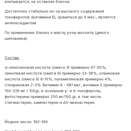
впитывается, не оставляя блеска.
Достаточно стабильно из-за высокого содержания
токоферолов (витамина Е), храниться до 9 мес., является
антиоксидантом.
По применению близко к маслу розы москета (дикого
шиповника).
Состав:
α-линоленовая кислота (омега 3) примерно 47-50%,
линолевая кислота (омега 6) примерно 33-38%, олеиновая
кислота (омега 9) 8-10%, пальмитиновая примерно 4%,
стеариновая 2-3%. Витамин A - 681 мкг, витамин E примерно
150-226 мг / 100gr, в основном γ- и δ-токоферолы,
фитостерины примерно 250 мг/100 gr, в том числе
стигмастерин, кампестерин и Δ5-авенастерин.
Йодное число: 192–199