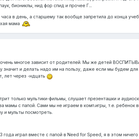
ук, биониклы, нид фор спид и прочее Г...
 часа в день, а старшему так вообще запретила до конца учеб
охая мама
, очень многое зависит от родителей. Мы же детей ВОСПИТЫВ
у значит и делать надо им на пользу, даже если мы будем для
т, лет через -ндцать
отрит только мультики-фильмы, слушает презенташки и аудиоск
ва мамы с папой. Сами мы не играем в комп.игры, т.е. ребенок 
ну и мульты посмотреть.
3 года играл вместе с папой в Need for Speed, я в этом ничег