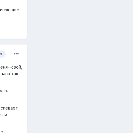
звивающие
р
еня--свой,
 папа так
вать
успевает
иски
не