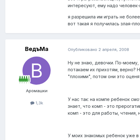
интересуют, ему надо человек-па
я разрешила им играть не более
вот такая я получилась злая-пл
ВедъМа
Опубликовано
2 апреля, 2008
Ну не знаю, девочки. По-моему
потакаем их прихотям, верно? Н
"плохими", потом они это оценя
Аромашки
У нас так: на компе ребенок см
1,3k
знает, что комп - это прерогати
комп - это для работы, чтения, 
У моих знакомых ребенок уже в 