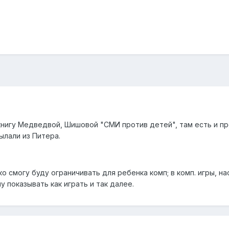
ь книгу Медведвой, Шишовой "СМИ против детей", там есть и пр
сылали из Питера.
ко смогу буду ограничивать для ребенка комп; в комп. игры, на
у показывать как играть и так далее.