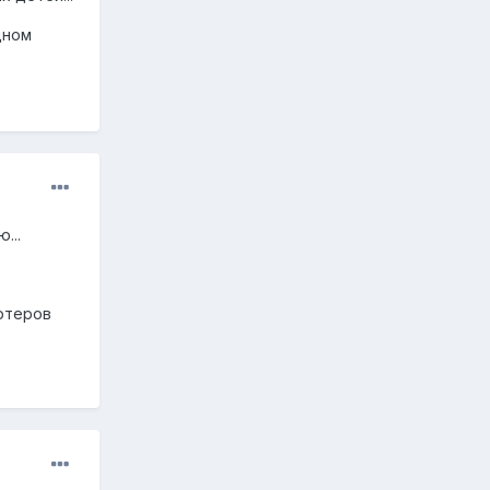
дном
...
ьютеров