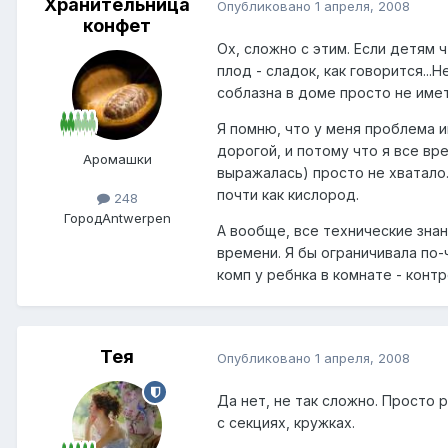
Хранительница
Опубликовано
1 апреля, 2008
конфет
Ох, сложно с этим. Если детям 
плод - сладок, как говорится..
соблазна в доме просто не имет
Я помню, что у меня проблема и
дорогой, и потому что я все вр
Аромашки
выражалась) просто не хватало.
почти как кислород.
248
Город
Antwerpen
А вообще, все технические знан
времени. Я бы ограничивала по-
комп у ребнка в комнате - кон
Тея
Опубликовано
1 апреля, 2008
Да нет, не так сложно. Просто 
с секциях, кружках.