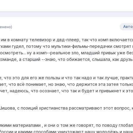
енено)
Авто
 им в комнату телевизор и двд-плеер, так что комп включаетс
тками гудел, потому что мультики-фильмы-передачки смотрят 
посмотреть... ну а комп--реальное зло, младший привык уже бе
оманде, а старший --знаю, что обижается, слышала, как друзь
 что это для его же пользы и что так надо и так лучше, практ
ает, что всё понимает, но знаю, что держится эта затея тольк
очет, надеюсь, что осознает, что так и будет и привыкнет к это
Шишова, с позиций христианства рассматривают этот вопрос, к
сякими материалами , и они о том же говорят, по поводу глобал
России и какими способами уничтожают нашу молодёжь и наших