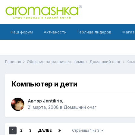
Наш форум
Активность
Таблица лидеров
Магаз
Главная
Общение на различные темы
Домашний очаг
Ком
Компьютер и дети
Автор
Jentiliris
,
21 марта, 2008
в
Домашний очаг
1
2
3
ДАЛЕЕ
Страница 1 из 3