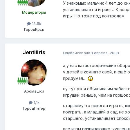
У знакомых мальчик 4 лет до сих
устанавливает и играет... К во
Модераторы
игры. Но тоже под контролем.
13,5k
Город
Крск
Jentiliris
Опубликовано
1 апреля, 2008
а у нас катастрофические оборо
у детей в комнате свой, и ещё о
придумал....
ну тут уж я объявила им забаст
Аромашки
игрушки раньше, чем на горшок х
1,1k
старшему-то некогда играть, шк
Город
Питер
поиграть, а младший в сад не 
старшего, устанавливает спокой
все игры развивающие, купленные