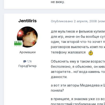
не вижу.
Jentiliris
Опубликовано
2 апреля, 2008
(изм
для мультиков и фильмов купили
для игр, иначе он бы вообще су
один, так второй что-то хочет 
разговоров выключать комп по к
телефону жаловался
Аромашки
Объяснять ему в таком возрасте,
1,1k
Город
Питер
бесполезно, я объясняю, он кив
авторитете... но! вода камень т
данности.
а вот эти авторы Медведева и 
поняла?
в принципе, я знакома уже со в
последствий глобализации для 