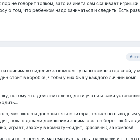
 пор не говорит толком, зато из инета сам скачивает игрышки,
просу о том, что ребенком надо заниматься и следить. Есть ра
Авто
ты принимало сидение за компом... у папы компьютер свой, у м
дин стоит в коробке, чтобы у них был у каждого личный комп...
овку, потому что действительно, дети учаться сами устанавли
одить...
ола, муз школа и дополнительно гитара, только по выходным 
ходит, пока я делами домашними занимаюсь, он берёт любые д
но, играет, захожу в комнату--сидит, красавчик, за компом!
 для него: весёлая математика, паззлы, раскраски и т.д. его 