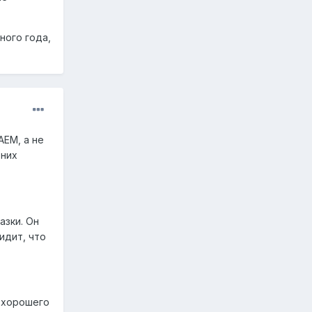
ного года,
АЕМ, а не
 них
азки. Он
видит, что
о хорошего