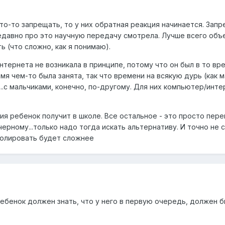
что-то запрещать, то у них обратная реакция начинается. Зап
.Недавно про это научную передачу смотрела. Лучше всего объ
ь (что сложно, как я понимаю).
нтернета не возникала в принципе, потому что он был в то вр
емя чем-то была занята, так что времени на всякую дурь (как 
..с мальчиками, конечно, по-другому. Для них компьютер/инте
ия ребенок получит в школе. Все остальное - это просто пер
черному...только надо тогда искать альтернативу. И точно не 
тролировать будет сложнее
ребенок должен знать, что у него в первую очередь, должен б