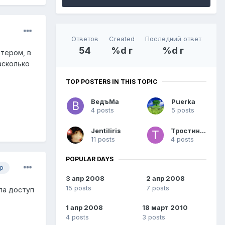
Ответов
Created
Последний ответ
54
%d г
%d г
тером, в
асколько
TOP POSTERS IN THIS TOPIC
ВедъМа
Puerka
4 posts
5 posts
Jentiliris
Тростинка
11 posts
4 posts
POPULAR DAYS
р
3 апр 2008
2 апр 2008
15 posts
7 posts
ла доступ
1 апр 2008
18 март 2010
4 posts
3 posts