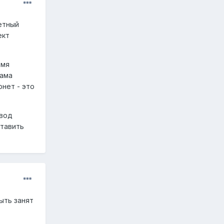
ретный
ект
емя
мама
рнет - это
евод
ставить
ыть занят