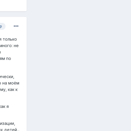
р
я только
много: не
з
ям по
ически,
о на моём
му, как к
ак я
изации,
 детей...