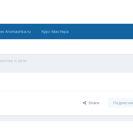
ин Aromashka.ru
Курс Мастера
пьютер и дети
Share
Подписчи