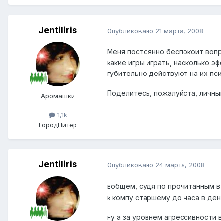
Jentiliris
Опубликовано
21 марта, 2008
Меня постоянно беспокоит вопр
какие игры играть, насколько э
губительно действуют на их псих
Поделитесь, пожалуйста, личн
Аромашки
1,1k
Город
Питер
Jentiliris
Опубликовано
24 марта, 2008
вобщем, судя по прочитанным в
к компу старшему до часа в де
ну а за уровнем агрессивности 