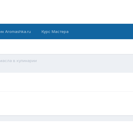
ин Aromashka.ru
Курс Мастера
масла в кулинарии