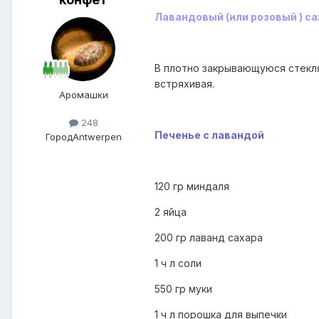
Лавандовый (или розовый ) са
В плотно закрывающуюся стекля
встряхивая.
Аромашки
248
Печеньe с лавандой
Город
Antwerpen
120 гр миндаля
2 яйца
200 гр лаванд сахара
1 ч л соли
550 гр муки
1 ч л порошка для выпечки