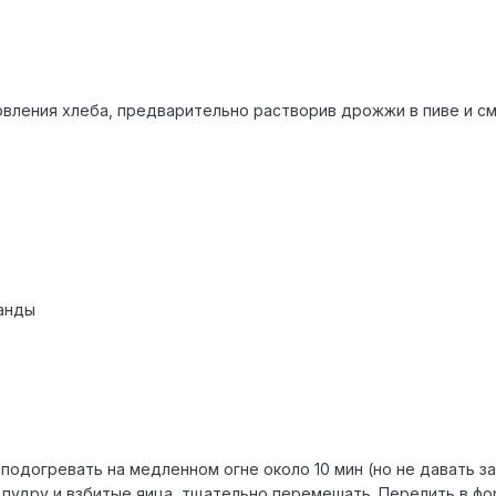
овления хлеба, предварительно растворив дрожжи в пиве и с
ванды
подогревать на медленном огне около 10 мин (но не давать за
пудру и взбитые яица, тщательно перемешать. Перелить в фо