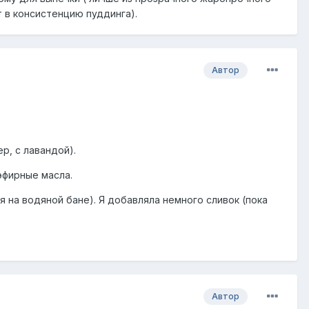
т в консистенцию пуддинга).
Автор
р, с лавандой).
эфирные масла.
 на водяной бане). Я добавляла немного сливок (пoка
Автор