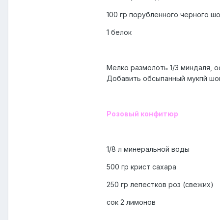
100 гр порубленного черного ш
1 белок
Мелко размолоть 1/3 миндаля, о
Добавить обсыпанный мукпй шок
Розовый конфитюр
1/8 л минеральной воды
500 гр крист сахара
250 гр лепестков роз (свежих)
сок 2 лимонов