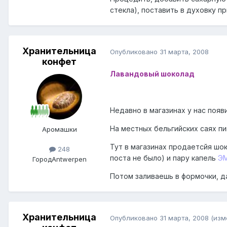
стекла), поставить в духовку п
Хранительница
Опубликовано
31 марта, 2008
конфет
Лавандовый шоколад
Недавно в магазинах у нас появ
На местных бельгийских саях п
Аромашки
Тут в магазинах продаетсйя шок
248
поста не было) и пару капель
ЭМ
Город
Antwerpen
Потом заливаешь в формочки, д
Хранительница
Опубликовано
31 марта, 2008
(изм