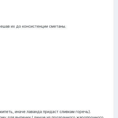
мешав их до консистенции сметаны.
кипеть, иначе лаванда придаст сливкам горечь).
рму для выпечки ( личше из прозрачного жаропрочного