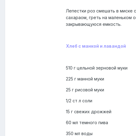
Лепестки роз смешать в миске с
сахараом, греть на маленьком о
закрывающуюся емкость.
Хлеб с манкой и лавандой
510 г цельной зерновой муки
225 г манной муки
25 г рисовой муки
1/2 ст л соли
15 г свежих дрожжей
60 мл темного пива
350 мл воды