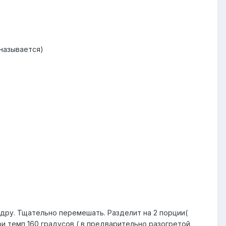
 называется)
едру. Тщательно перемешать. Разделит на 2 порции(
ри темп 160 градусов ( в предварительно разогретой