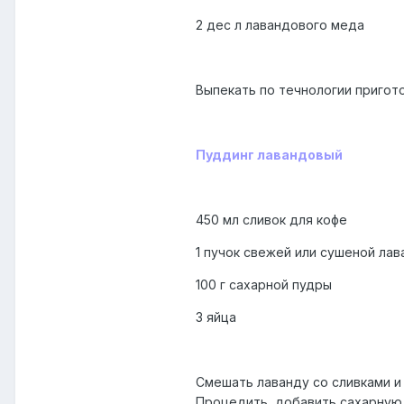
2 дес л лавандового меда
Выпекать по течнологии пригот
Пуддинг лавандовый
450 мл сливок для кофе
1 пучок свежей или сушеной ла
100 г сахарной пудры
3 яйца
Смешать лаванду со сливками и 
Процедить, добавить сахарную 