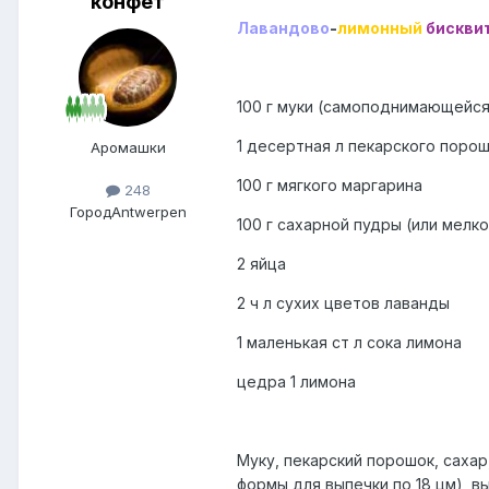
конфет
Лавандово
-
лимонный
бискви
100 г муки (самоподнимающейся.
1 десертная л пекарского поро
Аромашки
100 г мягкого маргарина
248
Город
Antwerpen
100 г сахарной пудры (или мелко
2 яйца
2 ч л сухих цветов лаванды
1 маленькая ст л сока лимона
цедра 1 лимона
Муку, пекарский порошок, сахар
формы для выпечки по 18 цм), в