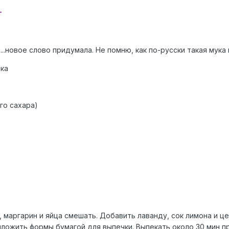
т
..новое слово придумала. Не помню, как по-русски такая мука
шка
го сахара)
, маргарин и яйца смешать. Добавить лаванду, сок лимона и ц
ыложить формы бумагой для выпечки. Выпекать около 30 мин п