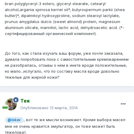
bran polyglyceryl-3 esters, glyceryl stearate, cetearyl
alcohol,argania spinosa kernel oil*, butyrospermum parkii (shea
butter)*, dipalmitoyl hydroxyproline, sodium stearoyl lactylate,
prunus amygdalus dulcis (sweet almond) protein, magnesium
aluminium silicate, mannitol, lactic acid, dehydroacetic acid. (*-
сертифицированный органический компонент).
До того, как стала изучать ваш форум, уже почти заказала,
думала попробовать пока с самостоятельным кремоварением
не разобралась, отзывы о нем в инете вроде положительные,
но мало...испугало, что по составу масла вроде довольно
тяжелые для жирной кожи?
Тея
Опубликовано
13 марта, 2014
, вот те же мысли возникают. Кроме выбора масел
@iskav
мне не очень нравится эмульгатор, он тоже может быть
тяжеловат.