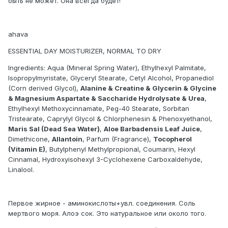
быть не может. Она всегда будет!
ahava
ESSENTIAL DAY MOISTURIZER, NORMAL TO DRY
Ingredients: Aqua (Mineral Spring Water), Ethylhexyl Palmitate,
Isopropylmyristate, Glyceryl Stearate, Cetyl Alcohol, Propanediol
(Corn derived Glycol),
Alanine & Creatine & Glycerin & Glycine
& Magnesium Aspartate & Saccharide Hydrolysate & Urea
,
Ethylhexyl Methoxycinnamate, Peg-40 Stearate, Sorbitan
Tristearate, Caprylyl Glycol & Chlorphenesin & Phenoxyethanol,
Maris Sal (Dead Sea Water)
,
Aloe Barbadensis Leaf Juice
,
Dimethicone,
Allantoin
, Parfum (Fragrance),
Tocopherol
(Vitamin E)
, Butylphenyl Methylpropional, Coumarin, Hexyl
Cinnamal, Hydroxyisohexyl 3-Cyclohexene Carboxaldehyde,
Linalool.
Первое жирное - аминокислоты+увл. соединения. Соль
мертвого моря. Алоэ сок. Это натуральное или около того.