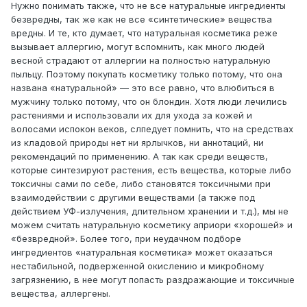
Нужно понимать также, что не все натуральные ингредиенты
безвредны, так же как не все «синтетические» вещества
вредны. И те, кто думает, что натуральная косметика реже
вызывает аллергию, могут вспомнить, как много людей
весной страдают от аллергии на полностью натуральную
пыльцу. Поэтому покупать косметику только потому, что она
названа «натуральной» — это все равно, что влюбиться в
мужчину только потому, что он блондин. Хотя люди лечились
растениями и использовали их для ухода за кожей и
волосами испокон веков, слпедует помнить, что на средствах
из кладовой природы нет ни ярлычков, ни аннотаций, ни
рекомендаций по применению. А так как среди веществ,
которые синтезируют растения, есть вещества, которые либо
токсичны сами по себе, либо становятся токсичными при
взаимодействии с другими веществами (а также под
действием УФ-излучения, длительном хранении и т.д.), мы не
можем считать натуральную косметику априори «хорошей» и
«безвредной». Более того, при неудачном подборе
ингредиентов «натуральная косметика» может оказаться
нестабильной, подверженной окислению и микробному
загрязнению, в нее могут попасть раздражающие и токсичные
вещества, аллергены.