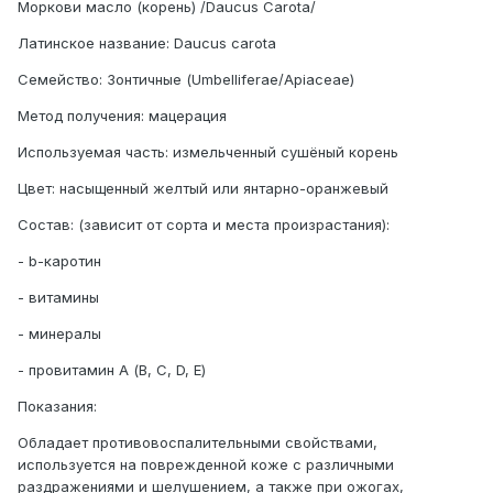
Моркови масло (корень) /Daucus Carota/
Латинское название: Daucus carota
Семейство: Зонтичные (Umbelliferae/Apiaceae)
Метод получения: мацерация
Используемая часть: измельченный сушёный корень
Цвет: насыщенный желтый или янтарно-оранжевый
Состав: (зависит от сорта и места произрастания):
- b-каротин
- витамины
- минералы
- провитамин А (B, C, D, E)
Показания:
Обладает противовоспалительными свойствами,
используется на поврежденной коже с различными
раздражениями и шелушением, а также при ожогах,