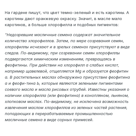
На гардене пишут, что цвет темно-зеленый и есть каротины. А
каротины дают оранжевую окраску. Значит, в масле мало
каротинов, а больше хлорофилла и подобных пигментов:
"Недозревшие масличные семена содержат значительное
количество хлорофиллов. Затем, по мере созревания семян,
хлорофиллы исчезают и в зрелых семенах присутствуют в виде
следов. По-видимому, при созревании семян хлорофиллы
подвергаются химическим изменениям, превращаясь в
феофитины. При действии на хлорофилл а слабых кислот,
например щавелевой, отщепляется Mg и образуется феофитин
а. В растительных маслах обнаружено присутствие феофитина
а и феофи-тина Ь, которые являются зелеными пигментами
соевого масла и масла рисовых отрубей. Известны указания о
наличии хлорофилла (или феофитина) в конопляном, льняном,
хлопковом маслах. По-видимому, не исключена возможность
извлечения маслом хлорофиллов из зеленых частей растения,
попадающих в перерабатываемые промышленностью
масличные семена в виде сорных примесей.