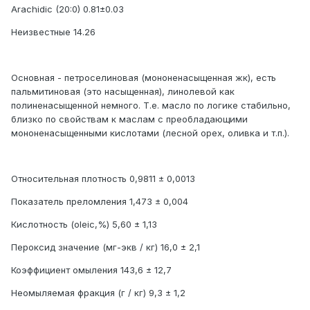
Arachidic (20:0) 0.81±0.03
Неизвестные 14.26
Основная - петроселиновая (мононенасыщенная жк), есть
пальмитиновая (это насыщенная), линолевой как
полиненасыщенной немного. Т.е. масло по логике стабильно,
близко по свойствам к маслам с преобладающими
мононенасыщенными кислотами (лесной орех, оливка и т.п.).
Относительная плотность 0,9811 ± 0,0013
Показатель преломления 1,473 ± 0,004
Кислотность (oleic,%) 5,60 ± 1,13
Пероксид значение (мг-экв / кг) 16,0 ± 2,1
Коэффициент омыления 143,6 ± 12,7
Неомыляемая фракция (г / кг) 9,3 ± 1,2