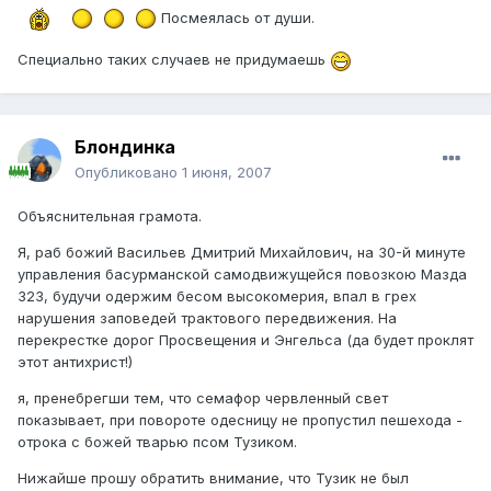
Посмеялась от души.
Специально таких случаев не придумаешь
Блондинка
Опубликовано
1 июня, 2007
Объяснительная грамота.
Я, раб божий Васильев Дмитрий Михайлович, на 30-й минуте
управления басурманской самодвижущейся повозкою Мазда
323, будучи одержим бесом высокомерия, впал в грех
нарушения заповедей трактового передвижения. На
перекрестке дорог Просвещения и Энгельса (да будет проклят
этот антихрист!)
я, пренебрегши тем, что семафор червленный свет
показывает, при повороте одесницу не пропустил пешехода -
отрока с божей тварью псом Тузиком.
Нижайше прошу обратить внимание, что Тузик не был