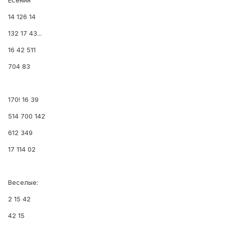
Есенин
14 126 14
132 17 43...
16 42 511
704 83
170! 16 39
514 700 142
612 349
17 114 02
Веселые:
2 15 42
42 15