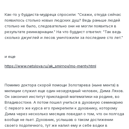
Как-то у буддиста-мудреца спросили: "Скажи, откуда сейчас
появилось столько новых людских душ? Ведь раньше людей
столько не было, следовательно они не могли появиться в
результате реинкарнации." На что буддист ответил: "Так ведь
сколько джунглей и лесов уничтожили за последние сто лет."
и еще
https://www.netslova.ru/ak_smirnov/mo-menty.html
Помимо доктора скорой помощи Золотарева (ныне мента) в
милиции служил еще один незаурядный человек, Дима Ляхов.
Он закончил институт прикладной математики на родине, во
Владивостоке. А потом пошел учиться в духовную семинарию
С первого же курса его прикрепили к духовнику, которому
Дима через несколько месяцев поведал о том, что он полгода
вообще не пьет. Духовник, услышав о таком достижении
своего подопечного, тут же налил ему и себе водки в