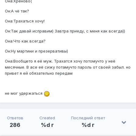
Она:Хреново(
Он:А чё так?
Она:Трахаться хочу!
Он:Так давай исправим) Завтра приеду, с меня как всегда))
Она:Что как всегда?
Он:Ну мартини и презервативы)
Она:Вообщето я её муж. Трахатся хочу потомучто у неё
месячные. В асе её сижу потамучто пароль от своей забыл. но
привет я ей обязательно передам
не мог удержаться
Ответов
Created
Последний ответ
286
%d г
%d г