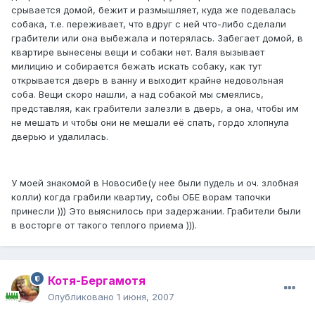
срывается домой, бежит и размышляет, куда же подевалась
собака, т.е. переживает, что вдруг с ней что-либо сделали
грабители или она выбежала и потерялась. Забегает домой, в
квартире вынесены вещи и собаки нет. Валя вызывает
милицию и собирается бежать искать собаку, как тут
открывается дверь в ванну и выходит крайне недовольная
соба. Вещи скоро нашли, а над собакой мы смеялись,
представляя, как грабители залезли в дверь, а она, чтобы им
не мешать и чтобы они не мешали её спать, гордо хлопнула
дверью и удалилась.
У моей знакомой в Новосибе(у нее были пудель и оч. злобная
колли) когда грабили квартиу, собы ОБЕ ворам тапочки
принесли ))) Это выяснилось при задержании. Грабители были
в восторге от такого теплого приема ))).
Котя-Бергамотя
Опубликовано
1 июня, 2007