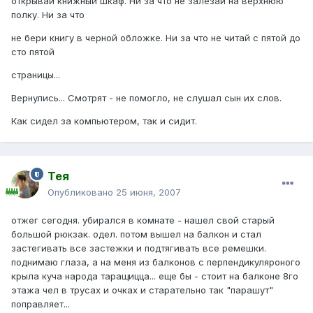
открывай книжный шкаф. Ни за что не залезай на верхнюю
полку. Ни за что
не бери книгу в черной обложке. Ни за что не читай с пятой до
сто пятой
страницы...
Вернулись... Смотрят - не помогло, не слушал сын их слов.
Как сидел за компьютером, так и сидит.
Тея
Опубликовано
25 июня, 2007
отжег сегодня. убирался в комнате - нашел свой старый
большой рюкзак. одел. потом вышел на балкон и стал
застегивать все застежки и подтягивать все ремешки.
поднимаю глаза, а на меня из балконов с перпендикуляроного
крыла куча народа таращицца... еще бы - стоит на балконе 8го
этажа чел в трусах и очках и старательно так "парашут"
поправляет...