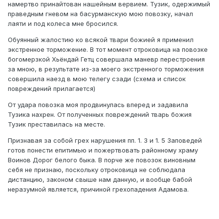
намертво принайтован нашейным вервием. Тузик, одержимый
праведным гневом на басурманскую мою повозку, начал
лаяти и под колеса мне бросился.
Обуянный жалостию ко всякой твари божией я применил
экстренное торможение. В тот момент отроковица на повозке
богомерзкой Хьёндай Гетц совершала маневр перестроения
за мною, в результате из-за моего экстренного торможения
совершила наезд в мою телегу сзади (схема и список
повреждений прилагается)
От удара повозка моя продвинулась вперед и задавила
Тузика нахрен. От полученных повреждений тварь божия
Тузик преставилась на месте.
Признавая за собой грех нарушения пп. 1. 3 и 1. 5 Заповедей
готов понести епитимью и пожертвовать районному храму
Воинов Дорог белого быка. В порче же повозок виновным
себя не признаю, поскольку отроковица не соблюдала
дистанцию, законом свыше нам данную, и вообще бабой
неразумной является, причиной грехопадения Адамова.