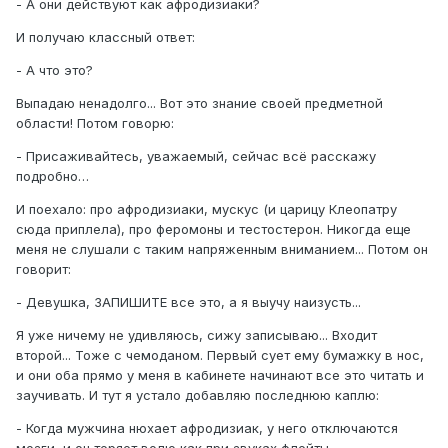
- А они действуют как афродизиаки?
И получаю классный ответ:
- А что это?
Выпадаю ненадолго... Вот это знание своей предметной
области! Потом говорю:
- Присаживайтесь, уважаемый, сейчас всё расскажу
подробно…
И поехало: про афродизиаки, мускус (и царицу Клеопатру
сюда приплела), про феромоны и тестостерон. Никогда еще
меня не слушали с таким напряженным вниманием... Потом он
говорит:
- Девушка, ЗАПИШИТЕ все это, а я выучу наизусть...
Я уже ничему не удивляюсь, сижу записываю... Входит
второй... Тоже с чемоданом. Первый сует ему бумажку в нос,
и они оба прямо у меня в кабинете начинают все это читать и
заучивать. И тут я устало добавляю последнюю каплю:
- Когда мужчина нюхает афродизиак, у него отключаются