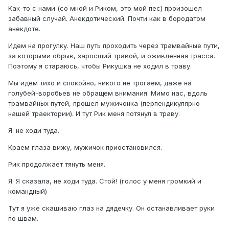
Как-то с нами (со мной и Риком, это мой пес) произошел
забавный случай. Анекдотический. Почти как в бородатом
анекдоте.
Идем на прогулку. Наш путь проходить через трамвайные пути,
за которыми обрыв, заросший травой, и оживленная трасса.
Поэтому я стараюсь, чтобы Рикушка не ходил в траву.
Мы идем тихо и спокойно, никого не трогаем, даже на
голубей-воробьев не обращем внимания. Мимо нас, вдоль
трамвайных путей, прошел мужичонка (перпендикулярно
нашей траектории). И тут Рик меня потянул в траву.
Я: не ходи туда.
Краем глаза вижу, мужичок приостановился.
Рик продолжает тянуть меня.
Я: Я сказала, не ходи туда. Стой! (голос у меня громкий и
командный)
Тут я уже скашиваю глаз на дядечку. Он останавливает руки
по швам.