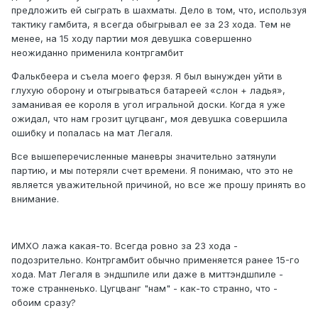
предложить ей сыграть в шахматы. Дело в том, что, используя
тактику гамбита, я всегда обыгрывал ее за 23 хода. Тем не
менее, на 15 ходу партии моя девушка совершенно
неожиданно применила контргамбит
Фалькбеера и съела моего ферзя. Я был вынужден уйти в
глухую оборону и отыгрываться батареей «слон + ладья»,
заманивая ее короля в угол игральной доски. Когда я уже
ожидал, что нам грозит цугцванг, моя девушка совершила
ошибку и попалась на мат Легаля.
Все вышеперечисленные маневры значительно затянули
партию, и мы потеряли счет времени. Я понимаю, что это не
является уважительной причиной, но все же прошу принять во
внимание.
ИМХО лажа какая-то. Всегда ровно за 23 хода -
подозрительно. Контргамбит обычно применяется ранее 15-го
хода. Мат Легаля в эндшпиле или даже в миттэндшпиле -
тоже странненько. Цугцванг "нам" - как-то странно, что -
обоим сразу?