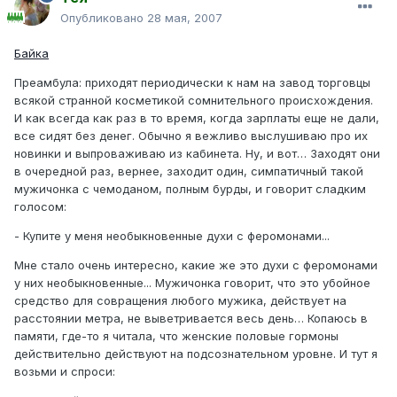
Опубликовано
28 мая, 2007
Байка
Преамбула: приходят периодически к нам на завод торговцы
всякой странной косметикой сомнительного происхождения.
И как всегда как раз в то время, когда зарплаты еще не дали,
все сидят без денег. Обычно я вежливо выслушиваю про их
новинки и выпроваживаю из кабинета. Ну, и вот… Заходят они
в очередной раз, вернее, заходит один, симпатичный такой
мужичонка с чемоданом, полным бурды, и говорит сладким
голосом:
- Купите у меня необыкновенные духи с феромонами...
Мне стало очень интересно, какие же это духи с феромонами
у них необыкновенные... Мужичонка говорит, что это убойное
средство для совращения любого мужика, действует на
расстоянии метра, не выветривается весь день… Копаюсь в
памяти, где-то я читала, что женские половые гормоны
действительно действуют на подсознательном уровне. И тут я
возьми и спроси: