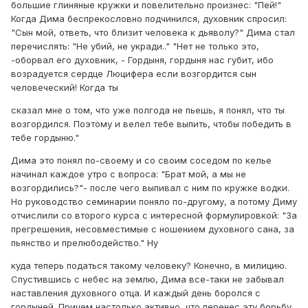
большие глиняные кружки и повелительно произнес: "Пей!"
Когда Дима беспрекословно подчинился, духовник спросил:
"Сын мой, ответь, что близит человека к дьяволу?" Дима стал
перечислять: "Не убий, не укради.." "Нет не только это,
-оборвал его духовник, - Гордыня, гордыня нас губит, ибо
возрадуется сердце Люцифера если возгордится сын
человеческий! Когда ты
сказал мне о том, что уже полгода не пьешь, я понял, что ты
возгордился. Поэтому и велел тебе выпить, чтобы победить в
тебе гордыню."
Дима это понял по-своему и со своим соседом по келье
начинал каждое утро с вопроса: "Брат мой, а мы не
возгордились?"- после чего выпивал с ним по кружке водки.
Но руководство семинарии поняло по-другому, а потому Диму
отчислили со второго курса с интересной формулировкой: "За
прегрешения, несовместимые с ношением духовного сана, за
пьянство и прелюбодейство." Ну
куда теперь податься такому человеку? Конечно, в милицию.
Спустившись с небес на землю, Дима все-таки не забывал
наставления духовного отца. И каждый день боролся с
гордыней. Причем настолько активно, что перенес эту борьбу