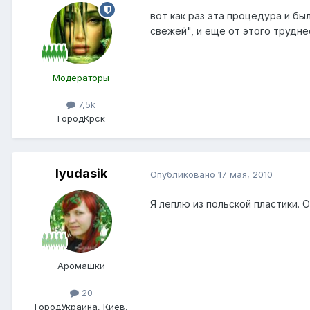
вот как раз эта процедура и бы
свежей", и еще от этого трудне
Модераторы
7,5k
Город
Крск
lyudasik
Опубликовано
17 мая, 2010
Я леплю из польской пластики. 
Аромашки
20
Город
Украина, Киев,