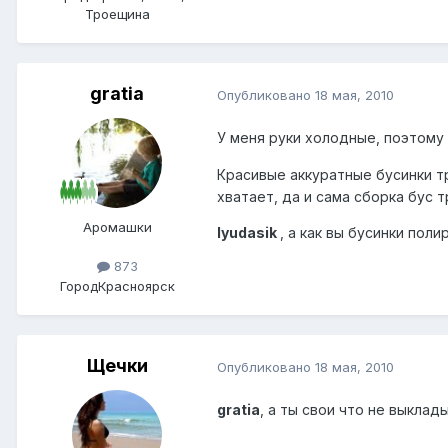
Троещина
gratia
Опубликовано
18 мая, 2010
У меня руки холодные, поэтому 
Красивые аккуратные бусинки т
хватает, да и сама сборка бус
Аромашки
lyudasik
, а как вы бусинки поли
873
Город
Красноярск
Щечки
Опубликовано
18 мая, 2010
gratia
, а ты свои что не выкл