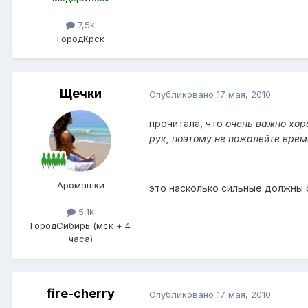
7,5k
Город
Крск
Щечки
Опубликовано
17 мая, 2010
прочитала, что
очень важно хор
рук, поэтому не пожалейте врем
Аромашки
это насколько сильные должны б
5,1k
Город
Сибирь (мск + 4
часа)
fire-cherry
Опубликовано
17 мая, 2010