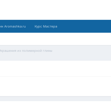
ин Aromashka.ru
Курс Мастера
Украшения из полимерной глины