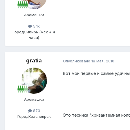
Аромашки
5,1k
Город
Сибирь (мск + 4
часа)
gratia
Опубликовано
18 мая, 2010
Вот мои первые и самые удачны
Аромашки
873
Это техника "хризантемная колб
Город
Красноярск