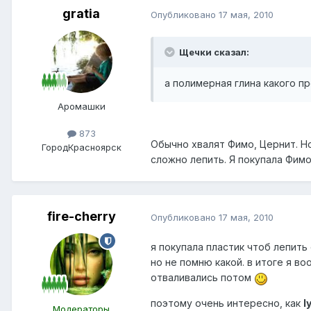
gratia
Опубликовано
17 мая, 2010
Щечки сказал:
а полимерная глина какого 
Аромашки
873
Обычно хвалят Фимо, Цернит. Но
Город
Красноярск
сложно лепить. Я покупала Фимо
fire-cherry
Опубликовано
17 мая, 2010
я покупала пластик чтоб лепить
но не помню какой. в итоге я во
отваливались потом
поэтому очень интересно, как
l
Модераторы