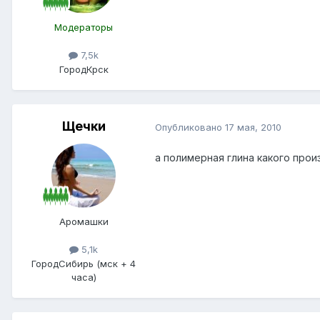
Модераторы
7,5k
Город
Крск
Щечки
Опубликовано
17 мая, 2010
а полимерная глина какого про
Аромашки
5,1k
Город
Сибирь (мск + 4
часа)