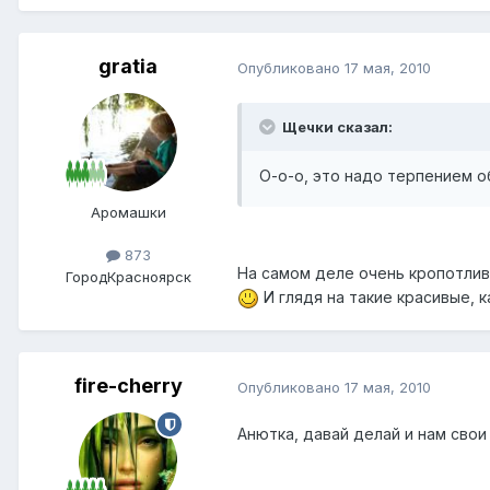
gratia
Опубликовано
17 мая, 2010
Щечки сказал:
О-о-о, это надо терпением 
Аромашки
873
На самом деле очень кропотливое
Город
Красноярск
И глядя на такие красивые, к
fire-cherry
Опубликовано
17 мая, 2010
Анютка, давай делай и нам сво