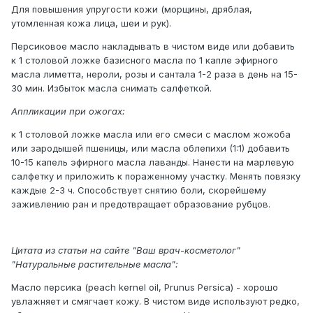
Для повышения упругости кожи (морщины, дряблая,
утомленная кожа лица, шеи и рук).
Персиковое масло накладывать в чистом виде или добавить
к 1 столовой ложке базисного масла по 1 капле эфирного
масла лиметта, нероли, розы и сантала 1-2 раза в день на 15-
30 мин. Избыток масла снимать салфеткой.
Аппликации при oжогах:
к 1 столовой ложке масла или его смеси с маслом жожоба
или зародышей пшеницы, или масла облепихи (1:1) добавить
10-15 капель эфирного масла лаванды. Нанести на марлевую
салфетку и приложить к пораженному участку. Менять повязку
каждые 2-3 ч. Способствует снятию боли, скорейшему
заживлению ран и предотвращает образование рубцов.
Цитата из статьи на сайте "Ваш врач-косметолог"
"Натуральные растительные масла":
Масло персика (peach kernel oil, Prunus Persica) - хорошо
увлажняет и смягчает кожу. В чистом виде используют редко,