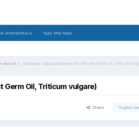
ин Aromashka.ru
Курс Мастера
е масла
Пшеницы зародышей масло (Wheat Germ Oil, Triticum vul
erm Oil, Triticum vulgare)
Share
Подписчи