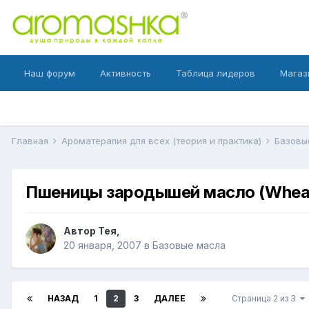
Наш форум
Активность
Таблица лидеров
Магаз
Главная
Ароматерапия для всех (теория и практика)
Базовы
Пшеницы зародышей масло (Wheat G
Автор
Тея
,
20 января, 2007
в
Базовые масла
НАЗАД
1
2
3
ДАЛЕЕ
Страница 2 из 3