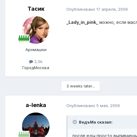
Тасик
Опубликовано
17 апреля, 2009
_Lady_in_pink_
можно, если мас
Аромашки
2,5k
Город
Москва
3 weeks later...
a-lenka
Опубликовано
5 мая, 2009
ВедъМа сказал:
после еды просто выпиваешь 