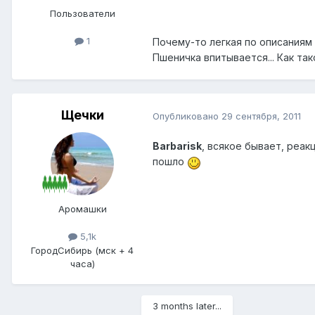
Пользователи
1
Почему-то легкая по описаниям 
Пшеничка впитывается... Как та
Щечки
Опубликовано
29 сентября, 2011
Barbarisk
, всякое бывает, реа
пошло
Аромашки
5,1k
Город
Сибирь (мск + 4
часа)
3 months later...