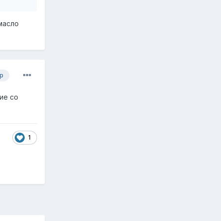
 масло
р
ие со
1