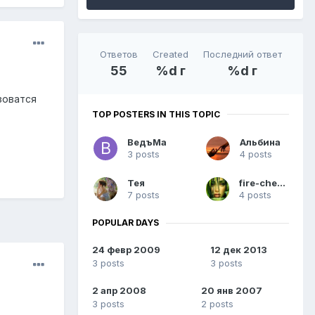
Ответов
Created
Последний ответ
55
%d г
%d г
зоватся
TOP POSTERS IN THIS TOPIC
ВедъМа
Альбина
3 posts
4 posts
Тея
fire-cherry
7 posts
4 posts
POPULAR DAYS
24 февр 2009
12 дек 2013
3 posts
3 posts
2 апр 2008
20 янв 2007
3 posts
2 posts