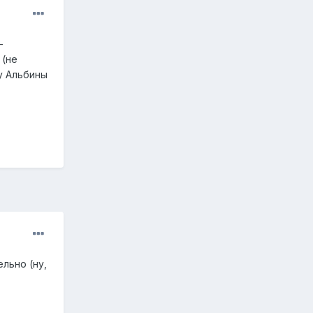
-
 (не
 у Альбины
льно (ну,