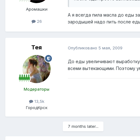
Аромашки
А я всегда пила масла до еды з
26
зародышей надо пить после еды
Тея
Опубликовано
5 мая, 2009
До еды увеличивают выработку 
всеми вытекающими. Поэтому ум
Модераторы
13,5k
Город
Крск
7 months later...