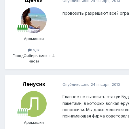
Щечки
Опубликовано
24 января, 2010
провозить разрешают все? огра
Аромашки
5,1k
Город
Сибирь (мск + 4
часа)
Ленусик
Опубликовано
24 января, 2010
Главное не вывозить статуи Бу
пакетами, в которых всякая еру
попросили. Мы даже мешочек к
принимающая фирма советовала
Аромашки