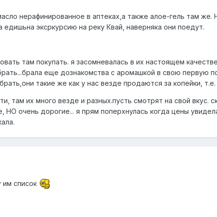
асло нерафинированное в аптеках,а также алое-гель там же. 
 едишьна эксркурсию на реку Квай, наверняка они поедут.
овать там покупать. я засомневалась в их настоящем качеств
брать...брала еще дознакомства с аромашкой в свою первую п
рать,они такие же как у нас везде продаются за копейки, т.е.
и, там их много везде и разных.пусть смотрят на свой вкус. 
е, НО очень дорогие... я прям поперхнулась когда цены увиде
ала.
у им список