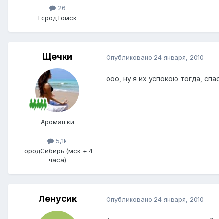
26
Город
Томск
Щечки
Опубликовано
24 января, 2010
ооо, ну я их успокою тогда, сп
Аромашки
5,1k
Город
Сибирь (мск + 4
часа)
Ленусик
Опубликовано
24 января, 2010