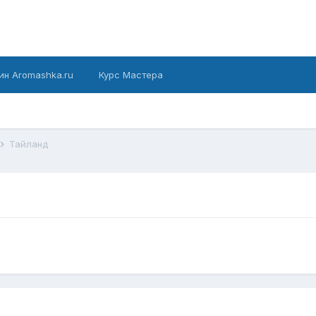
ин Aromashka.ru
Курс Мастера
Тайланд