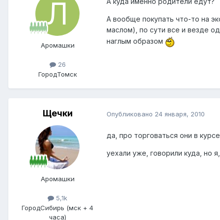
А куда именно родители едут?
А вообще покупать что-то на э
маслом), по сути все и везде 
наглым образом
Аромашки
26
Город
Томск
Щечки
Опубликовано
24 января, 2010
да, про торговаться они в курс
уехали уже, говорили куда, но я
Аромашки
5,1k
Город
Сибирь (мск + 4
часа)