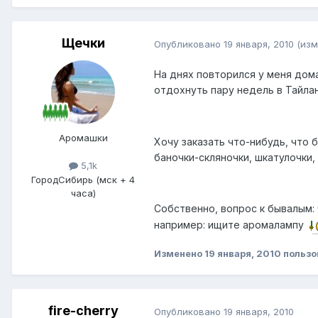
Щечки
Опубликовано
19 января, 2010
(изм
На днях повторился у меня дома
отдохнуть пару недель в Тайла
Аромашки
Хочу заказать что-нибудь, что 
баночки-скляночки, шкатулочки,
5,1k
Город
Сибирь (мск + 4
часа)
Собственно, вопрос к бывалым: 
например: ищите аромалампу
Изменено
19 января, 2010
пользо
fire-cherry
Опубликовано
19 января, 2010