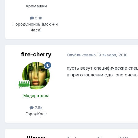
Аромашки
5,1k
Город
Сибирь (мск + 4
часа)
fire-cherry
Опубликовано
19 января, 2010
пусть везут специфические специ
в приготовлении еды. оно очень
Модераторы
7,5k
Город
Крск