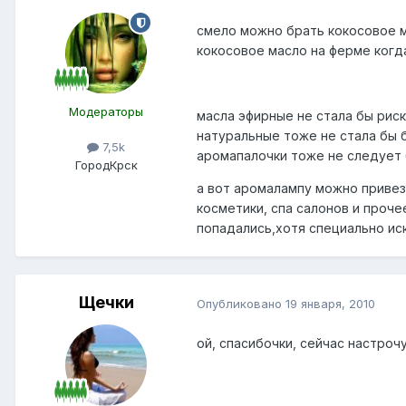
смело можно брать кокосовое м
кокосовое масло на ферме когда
Модераторы
масла эфирные не стала бы риск
натуральные тоже не стала бы 
7,5k
аромапалочки тоже не следует б
Город
Крск
а вот аромалампу можно привезт
косметики, спа салонов и проче
попадались,хотя специально иск
Щечки
Опубликовано
19 января, 2010
ой, спасибочки, сейчас настроч