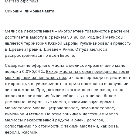
Melissa officinalis
Синоним: лимонная мята.
Мелисса лекарственная – многолетнее травянистое растение,
достигает в высоту в среднем 50-80 см. Родиной мелиссы
является территория Южной Европы. Культивировали пряность
в Древней Греции, Древнем Риме. Оттуда мелисса
распространилась по всей Европе.
Содержание эфирного масла в мелиссе чрезвычайно мало,
порядка 0,01-0,04%.
Выход масла из сырья примерно на треть
меньше, чем из лепестков роз
, и часть переходит в дистиллят
(гидролат), что увеличивает потери и сложности в получении
чистого масла. Предложение этого масла невелико, т.к. для
широкого применения были найдены в сотни раз более
доступные натуральные масла, напоминающие аромат
мелиссового масла: цитронелловое, лемонграссовое,
лимонное и мятное. По этим причинам настоящее масло
мелиссы лекарственной
редкое и очень дорогое
,
сопоставимо по стоимости с такими маслами, как роза,
нероли, жасмин.