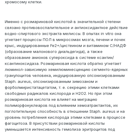
хромосому клетки.
Именно с розмариновой кислотой в значительной степени
связано противовоспалительное и антиоксидантное действие
водно-спиртового экстракта мелиссы. В опытах in vitro она
угнетает процессы ПОЛ в микросомах мозга, печени и почек
крыс, индуцированные Fe2+/цистеином и витамином С/НАДФ
(образование малонового диальдегида), а также
образование анионов супероксида в системе ксантин/
ксантиноксидаза. Розмариновая кислота обратно угнетает
люминол-зависимую хемилюминесценцию сегменто-ядерных
гранулоцитов человека, индуцированную опсонизированным
Staph. aureus, опсонизированным зимозаном и
форболмиристатацетатом, т. е. секрецию этими клетками
свободных радикалов кислорода и Н2О2. Но при этом
розмариновая кислота не влияет на миграцию
полиморфонуклеаров под влиянием хемоатрактантов, их
поглотительную способность в отношении Staph. aureus и на
уровень потребления кислорода этими клетками в процессе
фагоцитоза. В присутствии розмариновой кислоты
уменьшается интенсивность гемолиза эритроцитов под