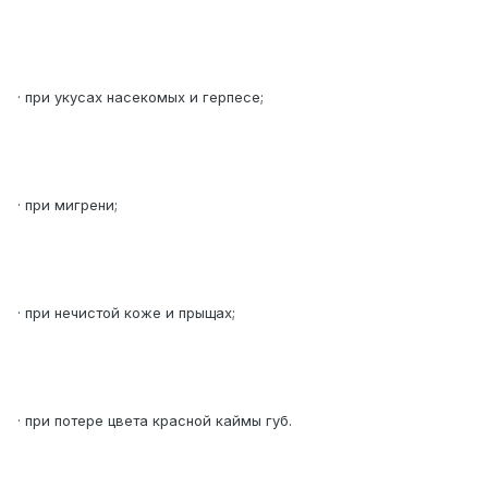
· при укусах насекомых и герпесе;
· при мигрени;
· при нечистой коже и прыщах;
· при потере цвета красной каймы губ.