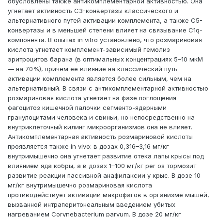
обусловлены также антикомплементарной активностью. Она
угнетает активность С3-конвертазы классического и
альтернативного путей активации комплемента, а также С5-
конвертазы и в меньшей степени влияет на связывание С1q-
компонента. В опытах in vitro установлено, что розмариновая
кислота угнетает комплемент-зависимый гемолиз
эритроцитов барана (в оптимальных концентрациях 5–10 мкМ
— на 70%), причем ее влияние на классический путь
активации комплемента является более сильным, чем на
альтернативный. В связи с антикомплементарной активностью
розмариновая кислота угнетает на фазе поглощения
фагоцитоз кишечной палочки сегменто-ядерными
гранулоцитами человека и свиньи, но непосредственно на
внутриклеточный килинг микроорганизмов она не влияет.
Антикомплементарная активность розмариновой кислоты
проявляется также in vivo: в дозах 0,316–3,16 мг/кг
внутримышечно она угнетает развитие отека лапы крысы под
влиянием яда кобры, а в дозах 1–100 мг/кг per os тормозит
развитие реакции пассивной анафилаксии у крыс. В дозе 10
мг/кг внутримышечно розмариновая кислота
противодействует активации макрофагов в организме мышей,
вызванной интраперитонеальным введением убитых
нагреванием Corynebacterium parvum. В дозе 20 мг/кг