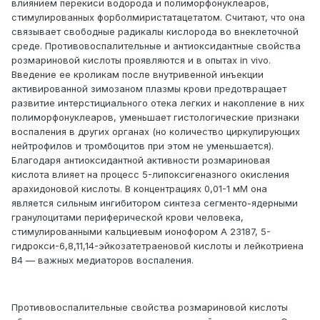
влиянием перекиси водорода и полиморфонуклеаров,
стимулированных форболмиристатацетатом. Считают, что она
связывает свободные радикалы кислорода во внеклеточной
среде. Противовоспалительные и антиоксидантные свойства
розмариновой кислоты проявляются и в опытах in vivo.
Введение ее кроликам после внутривенной инъекции
активированной зимозаном плазмы крови предотвращает
развитие интерстициального отека легких и накопление в них
полиморфонуклеаров, уменьшает гистологические признаки
воспаления в других органах (но количество циркулирующих
нейтрофилов и тромбоцитов при этом не уменьшается).
Благодаря антиоксидантной активности розмариновая
кислота влияет на процесс 5-липоксигеназного окисления
арахидоновой кислоты. В концентрациях 0,01-1 мМ она
является сильным ингибитором синтеза сегменто-ядерными
гранулоцитами периферической крови человека,
стимулированными кальциевым ионофором A 23187, 5-
гидрокси-6,8,11,14-эйкозатетраеновой кислоты и лейкотриена
В4 — важных медиаторов воспаления.
Противовоспалительные свойства розмариновой кислоты