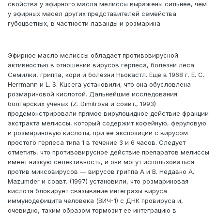
свойства у эфирного масла мелиссы выражены сильнее, чем
у эфирных масел других представителей семейства
губоцветных, в частности лаванды и розмарина.
Эфирное масло мелиссы обладает противовирусной
активностью в отношении вирусов герпеса, болезни леса
Семилки, гриппа, кори и болезни Ньокастл. Еще в 1968 г. E. C.
Herrmann и L. S. Kucera установили, что она обусловлена
розмариновой кислотой. Дальнейшие исследования
болгарских ученых (Z. Dimitrova и соавт., 1993)
продемонстрировали прямое вирулоцидное действие фракции
экстракта мелиссы, который содержит кофейную, феруловую
и розмариновую кислоты, при ее экспозиции с вирусом
простого герпеса типа 1 в течение 3 и 6 часов. Следует
отметить, что противовирусное действие препаратов мелиссы
имеет низкую селективность, и они могут использоваться
против миксовирусов — вирусов гриппа А и В. Недавно A.
Mazumder и соавт. (1997) установили, что розмариновая
кислота блокирует связывание интегразы вируса
иммунодефицита человека (ВИЧ-1) с ДНК провируса и,
очевидно, таким образом тормозит ее интеграцию в