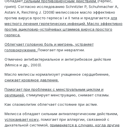
Обладает
сильным противовирусным действием
(герпес,
грипп). Согласно исследованию Schnitzler P, Schuhmacher A,
Astani A, Reichling J. (2008) мелиссовое масло эффективно
против вируса просто герпеса I и II типа и предлагается
для
местного лечения герпетических инфекций. Масло эффективно
против ацикловир-устойчивых штаммов вируса простого
герпеса.
Облегчает головную боль и мигрень, устраняет
головокружение.
Помогает при невралгии.
Отмечено антибактериальное и антигрибковое действие
(Mimica и др., 2003).
Масло мелиссы нормализует учащенное сердцебиение,
снижает кровяное давление.
Помогает при проблемах с менструальным циклом и
овуляцией,
стимулирует менструацию, снимает спазмы.
Как спазмолитик облегчает состояние при астме.
Мелисса обладает сильным антиаллергическим действием,
успокаивает кожу
, помогает при аллергии, связанной с
дыхательной системой,
применяется в случаях, когда другие