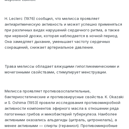
H. Leclerc (1976) сообщил, что мелисса проявляет
антиаритмическую активность и может успешно применяться
при различных видах нарушений сердечного ритма, а также
при нервной дрожи, которая наблюдается в ночной период.
Она замедляет дыхание, уменьшает частоту сердечных
сокращений, снижает артериальное давление.
Трава мелиссы обладает вяжущими гипогликемическими и
мочегонными свойствами, стимулирует менструации.
Мелисса проявляет противовоспалительные,
бактериостатические и противовирусные свойства. K. Okazaki
и S. Oshima (1953) провели исследования противомикробной
активности компонентов эфирного масла в отношении ряда
патогенных грибов и микобактерий туберкулеза. Наиболее
активными оказались альдегиды (цитраль, цитронелаль), а
менее активными — спирты (гераниол). Противомикробные