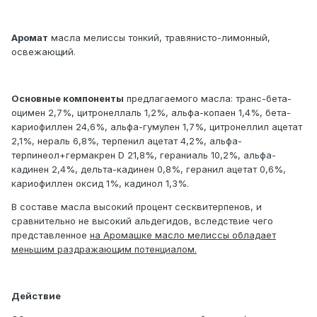
Аромат
масла мелиссы тонкий, травянисто-лимонный,
освежающий.
Основные компоненты
предлагаемого масла: транс-бета-
оцимен 2,7%, цитронеллаль 1,2%, альфа-копаен 1,4%, бета-
кариофиллен 24,6%, альфа-гумулен 1,7%, цитронеллил ацетат
2,1%, нераль 6,8%, терпенил ацетат 4,2%, альфа-
терпинеол+гермакрен D 21,8%, гераниаль 10,2%, альфа-
кадинен 2,4%, дельта-кадинен 0,8%, геранил ацетат 0,6%,
кариофиллен оксид 1%, кадинол 1,3%.
В составе масла высокий процент сесквитерпенов, и
сравнительно не высокий альдегидов, вследствие чего
представленное
на Аромашке масло мелиссы обладает
меньшим раздражающим потенциалом.
Действие