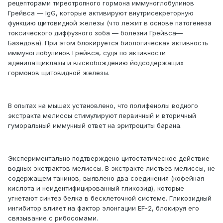
рецепторами тиреотропного гормона иммуноглобулинов
Грейвса — IgG, которые активируют внутрисекреторную
функцию щитовидной железы (что лежит в основе патогенеза
токсического диффузного зоба — болезни Грейвса—
Базедова). При этом блокируется биологическая активность
иммуноглобулинов Грейвса, судя по активности
аденилатциклазы и высвобождению йодсодержащих
гормонов щитовидной железы.
В опытах на мышах установлено, что полифенолы водного
экстракта мелиссы стимулируют первичный и вторичный
гуморальный иммунный ответ на эритроциты барана.
Экспериментально подтверждено цитостатическое действие
водных экстрактов мелиссы. В экстракте листьев мелиссы, не
содержащем танинов, выявлено два соединения (кофейная
кислота и неидентифицированный гликозид), которые
угнетают синтез белка в бесклеточной системе. Гликозидный
ингибитор влияет на фактор элонгации EF-2, блокируя его
связывание с рибосомами.