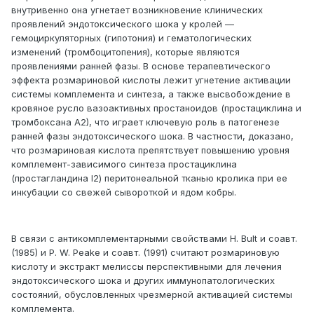
внутривенно она угнетает возникновение клинических
проявлений эндотоксического шока у кролей —
гемоциркуляторных (гипотония) и гематологических
изменений (тромбоцитопения), которые являются
проявлениями ранней фазы. В основе терапевтического
эффекта розмариновой кислоты лежит угнетение активации
системы комплемента и синтеза, а также высвобождение в
кровяное русло вазоактивных простаноидов (простациклина и
тромбоксана А2), что играет ключевую роль в патогенезе
ранней фазы эндотоксического шока. В частности, доказано,
что розмариновая кислота препятствует повышению уровня
комплемент-зависимого синтеза простациклина
(простагландина I2) перитонеальной тканью кролика при ее
инкубации со свежей сывороткой и ядом кобры.
В связи с антикомплементарными свойствами H. Bult и соавт.
(1985) и P. W. Peake и соавт. (1991) считают розмариновую
кислоту и экстракт мелиссы перспективными для лечения
эндотоксического шока и других иммунопатологических
состояний, обусловленных чрезмерной активацией системы
комплемента.