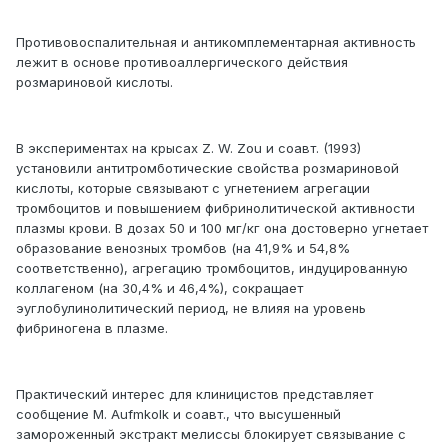
Противовоспалительная и антикомплементарная активность
лежит в основе противоаллергического действия
розмариновой кислоты.
В экспериментах на крысах Z. W. Zou и соавт. (1993)
установили антитромботические свойства розмариновой
кислоты, которые связывают с угнетением агрегации
тромбоцитов и повышением фибринолитической активности
плазмы крови. В дозах 50 и 100 мг/кг она достоверно угнетает
образование венозных тромбов (на 41,9% и 54,8%
соответственно), агрегацию тромбоцитов, индуцированную
коллагеном (на 30,4% и 46,4%), сокращает
эуглобулинолитический период, не влияя на уровень
фибриногена в плазме.
Практический интерес для клиницистов представляет
сообщение M. Аufmkоlk и соавт., что высушенный
замороженный экстракт мелиссы блокирует связывание с