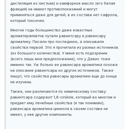
дистиляция из листьев) и камфорное масло (его белая
фракция) не имеют противопоказаний и могут
применяться даже для детей, в их составе нет сафрола,
который токсичен.
Многие годы большинство даже известных
ароматерапевтов путали равинтсару и равенсару
ароматику. Писали про последнюю, а описывали
свойства первой. Это я прочитала из разных источников
(из большого количества). У меня есть подозрение
(всего лишь мое предположение), что у Девис тоже
именно так. Уж больно ее равенсара ароматика похожа
на описание равинтсары из других источников. Также
пишут, что свойства равесары ароматики еще до конца
не изучены.
Также, они различаются по химическому составу:
равинтсара содержит 1,8-cinйole, который во многом и
придает ему лечебные свойства (я так понимаю),
равенсара ароматика цинеола в своем составе не
имеет, у нее другие компоненты.