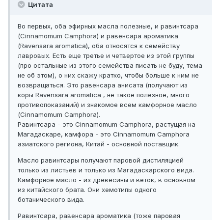
Цитата
Во первых, оба эфирных масла полезные, и равинтсара
(Cinnamomum Camphora) и равенсара ароматика
(Ravensara aromatica), оба относятся к семейству
лавровых. Есть еще третье и четвертое из этой группы
(про остальные из этого семейства писать не буду, тема
не об этом), о них скажу кратко, чтобы больше к ним не
возвращаться. Это равенсара анисата (получают из
коры Ravensara aromatica , не такое полезное, много
противопоказаний) и знакомое всем камфорное масло
(Cinnamomum Camphora).
Равинтсара - это Cinnamomum Camphora, растущая на
Магадаскаре, камфора - это Cinnamomum Camphora
азиатского региона, Китай - основной поставщик.
Масло равинтсары получают паровой дистиляцией
только из листьев и только из Магадаскарского вида.
Камфорное масло - из древесины и веток, в основном
из китайского брата. Они хемотипы одного
ботанического вида.
Равинтсара, равенсара ароматика (тоже паровая