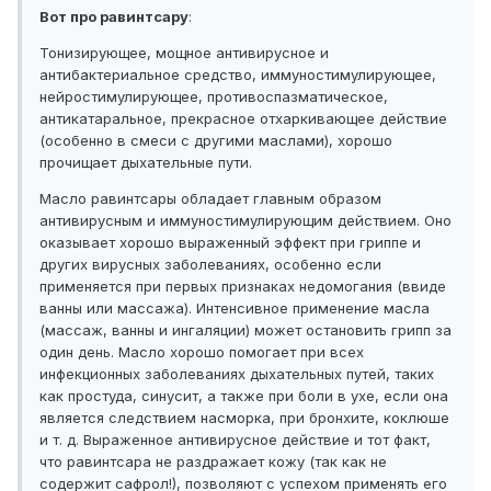
Вот про равинтсару
:
Тонизирующее, мощное антивирусное и
антибактериальное средство, иммуностимулирующее,
нейростимулирующее, противоспазматическое,
антикатаральное, прекрасное отхаркивающее действие
(особенно в смеси с другими маслами), хорошо
прочищает дыхательные пути.
Масло равинтсары обладает главным образом
антивирусным и иммуностимулирующим действием. Оно
оказывает хорошо выраженный эффект при гриппе и
других вирусных заболеваниях, особенно если
применяется при первых признаках недомогания (ввиде
ванны или массажа). Интенсивное применение масла
(массаж, ванны и ингаляции) может остановить грипп за
один день. Масло хорошо помогает при всех
инфекционных заболеваниях дыхательных путей, таких
как простуда, синусит, а также при боли в ухе, если она
является следствием насморка, при бронхите, коклюше
и т. д. Выраженное антивирусное действие и тот факт,
что равинтсара не раздражает кожу (так как не
содержит сафрол!), позволяют с успехом применять его