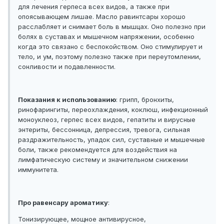
для лечения герпеса всех видов, а также при
опоясывающем лишае. Масло равинтсары хорошо
расслабляет и снимает боль в мышцах. Оно полезно при
болях в суставах и мышечном напряжении, особенно
когда это связано с беспокойством. Оно стимулирует и
тело, и ум, поэтому полезно также при переутомлении,
сонливости и подавленности.
Показания к использованию
: грипп, бронхиты,
ринофарингиты, переохлаждения, коклюш, инфекционный
моноуклеоз, герпес всех видов, гепатиты и вирусные
энтериты, бессонница, депрессия, тревога, сильная
раздражительность, упадок сил, суставные и мышечные
боли, также рекомендуется для воздействия на
лимфатическую систему и значительном снижении
иммунитета.
Про равенсару ароматику
:
Тонизирующее, мощное антивирусное,