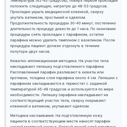
температуры (42-45 градусов), поверх первой прокладки
положить следующую, нагретую до 48-53 градусов.
Прокладки укрыть медицинской клеенкой, сверху
укутать ватником, простыней и одеялом.
Продолжительность процедуры 30-40 минут, постепенно
длительность процедур довести до 1 часа. По окончании
процедуры снять прокладки с парафином, остатки
парафина можно удалить тампоном с вазелином. После
процедуры пациент должен отдохнуть в течение
полутора-двух часов.
Кюветно-аппликационная методика. На участок тела
накладывают лепешку подготовленного парафина.
Расплавленный парафин разливают в кюветы или
противни, толщина слоя парафина около 4 см. Лепешки с
парафином закладываются в термостат с заданной
температурой 45-48 градусов и используются по мере
необходимости. Лепешку парафина накладывают на
соответствующий участок тела, сверху покрывают
клеенкой и ватником, укутывают одеялом.
Методика наслаивания. На подготовленную кожу
пациента в соответствующем месте наносят парафин
чистой малярной кистью. Первый тонкий слой парафина