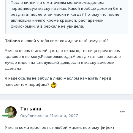
После пиллинга с маточным молочком,сделала
парафиновую маску на лицо. Какой вообще должен быть
результат после этой маски и когда? Потому что после
апликации ничего,кроме красной, распаренной
физиономии, я в зеркале не увидела.
Tatiana
а какой у тебя цвет кожи,светлый ,смуглый?
У меня очень светлый цвет,но сказать,что лицо прям очень
красное я не могу.Розовенькое,да.А результат как правило
лучше виден на следующий день,если я маску вечером
сделала.
Я надеюсь,ты не забыла лицо маслом намазать перед
нанесентем порафина?
Татьяна
Опубликовано
21 марта, 2007
У меня кожа краснеет от любой маски, поэтому фифект