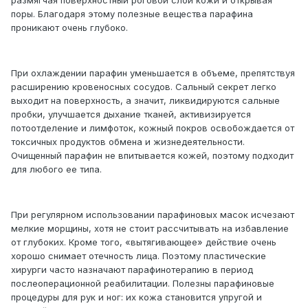
размягчая поверхностный роговой слой кожи и открывая
поры. Благодаря этому полезные вещества парафина
проникают очень глубоко.
При охлаждении парафин уменьшается в объеме, препятствуя
расширению кровеносных сосудов. Сальный секрет легко
выходит на поверхность, а значит, ликвидируются сальные
пробки, улучшается дыхание тканей, активизируется
потоотделение и лимфоток, кожный покров освобождается от
токсичных продуктов обмена и жизнедеятельности.
Очищенный парафин не впитывается кожей, поэтому подходит
для любого ее типа.
При регулярном использовании парафиновых масок исчезают
мелкие морщины, хотя не стоит рассчитывать на избавление
от глубоких. Кроме того, «вытягивающее» действие очень
хорошо снимает отечность лица. Поэтому пластические
хирурги часто назначают парафинотерапию в период
послеоперационной реабилитации. Полезны парафиновые
процедуры для рук и ног: их кожа становится упругой и