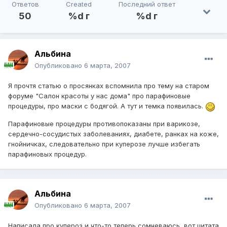
Ответов
Created
Последний ответ
50
%d г
%d г
Альбина
Опубликовано
6 марта, 2007
Я прочтя статью о просянках вспомнила про тему на старом
форуме "Салон красоты у нас дома" про парафиновые
процедуры, про маски с бодягой. А тут и темка появилась.
Парафиновые процедуры противопоказаны при варикозе,
сердечно-сосудистых заболеваниях, диабете, ранках на коже,
гнойничках, следовательно при куперозе лучше избегать
парафиновых процедур.
Альбина
Опубликовано
6 марта, 2007
Написала про купероз и что-то теперь сомневаюсь, вот цитата