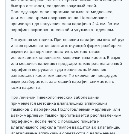
быстро остывает, создавая защитный слой.
Последующие слои парафина остывают медленнее,
длительное время сохраняя тепло. Наслаивание
производят до получения слоя парафина 2-4 см. Затем
парафин покрывают клеенкой и укутывают одеялом.
Погружная методика. При лечении парафином кистей рук
и стоп применяется соответствующей формы разборные
ящики из фанеры или пластика, можно также
использовать клеенчатые мешочки типа кисета. В ящик
или мешочек наливают предварительно расплавленный
парафин и погружают туда конечность. Мешочек
завязывают кисетным швом. По окончании процедуры
ящик разбирается, застывший парафин снимается с
кожи пациента.
При лечении гинекологических заболеваний
применяется методика влагалищных аппликаций
тампонов с парафином. Подготовленный марлевый или
ватно-марлевый тампон пропитывается расплавленным
парафином, после чего с помощью пинцета и
влагалищного зеркала тампон вводится во влагалище.
Влагалищные аппликации сочетаются с наложением