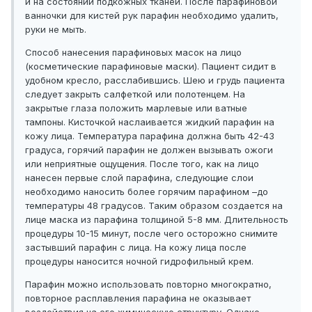
и на состоянии подкожных тканей. После парафиновой
ванночки для кистей рук парафин необходимо удалить,
руки не мыть.
Способ нанесения парафиновых масок на лицо
(косметические парафиновые маски). Пациент сидит в
удобном кресло, расслабившись. Шею и грудь пациента
следует закрыть салфеткой или полотенцем. На
закрытые глаза положить марлевые или ватные
тампоны. Кисточкой наслаивается жидкий парафин на
кожу лица. Температура парафина должна быть 42-43
градуса, горячий парафин не должен вызывать ожоги
или неприятные ощущения. После того, как на лицо
нанесен первые слой парафина, следующие слои
необходимо наносить более горячим парафином –до
температуры 48 градусов. Таким образом создается на
лице маска из парафина толщиной 5-8 мм. Длительность
процедуры 10-15 минут, после чего осторожно снимите
застывший парафин с лица. На кожу лица после
процедуры наносится ночной гидрофильный крем.
Парафин можно использовать повторно многократно,
повторное расплавления парафина не оказывает