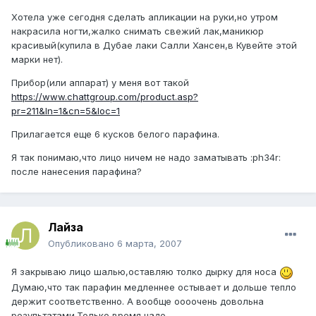
Хотела уже сегодня сделать апликации на руки,но утром
накрасила ногти,жалко снимать свежий лак,маникюр
красивый(купила в Дубае лаки Салли Хансен,в Кувейте этой
марки нет).
Прибор(или аппарат) у меня вот такой
https://www.chattgroup.com/product.asp?
pr=211&ln=1&cn=5&loc=1
Прилагается еще 6 кусков белого парафина.
Я так понимаю,что лицо ничем не надо заматывать :ph34r:
после нанесения парафина?
Лайза
Опубликовано
6 марта, 2007
Я закрываю лицо шалью,оставляю толко дырку для носа
Думаю,что так парафин медленнее остывает и дольше тепло
держит соответственно. А вообще оооочень довольна
результатами.Только время надо.