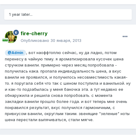
1 year later...
fire-cherry
Опубликовано
30 января, 2013
, вот наоффтоплю сейчас, ну да ладно, потом
@Admin
перенесу в чайную тему. я ароматизировала кусочек шена
стручком ванили. примерно через месяц попробовала -
получилась кака. пропала индивидуальность шена, а вкус
ванили не проявился, и получилось несовместимость какая-
то. я поругала себя что так с шеном поступила и ванилькой. ну
и как-то подзабылась у меня баночка эта. а тут недавно ее
обнаружила и решила снова попробовать. с момента
закладки ванили прошло более года. и вот теперь мне очень
понравился результат, вкус получился гармоничным, с
привкусом ванили, округлым таким. звенящие "зеленые" ноты
шена перестали выпячиваться, стали мягче.