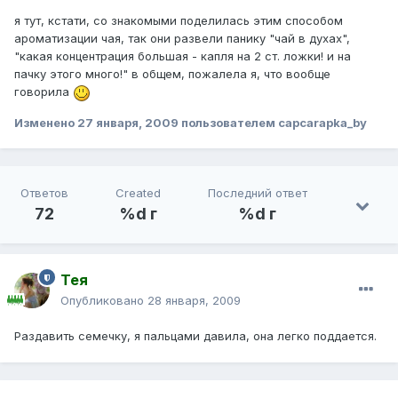
я тут, кстати, со знакомыми поделилась этим способом
ароматизации чая, так они развели панику "чай в духах",
"какая концентрация большая - капля на 2 ст. ложки! и на
пачку этого много!" в общем, пожалела я, что вообще
говорила
Изменено
27 января, 2009
пользователем capcarapka_by
Ответов
Created
Последний ответ
72
%d г
%d г
Тея
Опубликовано
28 января, 2009
Раздавить семечку, я пальцами давила, она легко поддается.