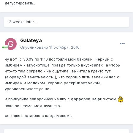
дегустировать..
2 weeks later...
Galateya
Опубликовано
11 октября, 2010
ну вот.. с 30.09 по 11.10 постояли мои баночки.. черный с
имбирем - вкуснотища! правда только вкус-запах.. а чтобы
что-то там согрело - не ощутила.. вычитала где-то тут
(аюрведой зачитываюсь..), что хорошо пить зеленый час с
имбирем и молоком.. хорошо раскрывает чакры,
уравновешивает доши..
и прикупила заварочную чашку с фарфоровым фильтром
пока за неимением лучшего..
сегодня поставлю с кардамоном!..