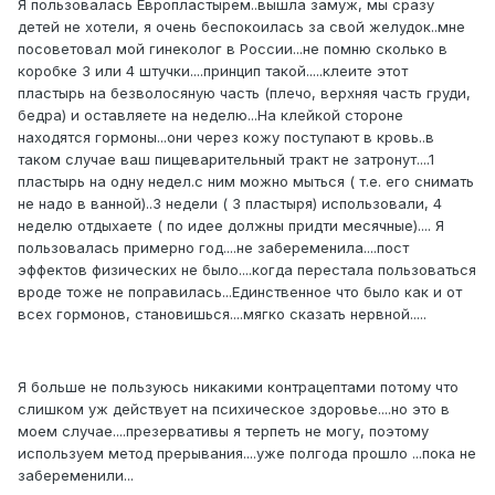
Я пользовалась Европластырем..вышла замуж, мы сразу
детей не хотели, я очень беспокоилась за свой желудок..мне
посоветовал мой гинеколог в России...не помню сколько в
коробке 3 или 4 штучки....принцип такой.....клеите этот
пластырь на безволосяную часть (плечо, верхняя часть груди,
бедра) и оставляете на неделю...На клейкой стороне
находятся гормоны...они через кожу поступают в кровь..в
таком случае ваш пищеварительный тракт не затронут....1
пластырь на одну недел.с ним можно мыться ( т.е. его снимать
не надо в ванной)..3 недели ( 3 пластыря) использовали, 4
неделю отдыхаете ( по идее должны придти месячные).... Я
пользовалась примерно год....не забеременила....пост
эффектов физических не было....когда перестала пользоваться
вроде тоже не поправилась...Единственное что было как и от
всех гормонов, становишься....мягко сказать нервной.....
Я больше не пользуюсь никакими контрацептами потому что
слишком уж действует на психическое здоровье....но это в
моем случае....презервативы я терпеть не могу, поэтому
используем метод прерывания....уже полгода прошло ...пока не
забеременили...