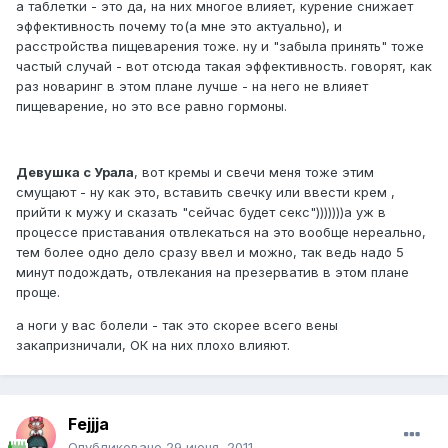
а таблетки - это да, на них многое влияет, курение снижает
эффективность почему то(а мне это актуально), и
расстройства пищеварения тоже. ну и "забыла принять" тоже
частый случай - вот отсюда такая эффективность. говорят, как
раз новаринг в этом плане лучше - на него не влияет
пищеварение, но это все равно гормоны.
Девушка с Урала
, вот кремы и свечи меня тоже этим
смущают - ну как это, вставить свечку или ввести крем ,
прийти к мужу и сказать "сейчас будет секс")))))))а уж в
процессе приставания отвлекаться на это вообще нереально,
тем более одно дело сразу ввел и можно, так ведь надо 5
минут подождать, отвлекания на презерватив в этом плане
проще.
а ноги у вас болели - так это скорее всего вены
закапризничали, ОК на них плохо влияют.
Fejjja
Опубликовано
29 июня, 2011