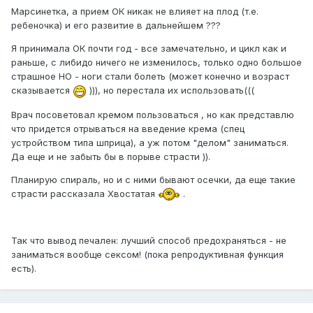
Марсинетка, а прием ОК никак не влияет на плод (т.е.
ребеночка) и его развитие в дальнейшем ???
Я принимала ОК почти год - все замечательно, и цикл как и
раньше, с либидо ничего не изменилось, только одно большое
страшное НО - ноги стали болеть (может конечно и возраст
сказывается
))), но перестала их использовать(((
Врач посоветовал кремом пользоваться , но как представлю
что придется отрываться на введение крема (спец
устройством типа шприца), а уж потом "делом" заниматься.
Да еще и не забыть бы в порыве страсти )).
Планирую спираль, но и с ними бывают осечки, да еще такие
страсти рассказала Хвостатая
.
Так что вывод печален: лучший способ предохраняться - не
заниматься вообще сексом! (пока репродуктивная функция
есть).