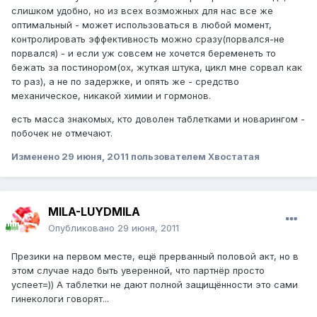
слишком удобно, но из всех возможных для нас все же
оптимальный - может использоваться в любой момент,
контролировать эффективность можно сразу(порвался-не
порвался) - и если уж совсем не хочется беременеть то
бежать за постинором(ох, жуткая штука, цикл мне сорвал как
то раз), а не по задержке, и опять же - средство
механическое, никакой химии и гормонов.
есть масса знакомых, кто доволен таблетками и новарингом -
побочек не отмечают.
Изменено
29 июня, 2011
пользователем Хвостатая
MILA-LUYDMILA
Опубликовано
29 июня, 2011
Презики на первом месте, ещё прерванный половой акт, но в
этом случае надо быть уверенной, что партнёр просто
успеет=)) А таблетки не дают полной защищённости это сами
гинекологи говорят...