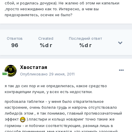
сбой, и родилась дочурка). Не жалею об этом ни капельки
,просто неожиданно как то. Интересно, а чем вы
предохраняетесь, осечек не было?
Ответов
Created
Последний ответ
96
%d г
%d г
Хвостатая
Опубликовано
29 июня, 2011
я так до сих пор и не определилась, какое средство
контрацепции лучше, у всех есть недостатки.
пробовала таблетки - у меня было отвратительное
настроение, очень болела грудь и напрочь отсутствовало
либидо(в этом , я так понимаю, главный противозачаточный
эффект
).пластыри и кольцо новаринг точно такие же
гормоны - и побочки соответствующие, разница лишь в
способе применения. мне кажется, что кормить здоровый