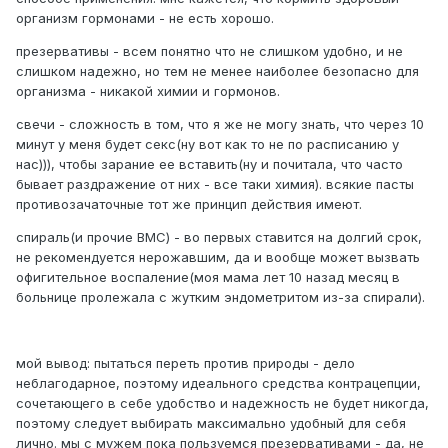
организм гормонами - не есть хорошо.
презервативы - всем понятно что не слишком удобно, и не
слишком надежно, но тем не менее наиболее безопасно для
организма - никакой химии и гормонов.
свечи - сложность в том, что я же не могу знать, что через 10
минут у меня будет секс(ну вот как то не по расписанию у
нас))), чтобы зарание ее вставить(ну и почитала, что часто
бывает раздражение от них - все таки химия). всякие пасты
противозачаточные тот же принцип действия имеют.
спираль(и прочие ВМС) - во первых ставится на долгий срок,
не рекомендуется нерожавшим, да и вообще может вызвать
офигительное воспаление(моя мама лет 10 назад месяц в
больнице пролежала с жутким эндометритом из-за спирали).
мой вывод: пытаться переть против природы - дело
неблагодарное, поэтому идеального средства контрацепции,
сочетающего в себе удобство и надежность не будет никогда,
поэтому следует выбирать максимально удобный для себя
лично. мы с мужем пока пользуемся презервативами - да, не