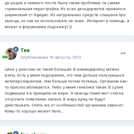
до родов и немного после была такая проблема..та самая
гормональная перестройка. Из всех дезодорантов прижился
шариковый от Адидас. Из натуральных средств слышала про
квасцы, но как их использовать не знаю.. Интернет в помощь, а
может и форумчанки подскажут ))
Тея
Опубликовано
19 августа, 2013
Цена у рексоны не такая большая. В командировку можно
взять. Есть у меня подозрение, что чем дольше пользуешься
антиперспирантом, тем больше потом потеешь. Организм как-
то приспосабливается. Либо у меня генетика такая. В сухие
подмышки я в принципе не верю. А квасцы помогают слегка
отсрочить появление запаха. В жару вряд ли будут
действовать. Опять же от особенностей организма зависит.
Кому-то хорошо может быть...