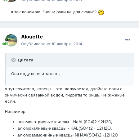
..... я так понимаю, "наши руки не для скуки"?
Alouette
Опубликовано
10 января, 2014
Цитата
Они воду не впитывают.
я тут почитала, квасцы - это, получается, двойные соли с
химически связанной водой, гидраты то бишь. Не жженые
если.
Например,
алюмонатриевые квасцы - NaAL(SO4)2 ·12H2O,
алюмокалиевые квасцы - KAL(SO4)2 · 12H2O,
алюмоаммонийные квасцы NH4Al(SO4)2 ·12H2O