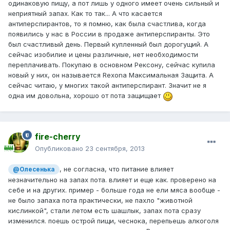
одинаковую пищу, а пот лишь у одного имеет очень сильный и
неприятный запах. Как то так... А что касается
антиперспирантов, то я помню, как была счастлива, когда
появились у нас в России в продаже антиперспиранты. Это
был счастливый день. Первый купленный был дорогущий. А
сейчас изобилие и цены различные, нет необходимости
переплачивать. Покупаю в основном Рексону, сейчас купила
новый у них, он называется Rexona Максимальная Защита. А
сейчас читаю, у многих такой антиперспирант. Значит не я
одна им довольна, хорошо от пота защищает
fire-cherry
Опубликовано
23 сентября, 2013
, не согласна, что питание влияет
@Олесенька
незначительно на запах пота. влияет и еще как. проверено на
себе и на других. пример - больше года не ели мяса вообще -
не было запаха пота практически, не пахло "животной
кислинкой", стали летом есть шашлык, запах пота сразу
изменился. поешь острой пищи, чеснока, перепьешь алкоголя