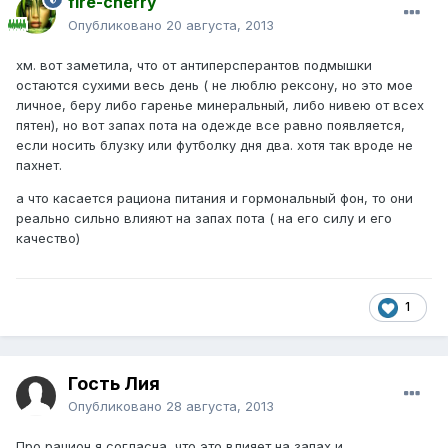
fire-cherry
Опубликовано
20 августа, 2013
хм. вот заметила, что от антиперсперантов подмышки
остаются сухими весь день ( не люблю рексону, но это мое
личное, беру либо гаренье минеральный, либо нивею от всех
пятен), но вот запах пота на одежде все равно появляется,
если носить блузку или футболку дня два. хотя так вроде не
пахнет.
а что касается рациона питания и гормональный фон, то они
реально сильно влияют на запах пота ( на его силу и его
качество)
1
Гость Лия
Опубликовано
28 августа, 2013
Про рацион я согласна, что это влияет на запах и