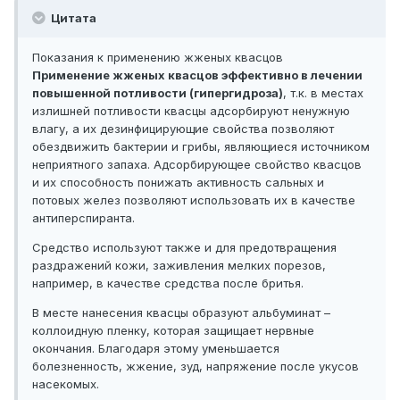
Цитата
Показания к применению жженых квасцов
Применение жженых квасцов эффективно в лечении
повышенной потливости (гипергидроза)
, т.к. в местах
излишней потливости квасцы адсорбируют ненужную
влагу, а их дезинфицирующие свойства позволяют
обездвижить бактерии и грибы, являющиеся источником
неприятного запаха. Адсорбирующее свойство квасцов
и их способность понижать активность сальных и
потовых желез позволяют использовать их в качестве
антиперспиранта.
Средство используют также и для предотвращения
раздражений кожи, заживления мелких порезов,
например, в качестве средства после бритья.
В месте нанесения квасцы образуют альбуминат –
коллоидную пленку, которая защищает нервные
окончания. Благодаря этому уменьшается
болезненность, жжение, зуд, напряжение после укусов
насекомых.