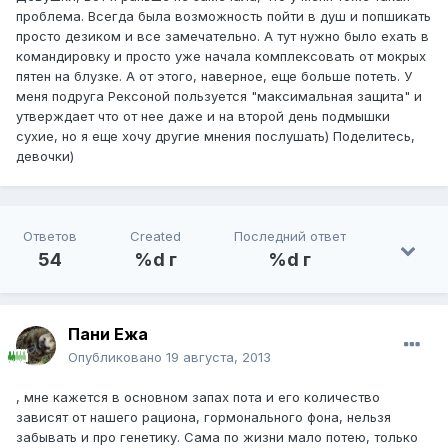
проблема. Всегда была возможность пойти в душ и попшикать
просто дезиком и все замечательно. А тут нужно было ехать в
командировку и просто уже начала комплексовать от мокрых
пятен на блузке. А от этого, наверное, еще больше потеть. У
меня подруга Рексоной пользуется "максимальная защита" и
утверждает что от нее даже и на второй день подмышки
сухие, но я еще хочу другие мнения послушать) Поделитесь,
девочки)
Ответов
Created
Последний ответ
54
%d г
%d г
Пани Ежа
Опубликовано
19 августа, 2013
, мне кажется в основном запах пота и его количество
зависят от нашего рациона, гормонального фона, нельзя
забывать и про генетику. Сама по жизни мало потею, только