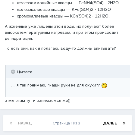
железоаммонийные квасцы — FeNH4(SO4) · 2H2О
железокалиевые квасцы — KFe(SO4)2 · 12H2O
хромокалиевые квасцы — KCr(SO4)2 · 12H2O.
А жженные уже лишены этой воды, их получают более
высокотемпературным нагревом, и при этом происходит
дегидратация.
То есть они, как я полагаю, воду-то должны впитывать?
Цитата
..... я так понимаю, "наши руки не для скуки"?
а мы этим тут и занимаемся же))
НАЗАД
Страница 1 из 3
ДАЛЕЕ