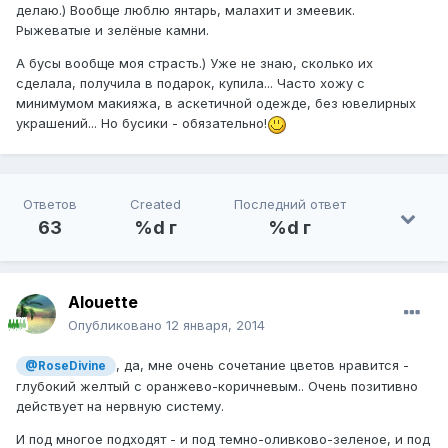
делаю.) Вообще люблю янтарь, малахит и змеевик.
Рыжеватые и зелёные камни.
А бусы вообще моя страсть.) Уже не знаю, сколько их
сделала, получила в подарок, купила... Часто хожу с
минимумом макияжа, в аскетичной одежде, без ювелирных
украшений... Но бусики - обязательно!
Ответов
Created
Последний ответ
63
%d г
%d г
Alouette
Опубликовано
12 января, 2014
, да, мне очень сочетание цветов нравится -
@RoseDivine
глубокий желтый с оранжево-коричневым.. Очень позитивно
действует на нервную систему.
И под многое подходят - и под темно-оливково-зеленое, и под