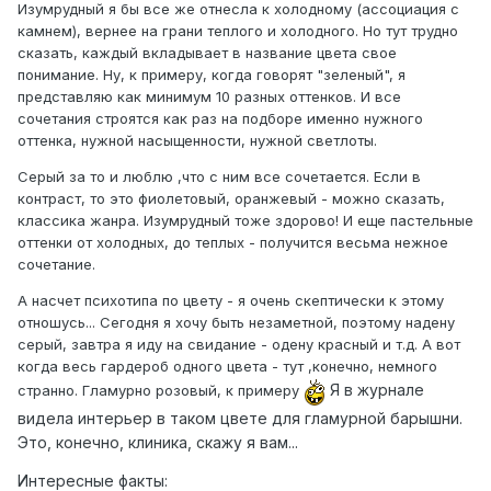
Изумрудный я бы все же отнесла к холодному (ассоциация с
камнем), вернее на грани теплого и холодного. Но тут трудно
сказать, каждый вкладывает в название цвета свое
понимание. Ну, к примеру, когда говорят "зеленый", я
представляю как минимум 10 разных оттенков. И все
сочетания строятся как раз на подборе именно нужного
оттенка, нужной насыщенности, нужной светлоты.
Серый за то и люблю ,что с ним все сочетается. Если в
контраст, то это фиолетовый, оранжевый - можно сказать,
классика жанра. Изумрудный тоже здорово! И еще пастельные
оттенки от холодных, до теплых - получится весьма нежное
сочетание.
А насчет психотипа по цвету - я очень скептически к этому
отношусь... Сегодня я хочу быть незаметной, поэтому надену
серый, завтра я иду на свидание - одену красный и т.д. А вот
когда весь гардероб одного цвета - тут ,конечно, немного
Я в журнале
странно. Гламурно розовый, к примеру
видела интерьер в таком цвете для гламурной барышни.
Это, конечно, клиника, скажу я вам...
Интересные факты: