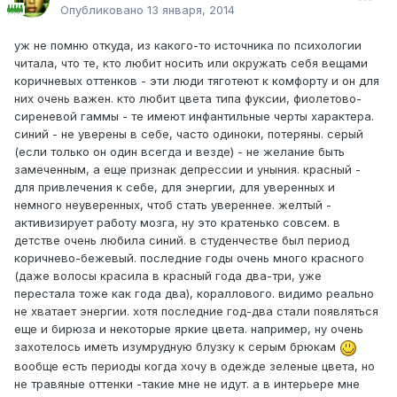
Опубликовано
13 января, 2014
уж не помню откуда, из какого-то источника по психологии
читала, что те, кто любит носить или окружать себя вещами
коричневых оттенков - эти люди тяготеют к комфорту и он для
них очень важен. кто любит цвета типа фуксии, фиолетово-
сиреневой гаммы - те имеют инфантильные черты характера.
синий - не уверены в себе, часто одиноки, потеряны. серый
(если только он один всегда и везде) - не желание быть
замеченным, а еще признак депрессии и уныния. красный -
для привлечения к себе, для энергии, для уверенных и
немного неуверенных, чтоб стать увереннее. желтый -
активизирует работу мозга, ну это кратенько совсем. в
детстве очень любила синий. в студенчестве был период
коричнево-бежевый. последние годы очень много красного
(даже волосы красила в красный года два-три, уже
перестала тоже как года два), кораллового. видимо реально
не хватает энергии. хотя последние год-два стали появляться
еще и бирюза и некоторые яркие цвета. например, ну очень
захотелось иметь изумрудную блузку к серым брюкам
вообще есть периоды когда хочу в одежде зеленые цвета, но
не травяные оттенки -такие мне не идут. а в интерьере мне