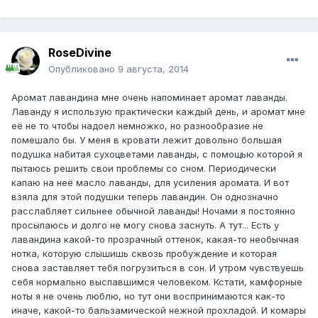
RoseDivine
Опубликовано
9 августа, 2014
Аромат лавандина мне очень напоминает аромат лаванды.
Лаванду я использую практически каждый день, и аромат мне
её не то чтобы надоел немножко, но разнообразие не
помешало бы. У меня в кровати лежит довольно большая
подушка набитая сухоцветами лаванды, с помощью которой я
пытаюсь решить свои проблемы со сном. Периодически
капаю на неё масло лаванды, для усиления аромата. И вот
взяла для этой подушки теперь лавандин. Он однозначно
расслабляет сильнее обычной лаванды! Ночами я постоянно
просыпаюсь и долго не могу снова заснуть. А тут... Есть у
лавандина какой-то прозрачный оттенок, какая-то необычная
нотка, которую слышишь сквозь пробуждение и которая
снова заставляет тебя погрузиться в сон. И утром чувствуешь
себя нормально выспавшимся человеком. Кстати, камфорные
ноты я не очень люблю, но тут они воспринимаются как-то
иначе, какой-то бальзамической нежной прохладой. И комары