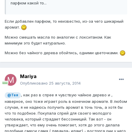
парфюм какой то...
Если добавлен парфюм, то неизвестно, из-за чего шикарный
аромат.
Можно смешать масла по аналогии с локситаном. Как
минимум это будет натурально.
Можно без чайного дерева обойтись, одними цветочками.
Mariya
Опубликовано
25 августа, 2014
, как раз в спрее я чувствую чайное дерево и ,
@Тея
наверное, оно тоже играет роль в конечном аромате. В любом
случае, я не надеюсь получить аромат в точь точь, а хотя бы
что то подобное. Покупала спрей для своего молодого
человека, который страдает бессонницей. Так вот - он
утверждает, что ему очень помогает, хотя до этого делала
подобные смеси сама ( лаванда- иланг) - восторга они у него