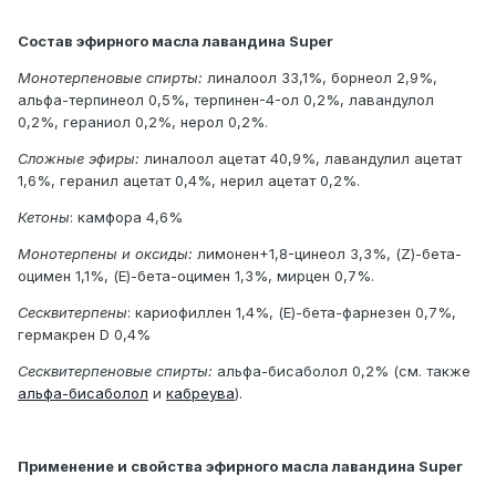
Состав эфирного масла лавандина Super
Монотерпеновые спирты:
линалоол 33,1%, борнеол 2,9%,
альфа-терпинеол 0,5%, терпинен-4-ол 0,2%, лавандулол
0,2%, гераниол 0,2%, нерол 0,2%.
Сложные эфиры:
линалоол ацетат 40,9%, лавандулил ацетат
1,6%, геранил ацетат 0,4%, нерил ацетат 0,2%.
Кетоны
: камфора 4,6%
Монотерпены и оксиды:
лимонен+1,8-цинеол 3,3%, (Z)-бета-
оцимен 1,1%, (Е)-бета-оцимен 1,3%, мирцен 0,7%.
Сесквитерпены
: кариофиллен 1,4%, (Е)-бета-фарнезен 0,7%,
гермакрен D 0,4%
Сесквитерпеновые спирты:
альфа-бисаболол 0,2% (см. также
альфа-бисаболол
и
кабреува
).
Применение и свойства эфирного масла лавандина Super