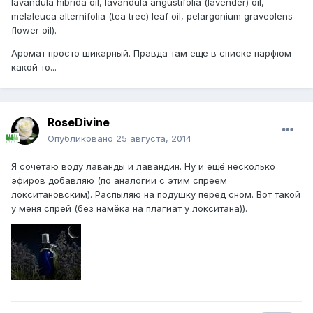
lavandula hibrida oil, lavandula angustifolia (lavender) oil,
melaleuca alternifolia (tea tree) leaf oil, pelargonium graveolens
flower oil).
Аромат просто шикарный. Правда там еще в списке парфюм
какой то...
RoseDivine
Опубликовано
25 августа, 2014
Я сочетаю воду лаванды и лавандин. Ну и ещё несколько
эфиров добавляю (по аналогии с этим спреем
локситановским). Распыляю на подушку перед сном. Вот такой
у меня спрей (без намёка на плагиат у локситана)).