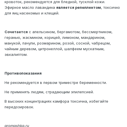
кровоток, рекомендуется для бледной, тусклой кожи.
Эфирное масло лавандина
является репеллентом
, токсично
для яиц насекомых и клещей.
Сочетается
с апельсином, бергамотом, бессмертником,
геранью, жасмином, корицей, лимоном, мандарином,
манукой, пачули, розмарином, розой, сосной, чабрецом,
чайным деревом, цитронеллой, шалфеем мускатным,
эвкалиптом.
Противопоказания
Не рекомендуется в первом триместре беременности.
Не применять людям, страдающим эпилепсией.
В высоких концентрациях камфора токсична, избегайте
передозировок.
aromashka.ru