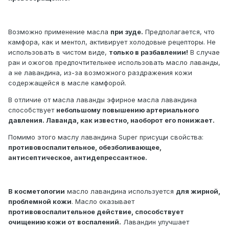
Возможно применение масла
при зуде.
Предполагается, что
камфора, как и ментол, активирует холодовые рецепторы. Не
использовать в чистом виде,
только в разбавлении!
В случае
ран и ожогов предпочтительнее использовать масло лаванды,
а не лавандина, из-за возможного раздражения кожи
содержащейся в масле камфорой.
В отличие от масла лаванды эфирное масла лавандина
способствует
небольшому повышению артериального
давления. Лаванда, как известно, наоборот его понижает.
Помимо этого маслу лавандина Super присущи свойства:
противовоспалительное, обезболивающее,
антисептическое, антидепрессантное.
В косметологии
масло лавандина используется
для жирной,
проблемной кожи
. Масло оказывает
противовоспалительное действие, способствует
очищению кожи от воспалений.
Лавандин улучшает