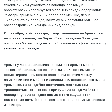
камфоры. Из-за содержания последней считается более
токсичной, чем узколистная лаванда, поэтому в
ароматерапии используется мало. В гибридах содержание
камфоры примерно в 2,5 и более раз меньше, чем в
широколистной лаванде, поэтому они получили большее
распространение, чем данный вид лаванды.
Сорт гибридной лаванды, представленный на Аромашке,
называется лавандин Super.
Сорт лавандина Super дает
масло
наиболее сладкое
и приближенное к эфирному маслу
узколистной лаванды
.
Аромат у масла лавандина напоминает аромат масла
настоящей лаванды, но есть и отличия. Чтобы вы могли
сориентироваться, кратко обозначим отличия между
лавандами fine и майлет и лавандином, представленными на
Аромашке.
Лаванда fine цветочная
,
без примеси
травянистых нот,
которые присущи лаванде майлет и
лавандину
.
В лавандине помимо того ощущаются
камфорные ноты
(за счет большего количества 1,8-цинеола
и камфоры).