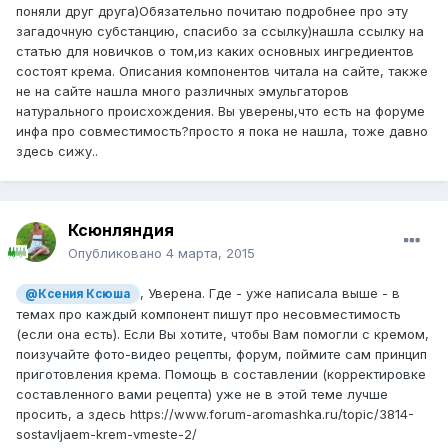
поняли друг друга)Обязательно почитаю подробнее про эту
загадочную субстанцию, спасибо за ссылку)нашла ссылку на
статью для новичков о том,из каких основных ингредиентов
состоят крема. Описания компонентов читала на сайте, также
не на сайте нашла много различных эмульгаторов
натурального происхождения. Вы уверены,что есть на форуме
инфа про совместимость?просто я пока не нашла, тоже давно
здесь сижу..
Ксюнляндия
Опубликовано
4 марта, 2015
, Уверена. Где - уже написала выше - в
@Ксения Ксюша
темах про каждый компонент пишут про несовместимость
(если она есть). Если Вы хотите, чтобы Вам помогли с кремом,
поизучайте фото-видео рецепты, форум, поймите сам принцип
приготовления крема. Помощь в составлении (корректировке
составленного вами рецепта) уже не в этой теме лучше
просить, а здесь https://www.forum-aromashka.ru/topic/3814-
sostavljaem-krem-vmeste-2/