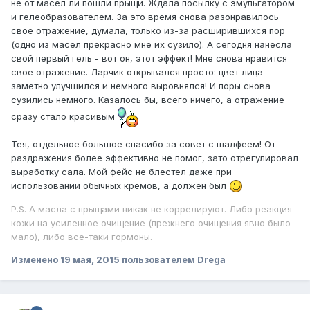
не от масел ли пошли прыщи. Ждала посылку с эмульгатором
и гелеобразователем. За это время снова разонравилось
свое отражение, думала, только из-за расширившихся пор
(одно из масел прекрасно мне их сузило). А сегодня нанесла
свой первый гель - вот он, этот эффект! Мне снова нравится
свое отражение. Ларчик открывался просто: цвет лица
заметно улучшился и немного выровнялся! И поры снова
сузились немного. Казалось бы, всего ничего, а отражение
сразу стало красивым
Тея, отдельное большое спасибо за совет с шалфеем! От
раздражения более эффективно не помог, зато отрегулировал
выработку сала. Мой фейс не блестел даже при
использовании обычных кремов, а должен был
P.S. А масла с прыщами никак не коррелируют. Либо реакция
кожи на усиленное очищение (прежнего очищения явно было
мало), либо все-таки гормоны.
Изменено
19 мая, 2015
пользователем Drega