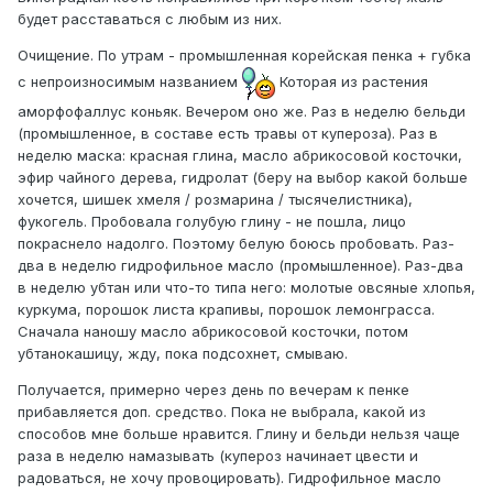
будет расставаться с любым из них.
Очищение. По утрам - промышленная корейская пенка + губка
с непроизносимым названием
Которая из растения
аморфофаллус коньяк. Вечером оно же. Раз в неделю бельди
(промышленное, в составе есть травы от купероза). Раз в
неделю маска: красная глина, масло абрикосовой косточки,
эфир чайного дерева, гидролат (беру на выбор какой больше
хочется, шишек хмеля / розмарина / тысячелистника),
фукогель. Пробовала голубую глину - не пошла, лицо
покраснело надолго. Поэтому белую боюсь пробовать. Раз-
два в неделю гидрофильное масло (промышленное). Раз-два
в неделю убтан или что-то типа него: молотые овсяные хлопья,
куркума, порошок листа крапивы, порошок лемонграсса.
Сначала наношу масло абрикосовой косточки, потом
убтанокашицу, жду, пока подсохнет, смываю.
Получается, примерно через день по вечерам к пенке
прибавляется доп. средство. Пока не выбрала, какой из
способов мне больше нравится. Глину и бельди нельзя чаще
раза в неделю намазывать (купероз начинает цвести и
радоваться, не хочу провоцировать). Гидрофильное масло