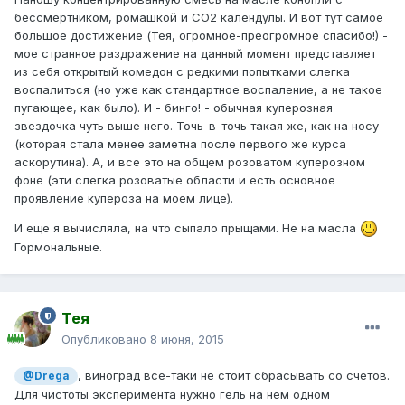
бессмертником, ромашкой и СО2 календулы. И вот тут самое
большое достижение (Тея, огромное-преогромное спасибо!) -
мое странное раздражение на данный момент представляет
из себя открытый комедон с редкими попытками слегка
воспалиться (но уже как стандартное воспаление, а не такое
пугающее, как было). И - бинго! - обычная куперозная
звездочка чуть выше него. Точь-в-точь такая же, как на носу
(которая стала менее заметна после первого же курса
аскорутина). А, и все это на общем розоватом куперозном
фоне (эти слегка розоватые области и есть основное
проявление купероза на моем лице).
И еще я вычисляла, на что сыпало прыщами. Не на масла
Гормональные.
Тея
Опубликовано
8 июня, 2015
, виноград все-таки не стоит сбрасывать со счетов.
@Drega
Для чистоты эксперимента нужно гель на нем одном