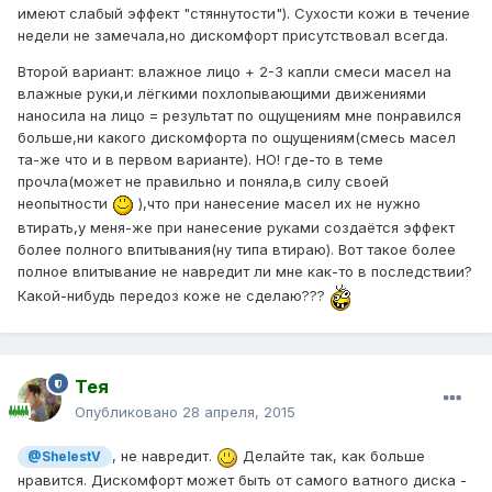
имеют слабый эффект "стяннутости"). Сухости кожи в течение
недели не замечала,но дискомфорт присутствовал всегда.
Второй вариант: влажное лицо + 2-3 капли смеси масел на
влажные руки,и лёгкими похлопывающими движениями
наносила на лицо = результат по ощущениям мне понравился
больше,ни какого дискомфорта по ощущениям(смесь масел
та-же что и в первом варианте). НО! где-то в теме
прочла(может не правильно и поняла,в силу своей
неопытности
),что при нанесение масел их не нужно
втирать,у меня-же при нанесение руками создаётся эффект
более полного впитывания(ну типа втираю). Вот такое более
полное впитывание не навредит ли мне как-то в последствии?
Какой-нибудь передоз коже не сделаю???
Тея
Опубликовано
28 апреля, 2015
, не навредит.
Делайте так, как больше
@ShelestV
нравится. Дискомфорт может быть от самого ватного диска -