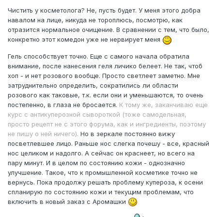
Чистить у косметолога? Не, пусть будет. У меня этого добра
навалом на лице, никуда не тороплюсь, посмотрю, как
отразится нормальное очищение. В сравнении с тем, что было,
конкретно этот комедон уже не нервирует меня
Гель способствует точно. Еще с самого начала обратила
внимание, после нанесения геля личико белеет. Не так, чтоб
хоп - и нет розового вообще. Просто светлеет заметно. Мне
затруднительно определить, сократились ли области
розового как таковые, т.к. если они и уменьшаются, то очень
постепенно, в глаза не бросается.
К тому же, заканчиваю еще
курс с антикуперозной сывороткой (тоже самодельная,
просто рецепт не с этого форума, как и ингредиенты, поэтому
не пишу о ней ничего).
Но в зеркале постоянно вижу
посветлевшее лицо. Раньше нос слегка почешу - все, красный
нос целиком и надолго. А сейчас он краснеет, но всего на
пару минут. И в целом по состоянию кожи - однозначно
улучшение. Такое, что к промышленной косметике точно не
вернусь. Пока продолжу решать проблему купероза, к осени
спланирую по состоянию кожи и текущим проблемам, что
включить в новый заказ с Аромашки