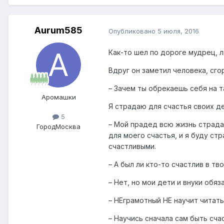
Aurum585
Опубликовано
5 июля, 2016
Как-то шел по дороге мудрец, 
Вдруг он заметил человека, сг
– Зачем ты обрекаешь себя на т
Аромашки
Я страдаю для счастья своих де
5
– Мой прадед всю жизнь страда
Город
Москва
для моего счастья, и я буду ст
счастливыми.
– А был ли кто-то счастлив в тв
– Нет, но мои дети и внуки обя
– НЕграмотный НЕ научит читать
– Научись сначала сам быть сча