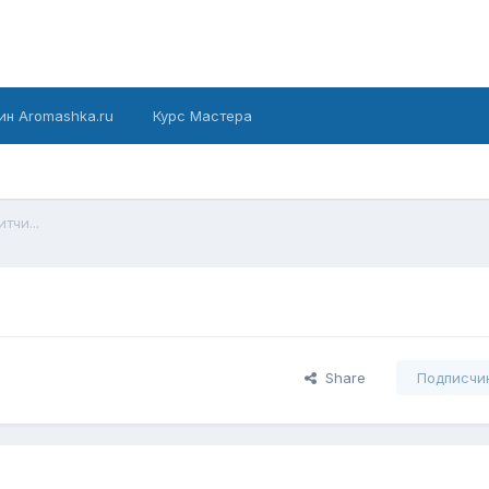
ин Aromashka.ru
Курс Мастера
тчи...
Share
Подписчи