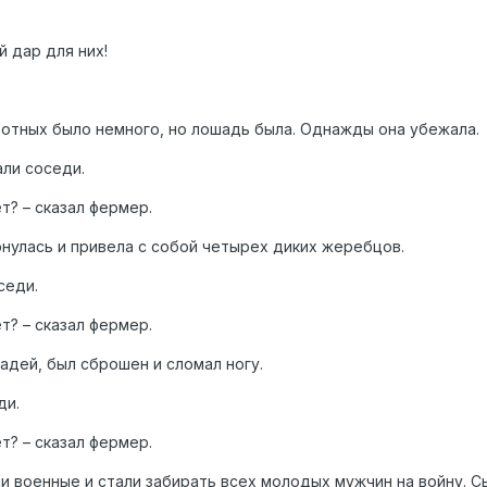
й дар для них!
вотных было немного, но лошадь была. Однажды она убежала.
али соседи.
ет? – сказал фермер.
нулась и привела с собой четырех диких жеребцов.
седи.
ет? – сказал фермер.
адей, был сброшен и сломал ногу.
ди.
ет? – сказал фермер.
 военные и стали забирать всех молодых мужчин на войну. С