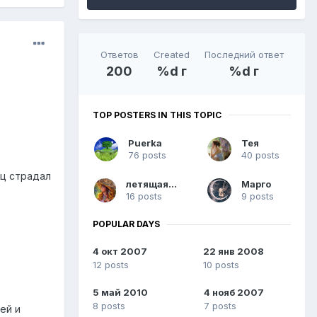
Ответов
Created
Последний ответ
200
%d г
%d г
TOP POSTERS IN THIS TOPIC
Puerka
Тея
76 posts
40 posts
ец страдал
летящая по
Марго
16 posts
9 posts
POPULAR DAYS
4 окт 2007
22 янв 2008
12 posts
10 posts
5 май 2010
4 нояб 2007
8 posts
7 posts
ей и