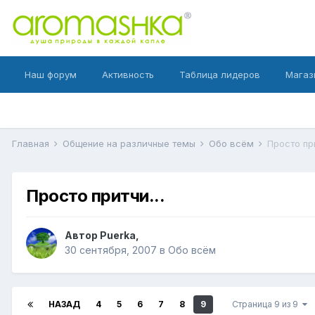
Наш форум
Активность
Таблица лидеров
Магаз
Главная
Общение на различные темы
Обо всём
Просто при
Просто притчи...
Автор
Puerka
,
30 сентября, 2007
в
Обо всём
НАЗАД
4
5
6
7
8
9
Страница 9 из 9