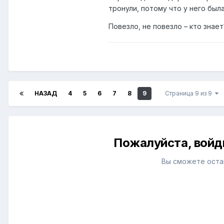
тронули, потому что у него была
Повезло, не повезло – кто знает
НАЗАД
4
5
6
7
8
9
Страница 9 из 9
Пожалуйста, войд
Вы сможете оста