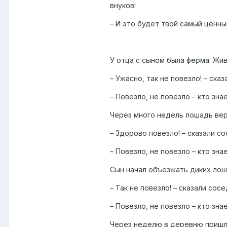
внуков!
– И это будет твой самый ценны
У отца с сыном была ферма. Жи
– Ужасно, так не повезло! – сказ
– Повезло, не повезло – кто зна
Через много недель лошадь вер
– Здорово повезло! – сказали со
– Повезло, не повезло – кто зна
Сын начал объезжать диких лош
– Так не повезло! – сказали сосе
– Повезло, не повезло – кто зна
Через неделю в деревню пришли