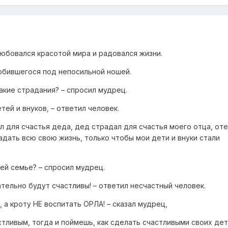
любовался красотой мира и радовался жизни.
орбившегося под непосильной ношей.
акие страдания? – спросил мудрец.
тей и внуков, – ответил человек.
л для счастья деда, дед страдал для счастья моего отца, от
радать всю свою жизнь, только чтобы мои дети и внуки стали
оей семье? – спросил мудрец.
зательно будут счастливы! – ответил несчастный человек.
, а кроту НЕ воспитать ОРЛА! – сказал мудрец,
стливым, тогда и поймешь, как сделать счастливыми своих дет